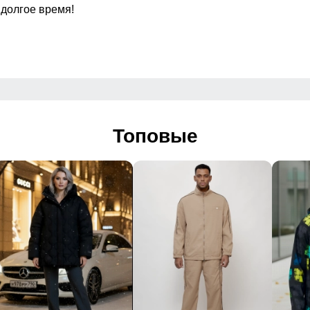
 долгое время!
 casual
2026
с, повседневная носка, активный отдых
Топовые
Упаковка и размеры
о-синий, бежевый, серый
Габариты (ДхШхВ)
Вес
Описание
четание комфорта, практичности и стильного внешнего вид