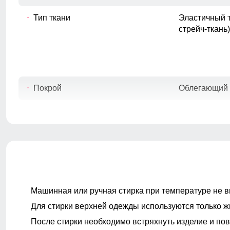
Тип ткани
Эластичный т
стрейч-ткань)
Покрой
Облегающий
Длина изделия
Мини
Тип карманов
Встроенный 
Машинная или ручная стирка при температуре не в
Для стирки верхней одежды используются только ж
Фасон
Юбка-шорты (
После стирки необходимо встряхнуть изделие и пов