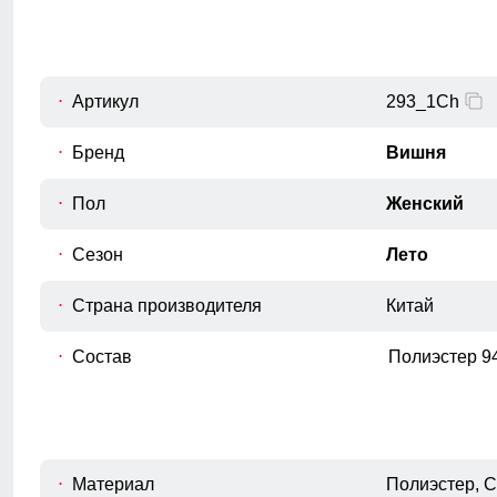
D
Измеряется вокруг самой узкой части
талии.
Обхват бедрa
E
Измеряется вокруг самой широкой
Артикул
293_1Ch
части бедер и ягодиц.
Обхват низа брючины
Бренд
Вишня
F
Измеряется обхват штанины по
нижнему краю.
Пол
Женский
Сезон
Лето
Страна производителя
Китай
Состав
Полиэстер 9
Материал
Полиэстер, 