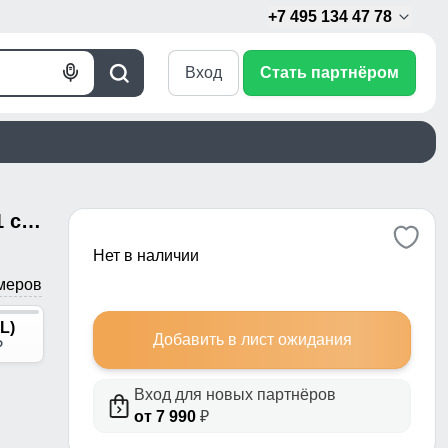
+7 495 134 47 78
Вход
Стать партнёром
Голосовой
Поиск
поиск
Женская велосипедка-юбка 2 в 1 с шортами, спортивные черного цвета 293_1Ch
Нет в наличии
меров
L)
Добавить в лист ожидания
p
Вход для новых партнёров
от 7 990
₽