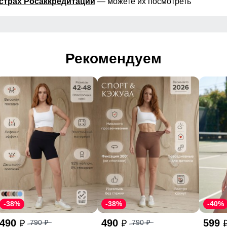
страх Росаккредитации
— можете их посмотреть
Рекомендуем
-38%
-38%
-40%
490
490
599
790
790
p
p
p
p