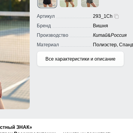
Артикул
293_1Ch
Бренд
Вишня
Производство
Китай
&
Россия
Материал
Полиэстер, Спанд
Все характеристики и описание
естный ЗНАК»