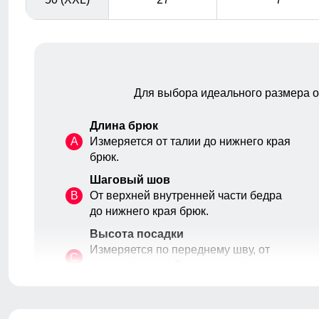
Для выбора идеального размера 
Длина брюк
A
Измеряется от талии до нижнего края
брюк.
Шаговый шов
B
От верхней внутренней части бедра
до нижнего края брюк.
Высота посадки
Измеряется по переднему шву, от
C
верхнего среза брюк до шагового
шва.
Обхват талии