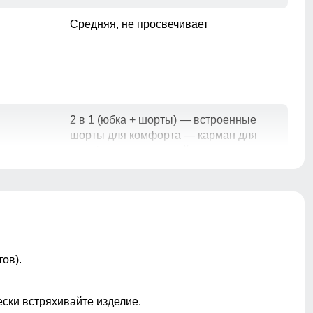
Средняя, не просвечивает
2 в 1 (юбка + шорты) — встроенные
шорты для комфорта — карман для
телефона — дышащий материал —
быстро сохнет — не сковывает
движения
Средняя
ов).
ески встряхивайте изделие.