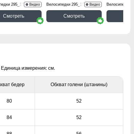
педки 295_1K
Велосипедки 295_1G
Велосипедки 2
Видео
Видео
Смотреть
Смотреть
Смо
 Единица измерения: см.
хват бедер
Обхват голени (штанины)
80
52
84
52
88
56