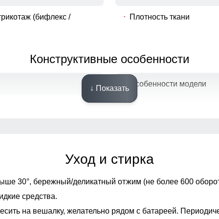
рикотаж (бифлекс /
Плотность ткани
Конструктивные особенности
Особенности модели
↓ Показать
карман (под телефон)
Посадка
Уход и стирка
Дизайн и стиль
ыше 30°,
бережный/деликатный отжим (не более 600 оборот
идкие средства.
2 в 1)
есить на вешалку, желательно рядом с батареей. Периодич