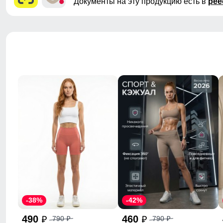
Документы на эту продукцию есть в
рее
-38%
-42%
490
460
790
790
p
p
p
p