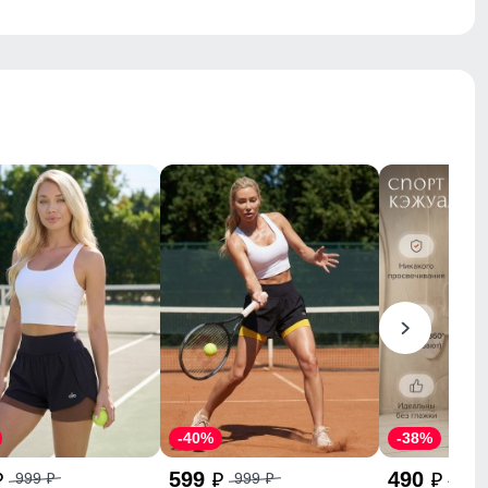
-40%
-38%
599
490
999
999
790
p
p
p
p
p