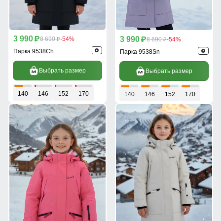
3 990
3 990
p
8 690
-54%
p
8 690
-54%
p
p
Парка 9538Ch
Парка 9538Sn
Выбрать размер
Выбрать размер
140
146
152
170
140
146
152
170