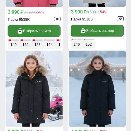
3 990
3 990
p
8 690
-54%
p
8 690
-54%
p
p
Парка 9538B
Парка 9538R
Выбрать размер
Выбрать размер
146
152
140
152
158
164
170