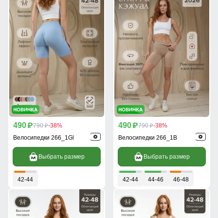
490
490
p
790
-38%
p
790
-38%
p
p
Велосипедки 266_1Gl
Велосипедки 266_1B
Выбрать размер
Выбрать размер
42-44
42-44
44-46
46-48