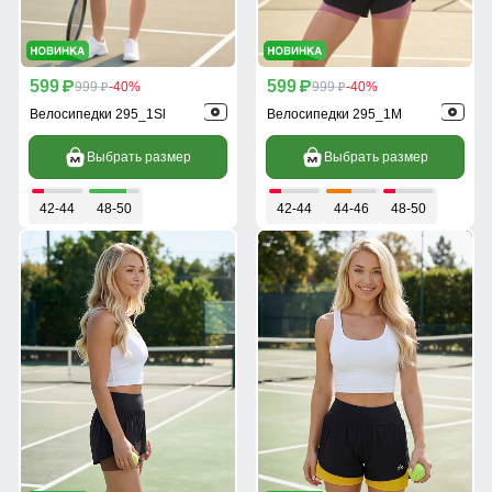
599
599
p
999
-40%
p
999
-40%
p
p
Велосипедки 295_1Sl
Велосипедки 295_1M
Выбрать размер
Выбрать размер
42-44
48-50
42-44
44-46
48-50