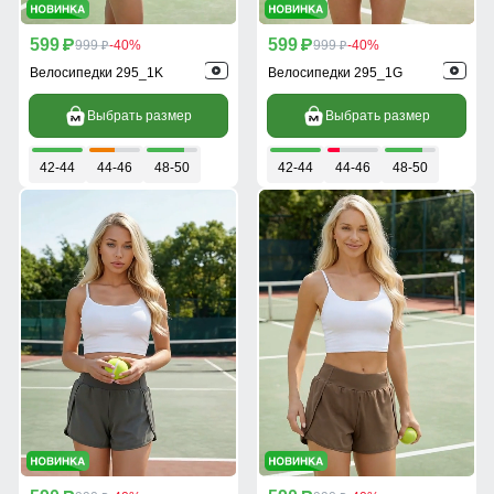
599
599
p
999
-40%
p
999
-40%
p
p
Велосипедки 295_1K
Велосипедки 295_1G
Выбрать размер
Выбрать размер
42-44
44-46
48-50
42-44
44-46
48-50