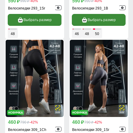
590
590
p
990
-40%
p
990
-40%
p
p
Велосипедки 293_1Sr
Велосипедки 293_1B
Выбрать размер
Выбрать размер
48
46
48
50
460
460
p
790
-42%
p
790
-42%
p
p
Велосипедки 309_1Ch
Велосипедки 309_1Sr