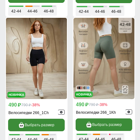
42-44
44-46
46-48
42-44
44-46
46-48
490
490
p
790
-38%
p
790
-38%
p
p
Велосипедки 266_1Kh
Велосипедки 266_1Ch
Выбрать размер
Выбрать размер
42-44
44-46
46-48
42-44
44-46
46-48