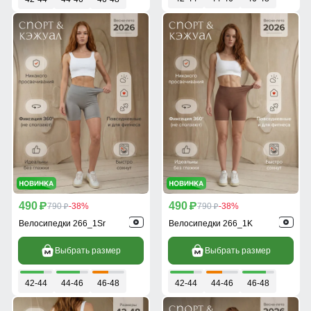
490
490
p
790
-38%
p
790
-38%
p
p
Велосипедки 266_1Sr
Велосипедки 266_1K
Выбрать размер
Выбрать размер
42-44
44-46
46-48
42-44
44-46
46-48