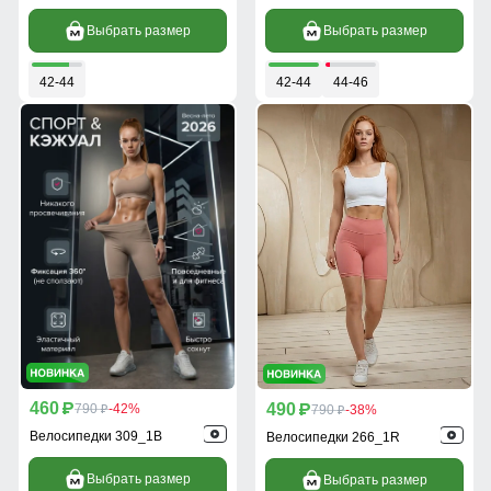
Выбрать размер
Выбрать размер
42-44
42-44
44-46
460
490
p
790
-42%
p
790
-38%
p
p
Велосипедки 309_1B
Велосипедки 266_1R
Выбрать размер
Выбрать размер