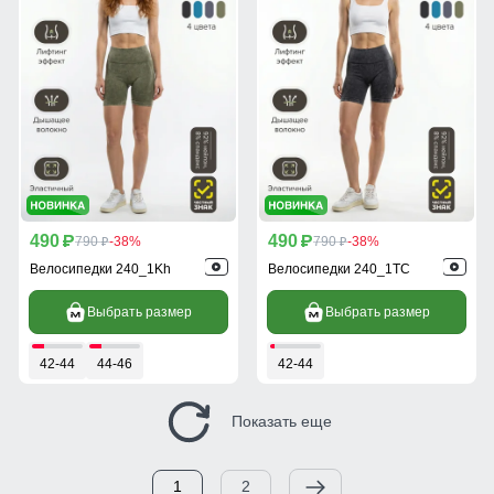
490
490
p
790
-38%
p
790
-38%
p
p
Велосипедки 240_1Kh
Велосипедки 240_1TC
Выбрать размер
Выбрать размер
42-44
44-46
42-44
Показать еще
1
2