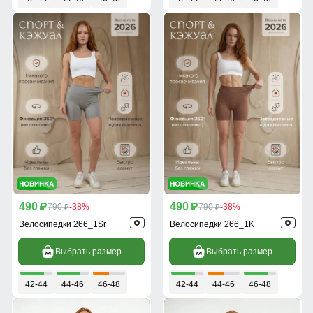
490
490
p
790
-38%
p
790
-38%
p
p
Велосипедки 266_1Sr
Велосипедки 266_1K
Выбрать размер
Выбрать размер
42-44
44-46
46-48
42-44
44-46
46-48