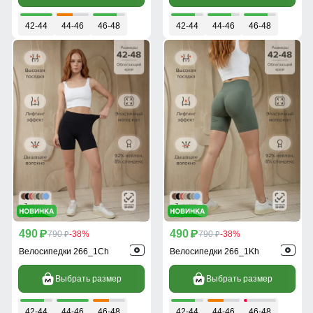
42-44
44-46
46-48
42-44
44-46
46-48
490
490
p
790
-38%
p
790
-38%
p
p
Велосипедки 266_1Ch
Велосипедки 266_1Kh
Выбрать размер
Выбрать размер
42-44
44-46
46-48
42-44
44-46
46-48