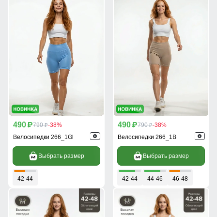
490
490
p
790
-38%
p
790
-38%
p
p
Велосипедки 266_1Gl
Велосипедки 266_1B
Выбрать размер
Выбрать размер
42-44
42-44
44-46
46-48