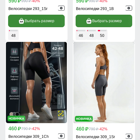
590
590
p
990
-40%
p
990
-40%
p
p
Велосипедки 293_1Sr
Велосипедки 293_1B
Выбрать размер
Выбрать размер
48
46
48
50
460
460
p
790
-42%
p
790
-42%
p
p
Велосипедки 309_1Ch
Велосипедки 309_1Sr