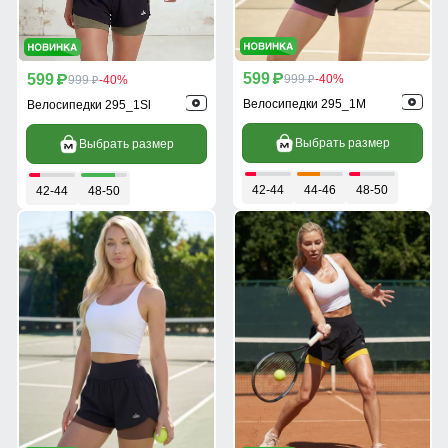
599
599
p
999
-40%
p
999
-40%
p
p
Велосипедки 295_1M
Велосипедки 295_1Sl
Выбрать размер
Выбрать размер
42-44
44-46
48-50
42-44
48-50