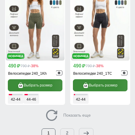
490
490
p
790
-38%
p
790
-38%
p
p
Велосипедки 240_1Kh
Велосипедки 240_1TC
Выбрать размер
Выбрать размер
42-44
44-46
42-44
Показать еще
1
2