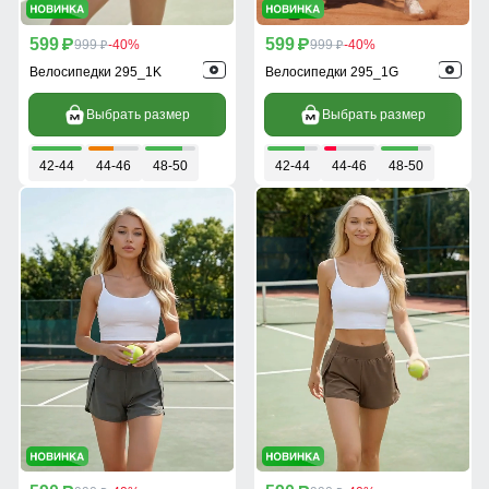
599
599
p
999
-40%
p
999
-40%
p
p
Велосипедки 295_1K
Велосипедки 295_1G
Выбрать размер
Выбрать размер
42-44
44-46
48-50
42-44
44-46
48-50