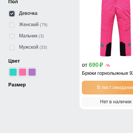
Пол
Девочка
Женский
(79)
Мальчик
(3)
Мужской
(33)
Цвет
690
от
p
-%
Брюки горнолыжные 9
Размер
В лист ожидани
Нет в наличии