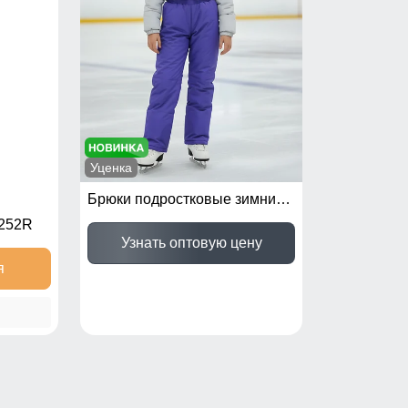
Уценка
Брюки подростковые зимние для девочки УЦЕНКА фиолетового цвета 0934F
252R
Узнать оптовую цену
я