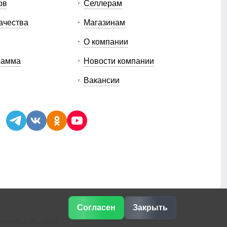
ов
Селлерам
ачества
Магазинам
О компании
рамма
Новости компании
Вакансии
Согласен
Закрыть
ская, д.3Б, стр.1