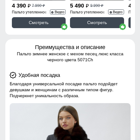
4 390
5 490
4 3
7 990
9 990
p
p
p
p
Пальто утепленное 7747Ch
Пальто утепленное 7745Ch
Пальт
Видео
Видео
Смотреть
Смотреть
Преимущества и описание
Пальто зимнее женское с мехом песец люкс класса
черного цвета 5071Ch
Удобная посадка
Благодаря универсальной посадке пальто подойдет
девушкам и женщинам с различным типом фигур.
Подчеркнет уникальность образа.