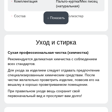
Комплектация
Пальто-куртка/Мех писец
(натуральная)
60
Состав
100% Полиэстер
↓ Показать
62
Материалы
43
Уход и стирка
Материал
Мембранные материалы,
80
Натуральные материалы,
Полиэстер, Плащевка,
Сухая профессиональная чистка (химчистка)
Тефлон, Болонь,
Рекомендуется деликатная химчистка с соблюдением
54
Экологичные материалы
Вместительные карманы
всех стандартов.
Материал подкладки
100% полиэстер
Для ухода за изделием следует отдавать предпочтение
126
Материал подкладки
специализированным химическим средствам. После
чистки желательно проветрить изделие, повесив его на
Материал подкладки
100% полиэстер
Подкладка из полиэстера: Устойчива к износу и легко
66
вешалку в хорошо проветриваемом помещении.
капюшона
очищается, что делает костюм идеальным вариантом для
повседневного использования.
При правильном уходе вещь сохранит свой
Материал наполнителя
Тинсулейт
17
первоначальный вид и прослужит вам долго!
Фактура материала
гладкая
62