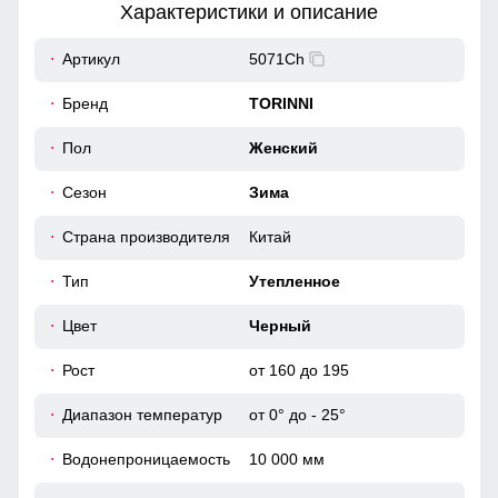
Характеристики и описание
17
Артикул
5071Ch
Подчеркивают изысканность изделия и обеспечивают
58
Бренд
TORINNI
дополнительную защиту от холода
60
Пол
Женский
Карманы
Сезон
Зима
Вместительные карманы
42
Страна производителя
Китай
80
Тип
Утепленное
52
Цвет
Черный
Рост
от 160 до 195
124
Диапазон температур
от 0° до - 25°
65
Водонепроницаемость
10 000 мм
17