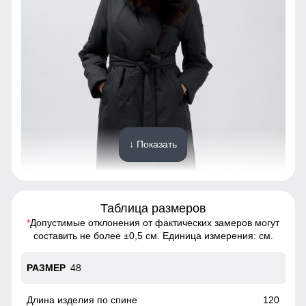
↓ Показать
Таблица размеров
*
Допустимые отклонения от фактических замеров могут
Благодаря универсальной посадке пальто подойдет
составить не более ±0,5 см. Единица измерения: см.
девушкам и женщинам с различным типом фигур.
Подчеркнет уникальность образа.
48
Манжеты с натуральным мехом песца
120