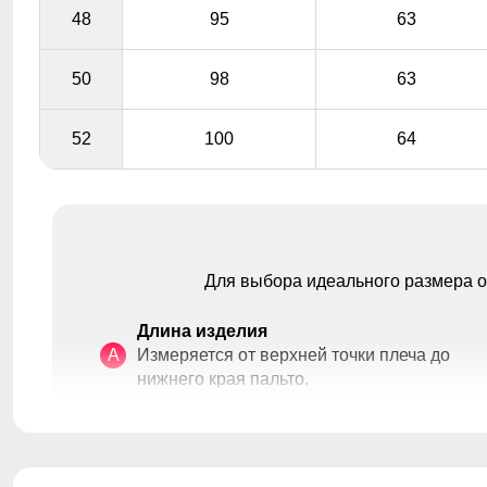
48
95
63
50
98
63
52
100
64
Для выбора идеального размера 
Длина изделия
Удобно расстёгивается снизу, не стесняет движения,
A
Измеряется от верхней точки плеча до
особенно комфортна при вождении и в поездках на
нижнего края пальто.
транспорте.
Длина рукава
B
Расстояние от плечевого шва до
окончания рукава.