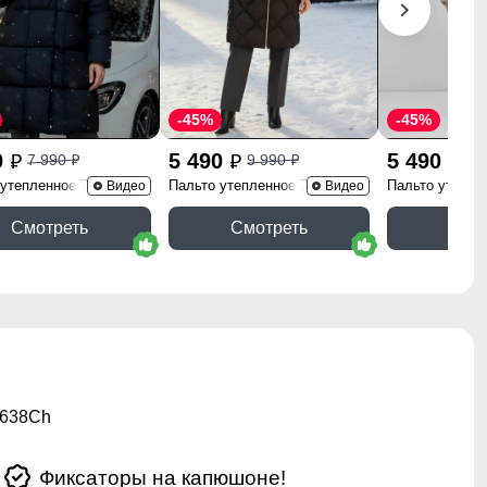
-45%
-45%
0
5 490
5 490
7 990
9 990
9 
p
p
p
p
p
 утепленное 7700Ch
Пальто утепленное 7753Ch
Пальто утепле
Видео
Видео
Смотреть
Смотреть
Смо
7638Ch
Фиксаторы на капюшоне!