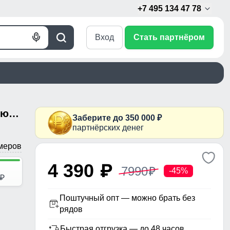
+7 495 134 47 78
Вход
Стать партнёром
Голосовой
Поиск
поиск
Пальто зимнее утепленное с капюшоном женское черного цвета 7638Ch
Заберите до 350 000 ₽
партнёрских денег
меров
4 390
p
7990
p
-45%
p
Поштучный опт — можно брать без
рядов
Быстрая отгрузка — до 48 часов