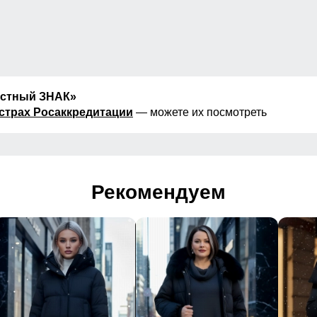
естный ЗНАК»
страх Росаккредитации
— можете их посмотреть
Рекомендуем