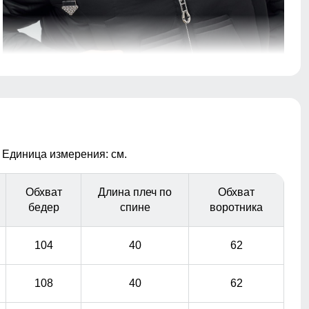
Это специальные элементы, предназначенные для
регулировки его объема и плотности прилегания к
голове. Они помогают защитить от ветра и дождя,
обеспечивая комфорт и тепло.
Идеальная посадка!
 Единица измерения: см.
Пальто подчёркивает силуэт, удобно сидит по фигуре
и не сковывает движений.
Обхват
Длина плеч по
Обхват
бедер
спине
воротника
104
40
62
108
40
62