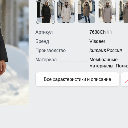
Артикул
7638Ch
Бренд
Visdeer
Производство
Китай
&
Россия
Материал
Мембранные
материалы, Полиэ
Плащевка, Болон
Экологичные
Все характеристики и описание
материалы