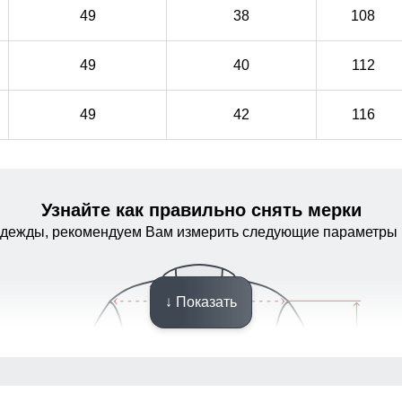
49
38
108
49
40
112
49
42
116
Узнайте как правильно снять мерки
одежды, рекомендуем Вам измерить следующие параметры 
↓ Показать
Материал подкладки!
Плотный полиэстер — тёплый, износостойкий и
Плотный полиэстер — тёплый, износостойкий и
приятный к телу. Внутренний карман удобно подходит
приятный к телу. Внутренний карман удобно подходит
для телефона, документов и разных мелочей!
для телефона, документов и разных мелочей!