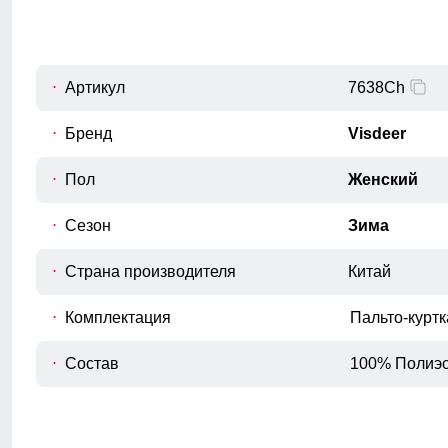
Внутренний шов рукава
C
Расстояние от подмышечного шва
вниз до окончания рукава.
Обхват рукава в плече
Артикул
7638Ch
D
Измеряется вокруг верхней части
рукава
Бренд
Visdeer
Обхват груди
Пол
Женский
E
Измеряется вокруг самой широкой
части груди.
Сезон
Зима
Обхват бедер
F
Измеряется вокруг самой широкой
Страна производителя
Китай
части бедер и ягодиц.
Длина плеч по спине
Комплектация
Пальто-курт
G
Расстояние от верхней точки плеча до
основания шеи.
Состав
100% Полиэс