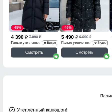
-45%
-45%
4 390
5 490
7 990
9 990
p
p
p
p
Пальто утепленное 7747Ch
Пальто утепленное 7745Ch
Видео
Видео
Смотреть
Смотреть
Пальт
Утеплённый капюшон!