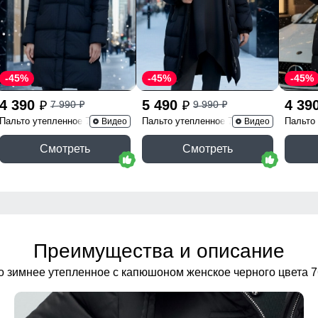
-45%
-45%
-45%
4 390
5 490
4 39
7 990
9 990
p
p
p
p
Пальто утепленное 7618Ch
Пальто утепленное 7629Ch
Пальто
Видео
Видео
Смотреть
Смотреть
Преимущества и описание
о зимнее утепленное с капюшоном женское черного цвета 