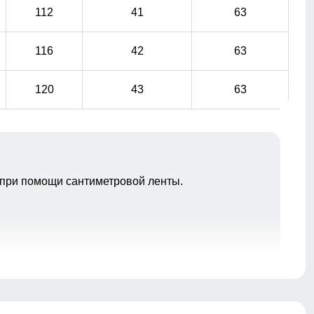
112
41
63
116
42
63
120
43
63
при помощи сантиметровой ленты.
Пальто подчёркивает силуэт, удобно сидит по фигуре
и не сковывает движений.