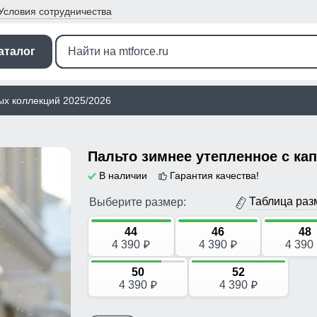
Условия
сотрудничества
аталог
ых коллекций 2025/2026
В наличии
Гарантия качества!
Таблица раз
Выберите размер:
44
46
48
4 390
4 390
4 390
p
p
50
52
4 390
4 390
p
p