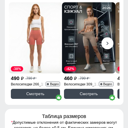
-38%
-42%
-38%
490
460
490
790
790
p
p
p
p
Велосипедки 266_1R
Велосипедки 309_1B
Велос
Видео
Видео
Смотреть
Смотреть
Таблица размеров
*
Допустимые отклонения от фактических замеров могут
составить не более ±0,5 см. Единица измерения: см.