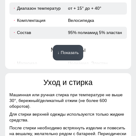
Диапазон температур
от + 15° до + 40°
66
Комплектация
Велосипедка
80
Состав
95% полиамид 5% эластан
36
Материалы
↓ Показать
Материал
Полиамид, Эластан
Узнайте как правильно снять
Фактура материала
Плотная
мерки
Уход и стирка
Для выбора идеального размера одежды,
рекомендуем Вам измерить следующие
Конструктивные особенности
Машинная или ручная стирка при температуре не выше
параметры при помощи сантиметровой ленты.
30°,
бережный/деликатный отжим (не более 600
Покрой
Облегающий
оборотов).
Длина брюк
Для стирки верхней одежды используются только жидкие
A
Измеряется от талии до нижнего края
Длина одежды
короткая
средства.
брюк.
После стирки необходимо встряхнуть изделие и повесить
Шаговый шов
Тип кармана
Без карманов
на вешалку, желательно рядом с батареей. Периодически
B
От верхней внутренней части бедра