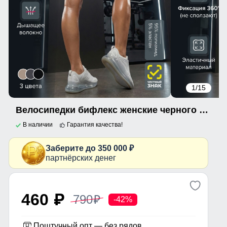
1
/15
Велосипедки бифлекс женские черного цвета 309_1Ch
В наличии
Гарантия качества!
Заберите до 350 000 ₽
партнёрских денег
460
790
p
p
-42%
Поштучный опт — без рядов