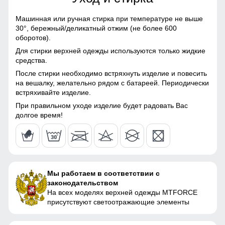
61
Машинная или ручная стирка при температуре не выше
Конструктивные особенности
30°,
бережный/деликатный отжим (не более 600
оборотов).
59
Покрой
свободный
Для стирки верхней одежды используются только жидкие
средства.
Тип кармана
прорезной
После стирки необходимо встряхнуть изделие и повесить
на вешалку, желательно рядом с батареей. Периодически
Внутренние карманы
нет
Узнайте как правильно снять
встряхивайте изделие.
мерки
При правильном уходе изделие будет радовать Вас
Воротник
стойка
Для выбора идеального размера одежды,
долгое время!
рекомендуем Вам измерить следующие
Вид застежки
молния, кнопки, липучки
параметры при помощи сантиметровой ленты.
Длина куртки
Упаковка и размеры
A
Измеряется от верхней точки плеча
до нижнего края куртки.
Мы работаем в соответствии с
Цвета куртки
синий, темно-серый,
законодательством
Полуобхват груди
темно-синий, коричневый,
На всех моделях верхней одежды MTFORCE
Измеряется с передней стороны
серый, голубой, светло-
B
присутствуют светоотражающие элементы
изделия, вокруг самой широкой части
серый
груди.