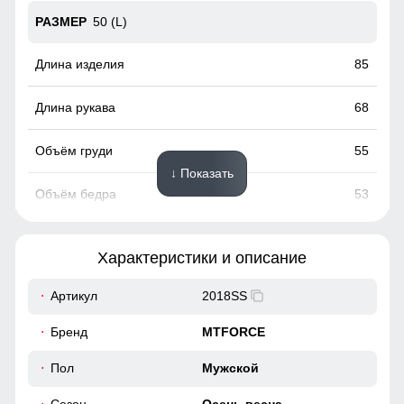
50 (L)
85
68
55
↓ Показать
53
52 (XL)
Характеристики и описание
89
Артикул
2018SS
Бренд
MTFORCE
69
Пол
Мужской
57