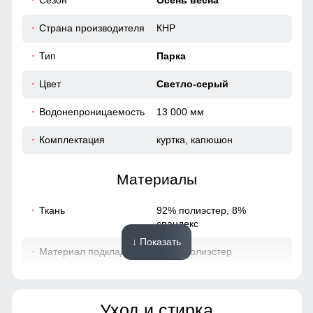
Сезон
Осень весна
54
Страна производителя
КНР
Тип
Парка
54 (XXL)
Цвет
Светло-серый
90
Водонепроницаемость
13 000 мм
70
Комплектация
куртка, капюшон
58
Материалы
56
Ткань
92% полиэстер, 8%
спандекс
56 (3XL)
↓ Показать
Материал подкладки
100% полиэстер
92
Особенность ткани
плотная
71
Уход и стирка
Утеплитель
отсутствует