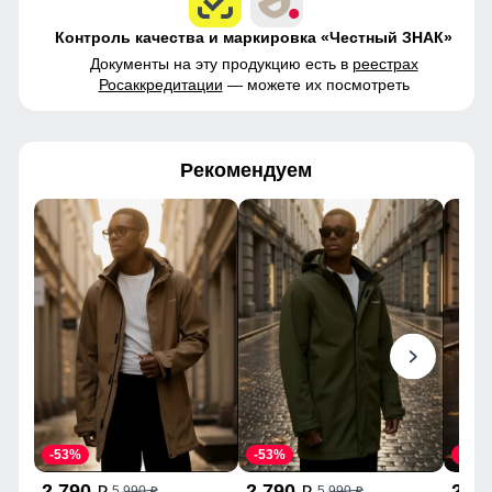
Контроль качества и маркировка «Честный ЗНАК»
Документы на эту продукцию есть в
реестрах
Росаккредитации
— можете их посмотреть
Рекомендуем
-53%
-53%
-53%
2 790
2 790
2 7
5 990
5 990
p
p
p
p