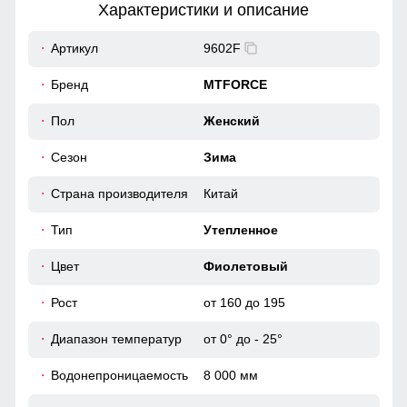
Характеристики и описание
17
Артикул
9602F
52
Бренд
MTFORCE
58
Пол
Женский
Еще один из способов воспрепятствовать проникновению
холода.Они просто необходимы в случае если вы
одеваете предпочитаете фиксировать голень.
Сезон
Зима
40
Страна производителя
Китай
Материал подкладки
60
Подкладка из полиэстера: Устойчива к износу и легко
Тип
Утепленное
очищается, что делает куртку идеальным вариантом для
повседневного использования.
46 (L)
Цвет
Фиолетовый
Рост
от 160 до 195
123
Диапазон температур
от 0° до - 25°
62
Водонепроницаемость
8 000 мм
18