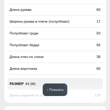
Манжеты
60
Еще один из способов воспрепятствовать проникновению
холода.Они просто необходимы в случае если вы
17
одеваете предпочитаете фиксировать голень.
50
56
38
60
44 (M)
↓ Показать
120
60