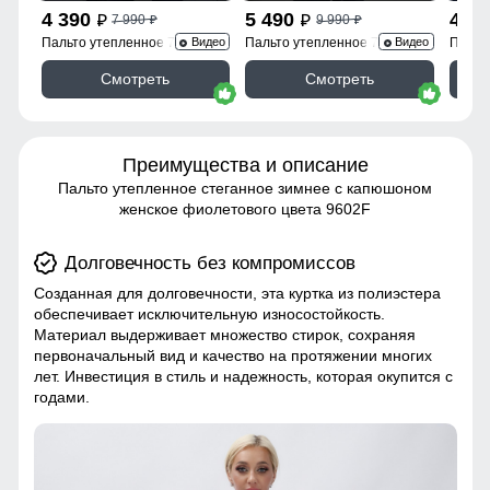
4 390
5 490
4 3
7 990
9 990
p
p
p
p
Пальто утепленное 7747Ch
Пальто утепленное 7745Ch
Пальт
Видео
Видео
Смотреть
Смотреть
Преимущества и описание
Пальто утепленное стеганное зимнее с капюшоном
женское фиолетового цвета 9602F
Долговечность без компромиссов
Созданная для долговечности, эта куртка из полиэстера
обеспечивает исключительную износостойкость.
Материал выдерживает множество стирок, сохраняя
первоначальный вид и качество на протяжении многих
лет. Инвестиция в стиль и надежность, которая окупится с
годами.