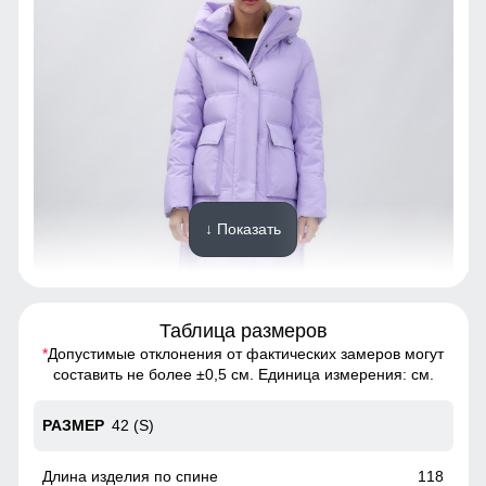
↓ Показать
Таблица размеров
*
Допустимые отклонения от фактических замеров могут
Созданная для долговечности, эта куртка из полиэстера
составить не более ±0,5 см. Единица измерения: см.
обеспечивает исключительную износостойкость.
Материал выдерживает множество стирок, сохраняя
42 (S)
первоначальный вид и качество на протяжении многих
лет. Инвестиция в стиль и надежность, которая окупится с
годами.
118