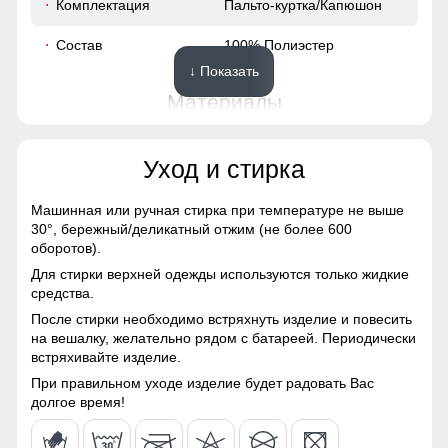
Комплектация
Пальто-куртка/Капюшон
54
Состав
100% Полиэстер
↓ Показать
60
Материалы
41
Материал
Мембранные материалы,
Уход и стирка
Натуральные материалы,
62
Полиэстер, Плащевка,
Тефлон, Ткань,
Машинная или ручная стирка при температуре не выше
Экологичные материалы
30°,
бережный/деликатный отжим (не более 600
48 (XL)
оборотов).
Материал подкладки
100% полиэстер
Для стирки верхней одежды используются только жидкие
123
средства.
Материал подкладки
100% полиэстер
После стирки необходимо встряхнуть изделие и повесить
капюшона
Подкладка из полиэстера: Устойчива к износу и легко
63
на вешалку, желательно рядом с батареей. Периодически
очищается, что делает куртку идеальным вариантом для
встряхивайте изделие.
Материал наполнителя
Синтепон
повседневного использования.
19
При правильном уходе изделие будет радовать Вас
Особенность ткани
Плотная мембранная
долгое время!
Капюшон на все случаи жизни
ткань
56
Несъемный и регулируемый капюшон делает эту куртку