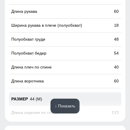
Пояс и шлевки
60
Элегантный пояс с шлевками подчеркните вашу талию и
добавьте фигуре изысканности.
18
48
54
40
60
44 (M)
↓ Показать
113
62