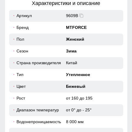
Характеристики и описание
19
Артикул
9609B
50
Бренд
MTFORCE
56
Пол
Женский
Элегантный пояс с шлевками подчеркните вашу талию и
добавьте фигуре изысканности.
Сезон
Зима
40
Повседневная функциональность
Страна производителя
Китай
60
Карман, обеспечивает удобное хранение личных вещей.
Высокий воротник и регулируемые манжеты защищают от
Тип
Утепленное
ветра, делая куртку универсальной для ежедневного
использования.
46 (L)
Цвет
Бежевый
Рост
от 160 до 195
115
Диапазон температур
от 0° до - 25°
64
Водонепроницаемость
8 000 мм
20