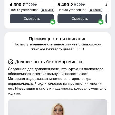
4 390
5 490
4 3
7 990
9 990
p
p
p
p
Пальто утепленное 7747Ch
Пальто утепленное 7745Ch
Пальт
Видео
Видео
Смотреть
Смотреть
Преимущества и описание
Пальто утепленное стеганное зимнее с капюшоном
женское бежевого цвета 9609B
Долговечность без компромиссов
Созданная для долговечности, эта куртка из полиэстера
обеспечивает исключительную износостойкость.
Материал выдерживает множество стирок, сохраняя
первоначальный вид и качество на протяжении многих
лет. Инвестиция в стиль и надежность, которая окупится с
годами.