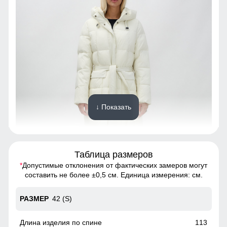
↓ Показать
Таблица размеров
*
Допустимые отклонения от фактических замеров могут
Созданная для долговечности, эта куртка из полиэстера
составить не более ±0,5 см. Единица измерения: см.
обеспечивает исключительную износостойкость.
Материал выдерживает множество стирок, сохраняя
42 (S)
первоначальный вид и качество на протяжении многих
лет. Инвестиция в стиль и надежность, которая окупится с
годами.
113