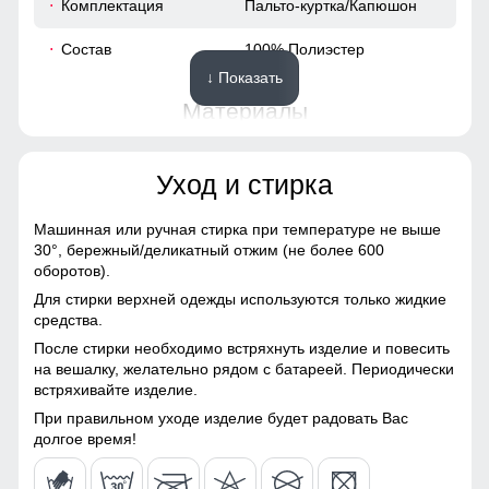
Комплектация
Пальто-куртка/Капюшон
52
Состав
100% Полиэстер
↓ Показать
58
Материалы
42
Материал
Мембранные материалы,
Уход и стирка
Натуральные материалы,
62
Полиэстер, Плащевка,
Тефлон, Ткань,
Машинная или ручная стирка при температуре не выше
Экологичные материалы
30°,
бережный/деликатный отжим (не более 600
48 (XL)
оборотов).
Материал подкладки
100% полиэстер
Для стирки верхней одежды используются только жидкие
116
средства.
Материал подкладки
100% полиэстер
Карман, обеспечивает удобное хранение личных вещей.
После стирки необходимо встряхнуть изделие и повесить
капюшона
Высокий воротник и регулируемые манжеты защищают от
64
на вешалку, желательно рядом с батареей. Периодически
ветра, делая куртку универсальной для ежедневного
встряхивайте изделие.
Материал наполнителя
Синтепон
использования.
20
При правильном уходе изделие будет радовать Вас
Особенность ткани
Плотная мембранная
долгое время!
Капюшон на все случаи жизни
ткань
54
Несъемный и регулируемый капюшон делает эту куртку