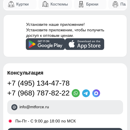
Куртки
Костюмы
Брюки
Паль
55
Конструктивность
Снегозащитные гетры/
элемента
гамаши
Установите наше приложение!
Внутренние швы
Проклеены
Таблица размеров брюк
Установите приложение, чтобы получить
доступ к оптовым ценам.
Вид застежки
Молния/Кнопки/Клапан
146 (11 ЛЕТ)
Особенности модели
family look, ветрозащита,
водоотталкивающий
103
материал,
гипоаллергенный
63
Консультация
материал, дышащий
материал, потайной
+7 (495) 134-47-78
карман
45
+7 (968) 787-82-22
Тип посадки
Средняя
40
info@mtforce.ru
Дизайн и стиль
42
•
Пн-Пт - С 9:00 до 18:00 по МСК
Вид одежды
Горнолыжная/Свободная/
22