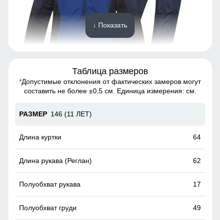
↓ Показать
Таблица размеров
*
Допустимые отклонения от фактических замеров могут
Спортивный горнолыжный костюм - это предмет
составить не более ±0,5 см. Единица измерения: см.
гардероба, состоящий из двух частей: куртки и
горнолыжных брюк
146 (11 ЛЕТ)
Материал подкладки
64
Подкладка из флиса и полиэстера: Устойчива к износу и
легко очищается, что делает куртку идеальной вариантом
62
для повседневного использования.
17
49