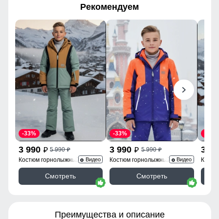
Рекомендуем
-33%
-33%
-50%
3 990
3 990
3 9
5 990
5 990
p
p
p
p
Костюм горнолыжный 9315K
Костюм горнолыжный 9317O
Костю
Видео
Видео
Смотреть
Смотреть
Преимущества и описание