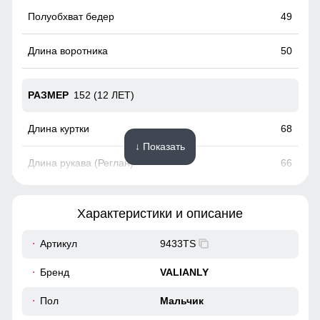
49
50
152 (12 ЛЕТ)
68
↓ Показать
66
18
Характеристики и описание
50
Артикул
9433TS
Подкладка из флиса и полиэстера: Устойчива к износу и
50
Бренд
VALIANLY
легко очищается, что делает куртку идеальной вариантом
для повседневного использования.
51
Пол
Мальчик