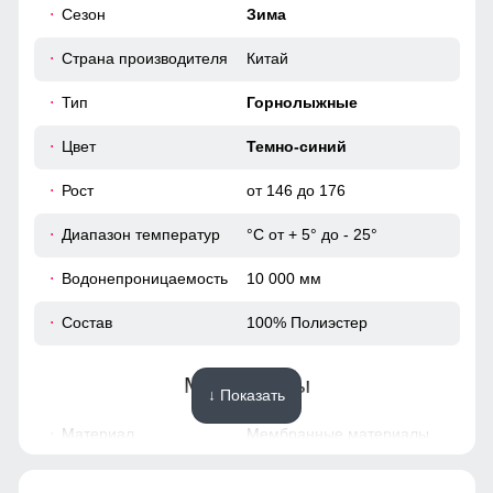
Защита подбородка
Сезон
Зима
Наличие защиты подбородка предотвращает натирание и
158 (13 ЛЕТ)
обеспечивает дополнительный комфорт при ношении
Страна производителя
Китай
куртки.
69
Тип
Горнолыжные
68
Цвет
Темно-синий
Рост
от 146 до 176
18
Диапазон температур
°С от + 5° до - 25°
51
Водонепроницаемость
10 000 мм
51
Состав
100% Полиэстер
53
Материалы
↓ Показать
164 (14 ЛЕТ)
Материал
Мембранные материалы,
Полиэстер, Плащевка,
70
Тефлон, Экологичные