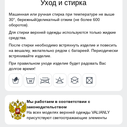
материалы
Уход и стирка
72
Материал подкладки
Полиэстер/С начесом
Машинная или ручная стирка при температуре не выше
куртки
30°,
бережный/деликатный отжим (не более 600
19
оборотов).
Материал подкладки
Полиэстер/С начесом
Наличие защиты подбородка предотвращает натирание и
Для стирки верхней одежды используются только жидкие
капюшона
обеспечивает дополнительный комфорт при ношении
53
средства.
куртки.
После стирки необходимо встряхнуть изделие и повесить
Материал подкладки
Полиэстер/С начесом
53
на вешалку, желательно рядом с батареей. Периодически
полукомбинезона
Манжеты
встряхивайте изделие.
Материал подкладки
Полиэстер/С начесом
Регулируемые манжеты препятствуют попаданию ветра и
53
При правильном уходе изделие будет радовать Вас
воротника
холода.
долгое время!
Материал наполнителя
Тинсулейт
170 (15 ЛЕТ)
Фактура материала
плотная
73
Мы работаем в соответствии с
Утеплитель, гр
от 440 до 660 гр
законодательством
75
На всех моделях верхней одежды VALIANLY
Плотность утеплителя (г/
250
присутствуют светоотражающие элементы
кв.м)
19