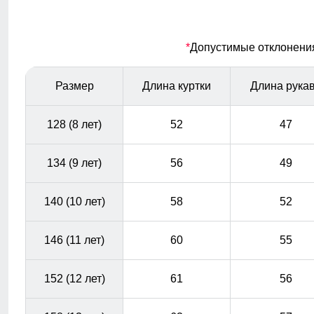
Полукомбинезон
*
Допустимые отклонения 
Полукомбинезон детский зимний имеет регулируемые
бретели и спинку, застежку молнию, боковые карманы
Размер
Длина куртки
Длина рука
128 (8 лет)
52
47
134 (9 лет)
56
49
140 (10 лет)
58
52
146 (11 лет)
60
55
152 (12 лет)
61
56