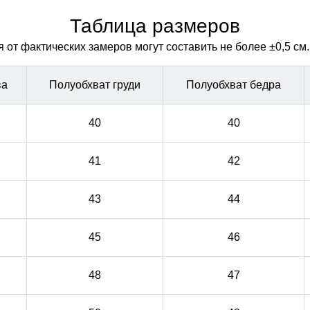
Водонепроницаемая мембрана обеспечивает
Водонепроницаемая мембрана обеспечивает
превосходную защиту при мокром снеге или ледяном
превосходную защиту при мокром снеге или ледяном
Таблица размеров
дожде и оперативно отводит влагу от тела наружу,
дожде и оперативно отводит влагу от тела наружу,
от фактических замеров могут составить не более ±0,5 см.
сохраняя тепло и комфорт.
сохраняя тепло и комфорт.
ва
Полуобхват груди
Полуобхват бедра
40
40
41
42
43
44
45
46
48
47