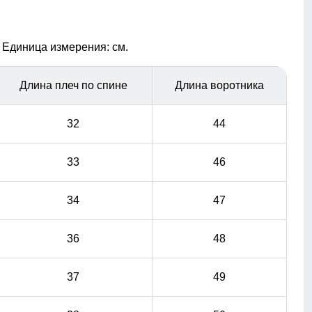
прочность простота ухода пониженная способность
вызывать аллергические реакции.( флис, полиэстер)
 Единица измерения: см.
Материал подкладки воротника: Флис
Подкладка характеризуются следующими качествами
Длина плеч по спине
Длина воротника
легкость теплозащита воздухопроницаемость
прочность простота ухода пониженная способность
32
44
вызывать аллергические реакции.
33
46
34
47
36
48
37
49