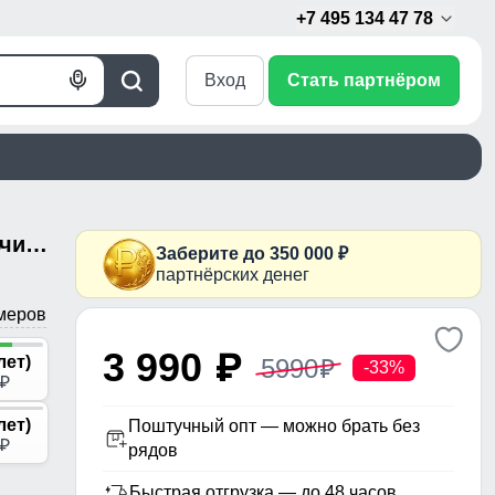
+7 495 134 47 78
Вход
Стать партнёром
Голосовой
Поиск
поиск
Горнолыжный костюм для мальчика оранжевого цвета 9317O
Заберите до 350 000 ₽
партнёрских денег
меров
3 990
p
лет)
5990
p
-33%
p
лет)
Поштучный опт — можно брать без
p
рядов
Быстрая отгрузка — до 48 часов