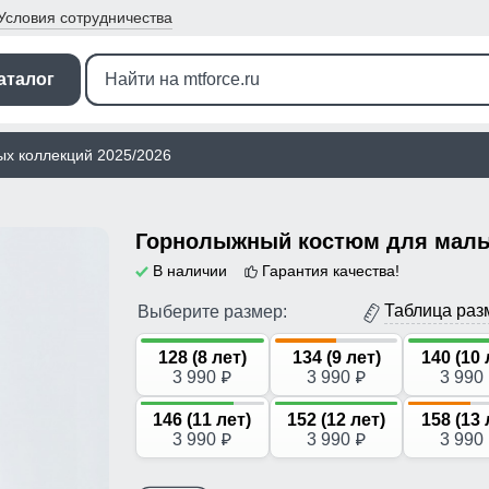
Условия
сотрудничества
аталог
ых коллекций 2025/2026
В наличии
Гарантия качества!
Таблица раз
Выберите размер:
128 (8 лет)
134 (9 лет)
140 (10 
3 990
3 990
3 990
p
p
146 (11 лет)
152 (12 лет)
158 (13 
3 990
3 990
3 990
p
p