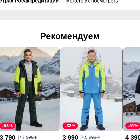
страх Росаккредитации
— можете их посмотреть
Рекомендуем
-53%
-33%
-51%
3 790
3 990
4 39
7 990
5 990
p
p
p
p