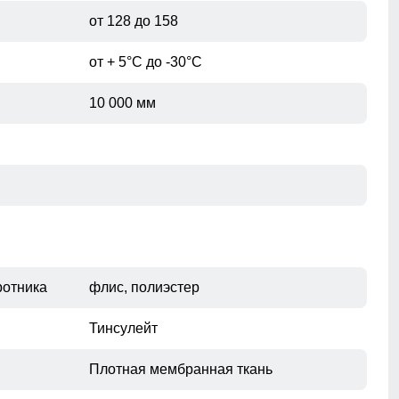
46
51
от 128 до 158
от + 5°С до -30°С
10 000 мм
при помощи сантиметровой ленты.
ротника
флис, полиэстер
Тинсулейт
Плотная мембранная ткань