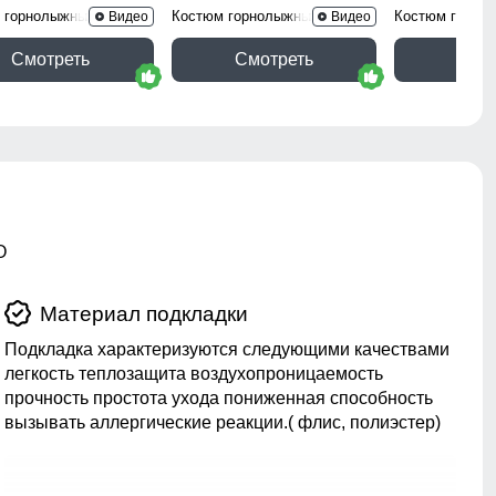
 горнолыжный 9517TS
Костюм горнолыжный 9431Gl
Костюм горно
Видео
Видео
Смотреть
Смотреть
Смо
O
Материал подкладки
Подкладка характеризуются следующими качествами
легкость теплозащита воздухопроницаемость
прочность простота ухода пониженная способность
вызывать аллергические реакции.( флис, полиэстер)