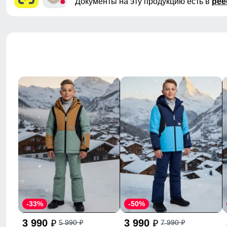
Документы на эту продукцию есть в
рее
-33%
-50%
3 990
3 990
5 990
7 990
p
p
p
p