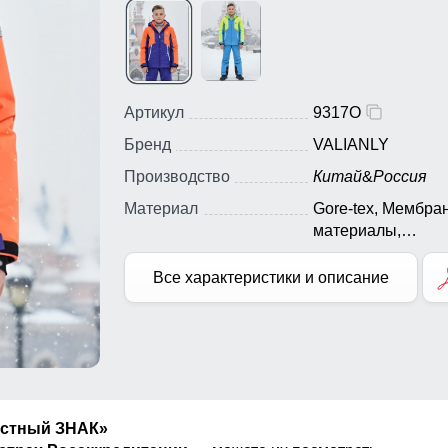
Артикул
9317O
Бренд
VALIANLY
Производство
Китай
&
Россия
Материал
Gore-tex, Мембра
материалы,
Натуральные
материалы, Полиэ
Все характеристики и описание
Плащевка, Тефло
Болонь, Экологи
материалы
естный ЗНАК»