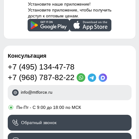
для пальца, регулируемые
Установите наше приложение!
бретели, сетчатый карман,
Таблица размеров брюк
Установите приложение, чтобы получить
ски-пасс, снегозащитные
доступ к оптовым ценам.
гетры/гамаши, светится в
темноте
128 (8 ЛЕТ)
Внутренние швы
Проклеены
75
Вид застежки
Молния
53
Консультация
Особенности модели
Влагонепроницаемая,
+7 (495) 134-47-78
ветрозащитная, дышащая
23
+7 (968) 787-82-22
Особенности
Съемные регулируемые
23
полукомбинезона
бретели, флисовая
info@mtforce.ru
съемная спинка
36
•
Пн-Пт - С 9:00 до 18:00 по МСК
Дизайн и стиль
Ткань костюма обработана водоотталкивающей
41
пропиткой снаружи и антибактериальной внутри.
Обратный звонок
Водонепроницаемая мембрана обеспечивает
Вид одежды
Свободная, утепленная
превосходную защиту при мокром снеге или ледяном
модель
134 (9 ЛЕТ)
дожде и оперативно отводит влагу от тела наружу,