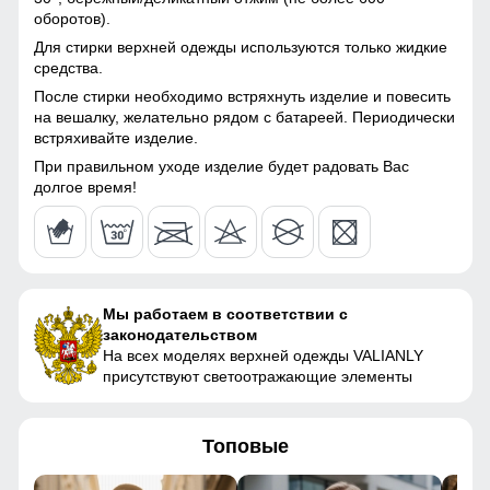
45
Болонь, Экологичные
снега и ветра. Часто на резинку юбки наносят
оборотов).
материалы
специальные силиконовые полосы, так она лучше
Для стирки верхней одежды используются только жидкие
фиксируется на горнолыжном полукомбинезоне
46
средства.
Материал подкладки
флис, полиэстер
куртки
После стирки необходимо встряхнуть изделие и повесить
Удобные и вместительные карманы
36
на вешалку, желательно рядом с батареей. Периодически
встряхивайте изделие.
Материал подкладки
флис, полиэстер
Карманы служат местом хранения различных мелочей.
капюшона
48
При правильном уходе изделие будет радовать Вас
долгое время!
Материал подкладки
флис, полиэстер
полукомбинезона
152 (12 ЛЕТ)
Материал подкладки
флис, полиэстер
61
воротника
Мы работаем в соответствии с
Материал наполнителя
Тинсулейт
законодательством
56
На всех моделях верхней одежды VALIANLY
присутствуют светоотражающие элементы
Особенность ткани
Плотная мембранная
48
ткань
Утеплитель, гр
от 320 до 440 гр
47
Топовые