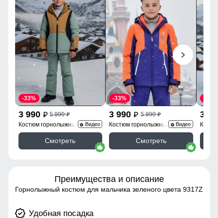
-33%
-33%
-50%
3 990
3 990
3 9
5 990
5 990
p
p
p
p
Костюм горнолыжный 9315K
Костюм горнолыжный 9317O
Костю
Видео
Видео
Смотреть
Смотреть
Преимущества и описание
Горнолыжный костюм для мальчика зеленого цвета 9317Z
Удобная посадка