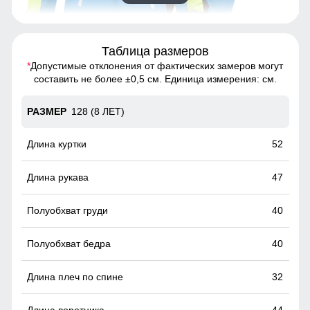
Таблица размеров
Благодаря универсальной посадке, Костюм подойдет
*
Допустимые отклонения от фактических замеров могут
мальчикам с различным типом фигур.
составить не более ±0,5 см. Единица измерения: см.
Полукомбинезон
128 (8 ЛЕТ)
Полукомбинезон детский зимний имеет регулируемые
бретели и спинку, застежку молнию, боковые карманы
52
47
40
40
32