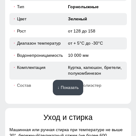
58
Тип
Горнолыжные
52
Цвет
Зеленый
Рост
от 128 до 158
43
Диапазон температур
от + 5°С до -30°С
44
Водонепроницаемость
10 000 мм
34
Комплектация
Куртка, капюшон, бретели,
полукомбинезон
47
Состав
100% Полиэстер
↓ Показать
146 (11 ЛЕТ)
Материалы
60
Уход и стирка
Материал
Gore-tex, Мембранные
материалы, Натуральные
55
материалы, Полиэстер,
Без этого элемента сегодня не обходится практически ни
Машинная или ручная стирка при температуре не выше
Плащевка, Тефлон,
одна горнолыжная куртка. Это прекрасная защита от
30°,
бережный/деликатный отжим (не более 600