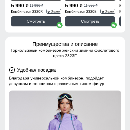
5 990
5 990
5 9
11 990
11 990
p
p
p
p
Комбинезон 2320R
Комбинезон 2320Br
Комби
Видео
Видео
Смотреть
Смотреть
Преимущества и описание
Горнолыжный комбинезон женский зимний фиолетового
цвета 2323F
Удобная посадка
Благодаря универсальной комбинезон, подойдет
девушкам и женщинам с различным типом фигур.