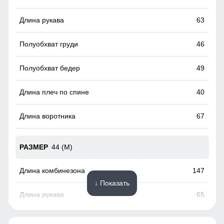
снаружи и антибактериальной внутри.
Водонепроницаемая мембрана обеспечивает
63
превосходную защиту при мокром снеге или ледяном
дожде и оперативно отводит влагу от тела наружу,
сохраняя тепло и комфорт.
46
49
40
67
44 (M)
147
↓ Показать
65
50