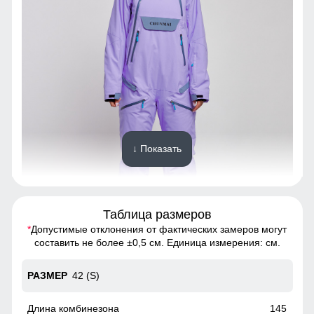
↓ Показать
Таблица размеров
*
Допустимые отклонения от фактических замеров могут
Благодаря универсальной комбинезон, подойдет
составить не более ±0,5 см. Единица измерения: см.
девушкам и женщинам с различным типом фигур.
42 (S)
Водонепроницаемость: 10 000 мм
Ткань куртки обработана водоотталкивающей пропиткой
145