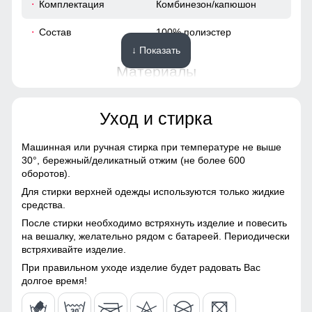
Комплектация
Комбинезон/капюшон
70
Состав
100% полиэстер
↓ Показать
48 (XL)
Материалы
158
Материал
Gor-tex, Мембранные
Уход и стирка
материалы, Натуральные
материалы, Полиэстер,
66
Плащевка, Тефлон,
Машинная или ручная стирка при температуре не выше
Экологичные материалы
30°,
бережный/деликатный отжим (не более 600
54
оборотов).
Материал подкладки
Полиэстер/Omni-Heat
Для стирки верхней одежды используются только жидкие
комбинезона
54
средства.
Это лучший помощник для влагоотведения и она
После стирки необходимо встряхнуть изделие и повесить
Материал подкладки
Omni-Heat
обязательно должна присутствовать в горнолыжном
42
на вешалку, желательно рядом с батареей. Периодически
капюшона
мембранном комбинезоне.Во время интенсивного
встряхивайте изделие.
передвижения можно расстегнуть молнии, чтобы Вы не
Материал подкладки
Флис
потели, а во время отдыха или нахождения в лагере —
70
При правильном уходе изделие будет радовать Вас
воротника
закрыть, чтобы сохранить тепло, если идет речь о
долгое время!
холодном времени года.
Особенность ткани
Плотная мембранная