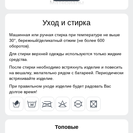
48 (XL)
Материалы
156
Материал
Gor-tex, Мембранные
Уход и стирка
материалы, Натуральные
материалы, Полиэстер,
67
Плащевка, Тефлон,
Это лучший помощник для влагоотведения и она
Машинная или ручная стирка при температуре не выше
Экологичные материалы
обязательно должна присутствовать в горнолыжном
30°,
бережный/деликатный отжим (не более 600
54
мембранном комбинезоне.Во время интенсивного
оборотов).
Материал подкладки
Полиэстер/TW - сетка Air
передвижения можно расстегнуть молнии, чтобы Вы не
Для стирки верхней одежды используются только жидкие
комбинезона
Mesh
потели, а во время отдыха или нахождения в лагере —
56
средства.
закрыть, чтобы сохранить тепло, если идет речь о
После стирки необходимо встряхнуть изделие и повесить
Материал подкладки
TW - сетка Air Mesh
холодном времени года.
40
на вешалку, желательно рядом с батареей. Периодически
капюшона
встряхивайте изделие.
Несъемный ветрозащитный капюшон
Материал подкладки
Флис
55
При правильном уходе изделие будет радовать Вас
воротника
Капюшон надежно защищает от различных внешних
долгое время!
факторов, таких как снег, дождь, ветер.
Особенность ткани
Плотная мембранная
ткань
Таблица размеров брюк
Утеплитель, гр
от 480 до 580 гр
42 (S)
Топовые
Утеплитель
Тинсулейт