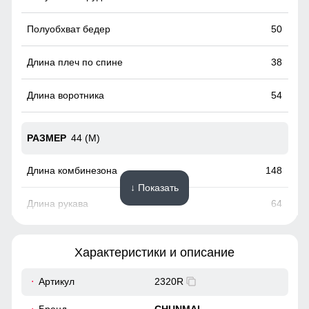
50
38
54
44 (M)
148
↓ Показать
64
50
Характеристики и описание
52
Артикул
2320R
Служит дополнительным местом хранения вещей.
39