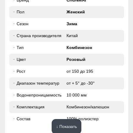
Бренд
CHUNMAI
Вентиляция на молнии в штанинах
54
Пол
Женский
Это лучший помощник для влагоотведения и она
обязательно должна присутствовать в горнолыжном
Сезон
Зима
мембранном комбинезоне.Во время интенсивного
передвижения можно расстегнуть молнии, чтобы Вы не
46 (L)
потели, а во время отдыха или нахождения в лагере —
Страна производителя
Китай
закрыть, чтобы сохранить тепло, если идет речь о
154
холодном времени года.
Тип
Комбинезон
65
Цвет
Розовый
Рост
от 150 до 195
52
Диапазон температур
от + 5° до -30°
54
Водонепроницаемость
10 000 мм
40
Комплектация
Комбинезон/капюшон
55
Состав
100% полиэстер
↓ Показать