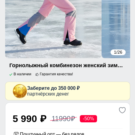
1
/26
Горнолыжный комбинезон женский зимний розового цвета 2320R
В наличии
Гарантия качества!
Заберите до 350 000 ₽
партнёрских денег
5 990
11990
p
p
-50%
Поштучный опт — без рядов