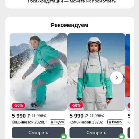
Росаккредитации
— можете их посмотреть
Рекомендуем
-50%
-50%
-50%
5 990
5 990
5 9
11 990
11 990
p
p
p
p
Комбинезон 2320Br
Комбинезон 2320Z
Комби
Видео
Видео
Смотреть
Смотреть