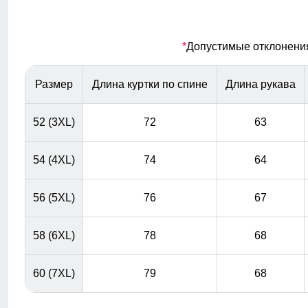
Карман ски пасс
*
Допустимые отклонения 
Карман служит для хранения карточки Ski-Pass(
пластиковая карта с магнитным чипом применяемая
на горнолыжных курортах). Кармашек может служить
Размер
Длина куртки по спине
Длина рукава
местом хранения других мелочей, например ключи
или телефон.
52 (3XL)
72
63
54 (4XL)
74
64
56 (5XL)
76
67
58 (6XL)
78
68
60 (7XL)
79
68