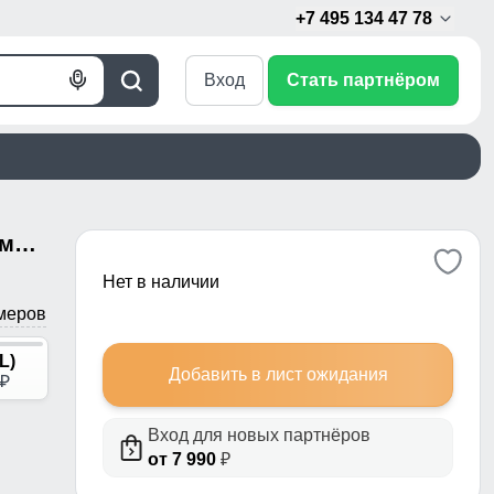
+7 495 134 47 78
Вход
Стать партнёром
Голосовой
Поиск
поиск
Горнолыжная куртка женская зимняя великан желтого цвета 2272-1J
Нет в наличии
меров
L)
Добавить в лист ожидания
p
Вход для новых партнёров
от 7 990
₽