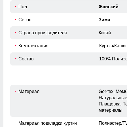
Внутренний шов рукава
Пол
Женский
E
Расстояние от подмышечного шва
вниз до окончания рукава.
Сезон
Зима
Полуобхват бедер
F
Измеряется по самым широким
Страна производителя
Китай
точкам ягодиц.
Комплектация
Куртка/Капю
Состав
100% Полиэс
Материал
Gor-tex, Ме
Натуральные
Плащевка, Т
материалы
Материал подкладки куртки
Полиэстер/TW