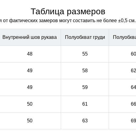
Таблица размеров
от фактических замеров могут составить не более ±0,5 см.
Внутренний шов рукава
Полуобхват груди
Полуобхв
48
55
6
49
58
6
49
59
6
50
61
6
50
63
6