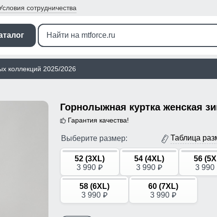
Условия
сотрудничества
аталог
ых коллекций 2025/2026
Гарантия качества!
Таблица раз
Выберите размер:
52 (3XL)
54 (4XL)
56 (5X
3 990
3 990
3 990
p
p
58 (6XL)
60 (7XL)
3 990
3 990
p
p