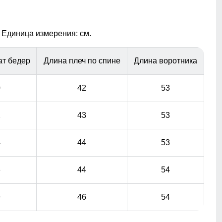
Манжеты, полуперчатки с прорезью для
пальца
 Единица измерения: см.
Эластичные манжеты в куртках препятствуют
попаданию снега в рукава. Они бывают с прорезью
для большого пальца и без нее. Регулируемые
ат бедер
Длина плеч по спине
Длина воротника
манжеты на удобных застежках - еще один способ
воспрепятствовать проникновению снега в рукав. Они
0
42
53
просто необходимы в случае если вы одеваете
горнолыжные перчатки/варежки поверх куртки. Так же
полуперчатки очень удобны во время катания на
2
43
53
лыжах: лыжные палки не выскальзывают из рук при
эксплуатации.
4
44
53
6
44
54
9
46
54