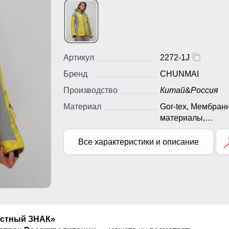
Артикул
2272-1J
Бренд
CHUNMAI
Производство
Китай
&
Россия
Материал
Gor-tex, Мембран
материалы,
Натуральные
материалы, Полиэ
Все характеристики и описание
Плащевка, Тефло
Экологичные
материалы
естный ЗНАК»