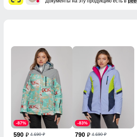
Документы на эту продукцию есть в
рее
-87%
-83%
590
790
4 690
4 690
p
p
p
p