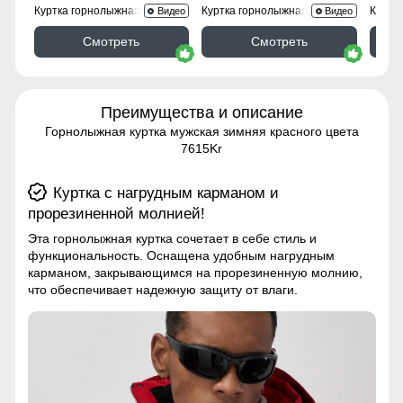
Куртка горнолыжная 7616Kr
Куртка горнолыжная 2302TS
Куртк
Видео
Видео
Смотреть
Смотреть
Преимущества и описание
Горнолыжная куртка мужская зимняя красного цвета
7615Kr
Куртка с нагрудным карманом и
прорезиненной молнией!
Эта горнолыжная куртка сочетает в себе стиль и
функциональность. Оснащена удобным нагрудным
карманом, закрывающимся на прорезиненную молнию,
что обеспечивает надежную защиту от влаги.