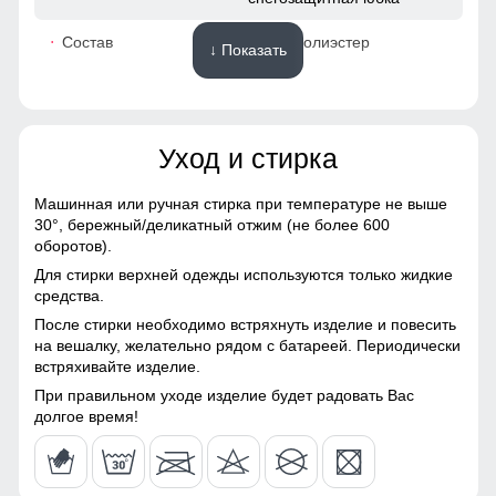
67
Состав
100% Полиэстер
↓ Показать
56
Материалы
50
Уход и стирка
Материал
Мембранные материалы,
124
Полиэстер, Плащевка,
Тефлон
Машинная или ручная стирка при температуре не выше
114
30°,
бережный/деликатный отжим (не более 600
Материал подкладки
Полиэстер/
оборотов).
куртки
Фольгированная ткань
50
Для стирки верхней одежды используются только жидкие
средства.
Материал подкладки
Фольгированная ткань
После стирки необходимо встряхнуть изделие и повесить
капюшона
59
на вешалку, желательно рядом с батареей. Периодически
Это практичное и удобное решение для повседневного
встряхивайте изделие.
Материал подкладки
Флис/Полиэстер
использования. Они легко вмещают телефон, перчатки и
воротника
При правильном уходе изделие будет радовать Вас
54 (XXL)
другие необходимые мелочи, позволяя обойтись без
долгое время!
сумки. Карманы расположены удобно и защищены от
Материал наполнителя
Синтепон
ветра, что делает их идеальными для холодной погоды.
75
Фактура материала
плотная