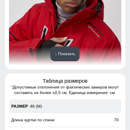
↓ Показать
Таблица размеров
*
Допустимые отклонения от фактических замеров могут
Эта горнолыжная куртка сочетает в себе стиль и
составить не более ±0,5 см. Единица измерения: см.
функциональность. Оснащена удобным нагрудным
карманом, закрывающимся на прорезиненную молнию,
что обеспечивает надежную защиту от влаги.
48 (M)
Вентиляция на молнии под рукавами!
70
Это лучший помощник для влагоотведения и она