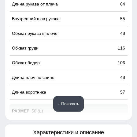
обязательно должна присутствовать в горнолыжной
64
мембранной куртке. Во время интенсивного
передвижения можно расстегнуть молнии, чтобы Вы не
55
потели, а во время отдыха или нахождения в лагере —
закрыть, чтобы сохранить тепло, если идет речь о
холодном времени года.
48
116
106
48
57
↓ Показать
50 (L)
72
Характеристики и описание