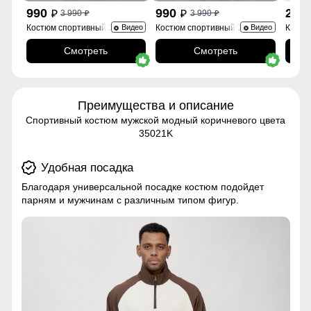
990
990
2 6
3 990
3 990
p
p
p
p
Костюм спортивный 35021Sr
Костюм спортивный 15020B
Костю
Видео
Видео
Смотреть
Смотреть
Преимущества и описание
Спортивный костюм мужской модный коричневого цвета
35021K
Удобная посадка
Благодаря универсальной посадке костюм подойдет
парням и мужчинам с различным типом фигур.