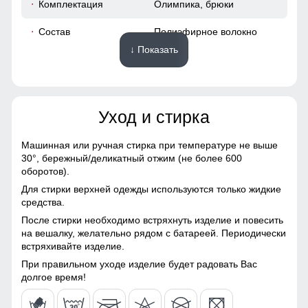
Комплектация
Олимпика, брюки
Состав
Полиэфирное волокно
78
100%
↓ Показать
64
Материалы
64
Уход и стирка
Материал
Полиэфирное волокно,
Болонь, Полиэстер,
54
Плащевка, Экологичные
Машинная или ручная стирка при температуре не выше
материалы
Сочетание деталей и уникального дизайна делает этот
30°,
бережный/деликатный отжим (не более 600
костюм не только практичным выбором для занятий
оборотов).
56 (3XL)
Материал подкладки
Полиэстер
спортом, но и стильным решением для повседневной
Для стирки верхней одежды используются только жидкие
носки.
средства.
80
Материал подкладки
Полиэстер
После стирки необходимо встряхнуть изделие и повесить
брюк
Прямой крой
на вешалку, желательно рядом с батареей. Периодически
80
встряхивайте изделие.
Особенность ткани
Гипоаллергенная/
Прямой крой не сковывает движений при активном виде
Дышащая
деятельности.
При правильном уходе изделие будет радовать Вас
66
долгое время!
Конструктивные особенности
66