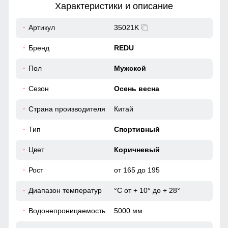
Характеристики и описание
52
Артикул
35021K
Прорезные карманы служат местом хранения различных
мелочей.
Бренд
REDU
52 (XL)
Стиль и функционал
Пол
Мужской
75
Сочетание деталей и уникального дизайна делает этот
Сезон
Осень весна
костюм не только практичным выбором для занятий
спортом, но и стильным решением для повседневной
77
носки.
Страна производителя
Китай
62
Тип
Спортивный
62
Цвет
Коричневый
Рост
от 165 до 195
54
Диапазон температур
°С от + 10° до + 28°
54 (XXL)
Водонепроницаемость
5000 мм
77