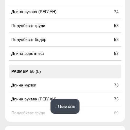
мелочей.
74
58
58
52
50 (L)
73
75
↓ Показать
60
60