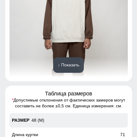
↓ Показать
Таблица размеров
*
Допустимые отклонения от фактических замеров могут
Благодаря универсальной посадке костюм подойдет
составить не более ±0,5 см. Единица измерения: см.
парням и мужчинам с различным типом фигур.
48 (M)
Прорезной карман
Прорезные карманы служат местом хранения различных
71