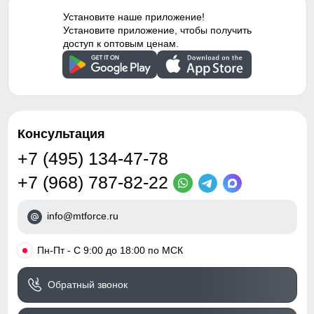
материал, с начесом
Подкладка из флиса: Устойчива к износу и легко
32
очищается, что делает костюм идеальным вариантом для
Установите наше приложение!
Тип посадки
Средняя
повседневного использования.
Установите приложение, чтобы получить
36
доступ к оптовым ценам.
Дизайн и стиль
50
Вид одежды
Свободная модель
21
Стиль
Спортивный,
Консультация
повседневный, вечерний
50 (L)
+7 (495) 134-47-78
Рисунок
Надписи, Логотип,
+7 (968) 787-82-22
97
Однотонный, Полоска
Коллекция
Осень-зима 2024
68
info@mtforce.ru
Тренд
уличная мода
32
•
Пн-Пт - С 9:00 до 18:00 по МСК
Упаковка и размеры
38
Обратный звонок
Тип упаковки
Пакет