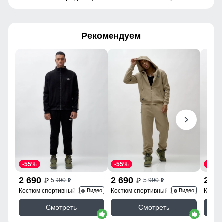
Рекомендуем
-55%
-55%
-55%
2 690
2 690
2 6
5 990
5 990
p
p
p
p
Костюм спортивный 330Ch
Костюм спортивный 336B
Костю
Видео
Видео
Смотреть
Смотреть