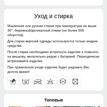
Материалы
68
Уход и стирка
Материал
Хлопок, Трикотаж,
Полиэстер, Экологичные
78
материалы
Машинная или ручная стирка при температуре не выше
30°,
бережный/деликатный отжим (не более 600
20
Материал подкладки
Флис/Начес
оборотов).
Для стирки верхней одежды используются только жидкие
Материал подкладки
Флис/Начес
Сочетая в себе мягкость, этот костюм выделяется своим
62
средства.
брюк
молодежным стилем и подходит к различным образам.
После стирки необходимо встряхнуть изделие и повесить
56
на вешалку, желательно рядом с батареей. Периодически
Фактура материала
рубчиковая
Удобные и вместительные карманы
встряхивайте изделие.
Особенность ткани
Гипоаллергенная/
Практичные и стильные карманы удобно расположены
60
При правильном уходе изделие будет радовать Вас
Дышащая
для хранения мелочей, таких как ключи или телефон.
долгое время!
56 (3XL)
Конструктивные особенности
70
Покрой
свободный
Топовые
80
Длина подола
Средняя длина