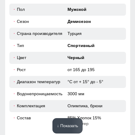
погоды и стиля делает ее незаменимым элементом
60
Пол
Мужской
гардероба на каждый день.
Сезон
Демисезон
Современный молодежный стиль
52 (XL)
Сочетая в себе мягкость, этот костюм выделяется своим
Страна производителя
Турция
молодежным стилем и подходит к различным образам.
66
Тип
Спортивный
77
Цвет
Черный
Рост
от 165 до 195
20
Диапазон температур
°С от + 15° до - 5°
60
Водонепроницаемость
3000 мм
54
Комплектация
Олимпика, брюки
60
Состав
85% Хлопок 15%
Полиэстер
↓ Показать
54 (XXL)