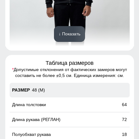
↓ Показать
Таблица размеров
*
Допустимые отклонения от фактических замеров могут
Спортивный костюм - это предмет гардероба, состоящий
составить не более ±0,5 см. Единица измерения: см.
из двух частей: олимпийки и спортивных брюк.
48 (M)
Капюшон на все случаи жизни
Несъемный и регулируемый капюшон делает эту
64
олимпийку идеальным выбором для разнообразных
погодных условий. Легкость адаптации к изменениям
72
погоды и стиля делает ее незаменимым элементом
гардероба на каждый день.
18