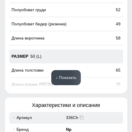
52
49
58
50 (L)
65
↓ Показать
75
18
Характеристики и описание
56
Артикул
336Ch
Несъемный и регулируемый капюшон делает эту
олимпийку идеальным выбором для разнообразных
52
Бренд
Np
погодных условий. Легкость адаптации к изменениям