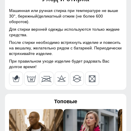
78
Материал подкладки
Полиэстер/Силикон/Флис
Машинная или ручная стирка при температуре не выше
30°,
бережный/деликатный отжим (не более 600
41
Расширитель штанин на молнии и
Материал наполнителя
Тинсулейт
оборотов).
снегозащитные гамаши с эластичной полосой
Для стирки верхней одежды используются только жидкие
Особенность ткани
Плотная мембранная
23
разрез внизу горнолыжных брюк позволяет легко
средства.
ткань
оправить штанину поверх горнолыжного ботинка. Во всех
После стирки необходимо встряхнуть изделие и повесить
горнолыжных брюках имеются снегозащитные гамаши
44
на вешалку, желательно рядом с батареей. Периодически
Утеплитель, гр
от 290 до 390 гр
плотно обхватывающая ботинок, которые защищают от
встряхивайте изделие.
проникновения снега и холода.
64
При правильном уходе изделие будет радовать Вас
Конструктивные особенности
долгое время!
Покрой
Прямой
60 (7XL)
полукомбинезона
113
Тип кармана
Прорезной на молнии
Топовые
78
Опции полукомбинезона
Съемный бретели/спинка
Конструктивность
Снегозащитные гамаши,
41
элемента
расширитель штанин