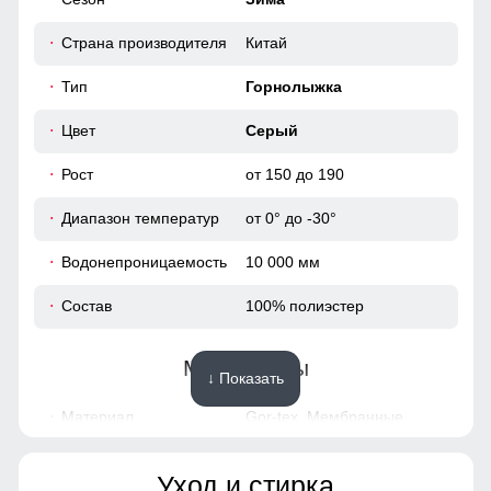
56 (5XL)
Страна производителя
Китай
113
Тип
Горнолыжка
77
Цвет
Серый
Рост
от 150 до 190
40
Диапазон температур
от 0° до -30°
23
Водонепроницаемость
10 000 мм
43
Состав
100% полиэстер
60
Материалы
↓ Показать
58 (6XL)
Материал
Gor-tex, Мембранные
материалы, Полиэстер,
113
Плащевка, Тефлон, Ткань,
Экологичные материалы
Уход и стирка