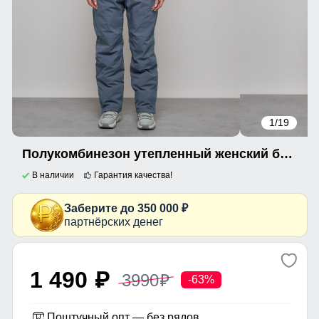
1
/19
Полукомбинезон утепленный женский большого размера серого цвета 1332Sr
В наличии
Гарантия качества!
Заберите до 350 000 ₽
партнёрских денег
1 490
3990
p
p
-63%
Поштучный опт — без рядов