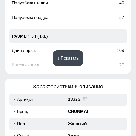
40
57
54 (4XL)
109
↓ Показать
75
40
Характеристики и описание
22
Артикул
1332Sr
Карманы служат местом хранения различных мелочей.
41
Бренд
CHUNMAI
Регулируемые съемные бретели
60
Пол
Женский
Сезон
Зима