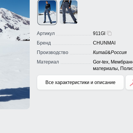
Артикул
911Gl
Бренд
CHUNMAI
Производство
Китай
&
Россия
Материал
Gor-tex, Мембран
материалы, Полиэ
Плащевка, Тефло
Ткань, Экологичн
Все характеристики и описание
материалы