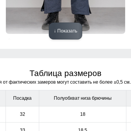
↓ Показать
Полукомбинезон
Полукомбинезон зимний имеет регулируемые
Полукомбинезон зимний имеет регулируемые
бретели, боковые карманы
бретели, боковые карманы
Таблица размеров
от фактических замеров могут составить не более ±0,5 см.
Посадка
Полуобхват низа брючины
32
18
33
18,5