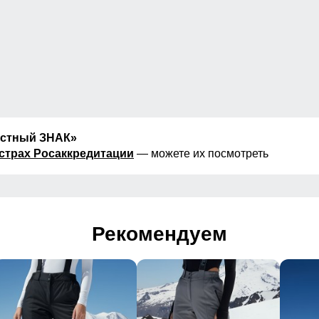
естный ЗНАК»
страх Росаккредитации
— можете их посмотреть
Рекомендуем