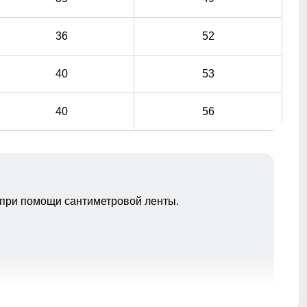
36
52
40
53
40
56
при помощи сантиметровой ленты.
Ткань полукомбинезона обработана
водоотталкивающей пропиткой снаружи и
антибактериальной внутри. Водонепроницаемая