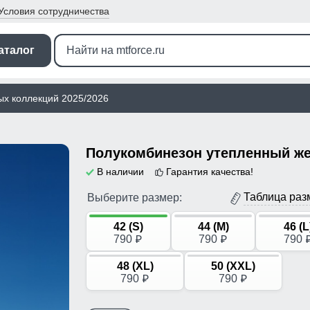
Условия
сотрудничества
аталог
ых коллекций 2025/2026
В наличии
Гарантия качества!
Таблица раз
Выберите размер:
42 (S)
44 (M)
46 (L
790
790
790
p
p
48 (XL)
50 (XXL)
790
790
p
p