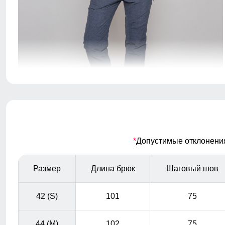
Благодаря универсальной посадке полукомбинезон,
подойдет девушкам и женщинам с различным типом
фигур.
Съемная утепленная спинка из
*
Допустимые отклонения 
подкладки TW - сетка Air Mesh
Съемная спинка позволяет снять бретели при
Размер
Длина брюк
Шаговый шов
необходимости. Полукомбинезон легко превратится в
удобные брюки.
42 (S)
101
75
44 (M)
102
75