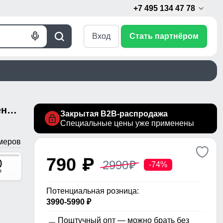
+7 495 134 47 78
Вход
Стать партнёром
Голосовой
Поиск
поиск
Полукомбинезон утепленный женский зимний горнолыжный голубого цвета 911Gl
Закрытая B2B-распродажа
Специальные цены уже применены
меров
790
p
2990
)
p
-74%
p
Потенциальная розница:
3990-5990 ₽
Поштучный опт — можно брать без