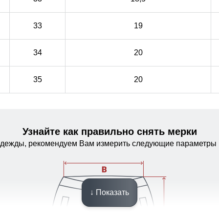
33
19
34
20
35
20
Узнайте как правильно снять мерки
одежды, рекомендуем Вам измерить следующие параметры 
Расширитель штанин на молнии и
снегозащитные гамаши с эластичной
↓ Показать
полосой
разрез внизу горнолыжных брюк позволяет легко
разрез внизу горнолыжных брюк позволяет легко