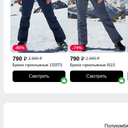
-80%
-74%
790
790
3 990
2 990
p
p
p
p
Брюки горнолыжные 1333TS
Брюки горнолыжные 911S
Смотреть
Смотреть
Полукомби