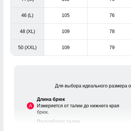
46 (L)
105
76
48 (XL)
109
78
50 (XXL)
109
79
Для выбора идеального размера 
Длина брюк
A
Измеряется от талии до нижнего края
брюк.
Полуобхват талии
Съемная спинка позволяет снять бретели при
B
Измеряется в самой узкой части