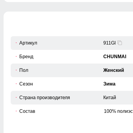
необходимости. Полукомбинезон легко превратится в
талии.
удобные брюки.
Полуобхват бёдер
C
Измеряется по самым широким
точкам ягодиц.
Шаговый шов
D
От верхней внутренней части бедра
Артикул
911Gl
до нижнего края брюк.
Бренд
CHUNMAI
Полуобхват низа брючины
E
Измеряется полуобхват штанины по
Пол
Женский
нижнему краю.
Высота посадки
Сезон
Зима
Измеряется по переднему шву, от
F
верхнего среза брюк до шагового
Страна производителя
Китай
шва.
Состав
100% полиэс