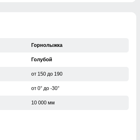
мембрана обеспечивает превосходную защиту при
мокром снеге или ледяном дожде и оперативно
отводит влагу от тела наружу, сохраняя тепло и
комфорт.
Горнолыжка
Голубой
от 150 до 190
от 0° до -30°
10 000 мм