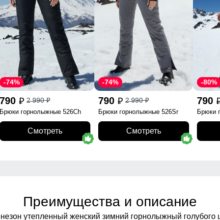
-74%
-74%
-80%
790
790
790
2 990
2 990
p
p
p
p
Брюки горнолыжные 526Ch
Брюки горнолыжные 526Sr
Брюки 
Смотреть
Смотреть
Преимущества и описание
незон утепленный женский зимний горнолыжный голубого ц