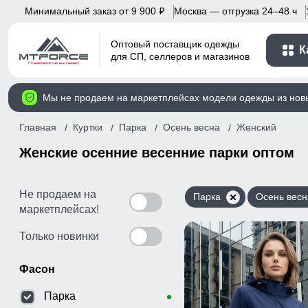
Минимальный заказ от 9 900
Москва — отгрузка 24–48 ч
p
Оптовый поставщик одежды
К
для СП, селлеров и магазинов
Мы не продаем на маркетплейсах модели одежды из нов
Главная
Куртки
Парка
Осень весна
Женский
Женские осенние весенние парки оптом
Не продаем на
Парка
Осень весн
маркетплейсах!
Только новинки
Фасон
Парка