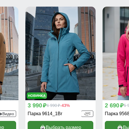
3 990
2 690
p
6 990
-43%
p
5 
p
Парка 9614_1Br
Парка 956
Видео
ер
Выбрать размер
Вы