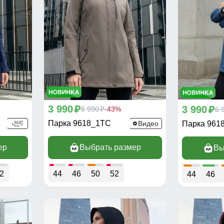
3 990
3 990
p
6 990
-43%
p
6 
p
Парка 9618_1TC
Видео
Парка 961
ер
Выбрать размер
Вы
2
44
46
50
52
44
46