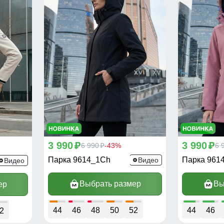
3 990
3 990
p
6 990
-43%
p
6 
p
Парка 9614_1Ch
Парка 961
Видео
Видео
Выбрать размер
Вы
ер
44
46
48
50
52
44
46
2