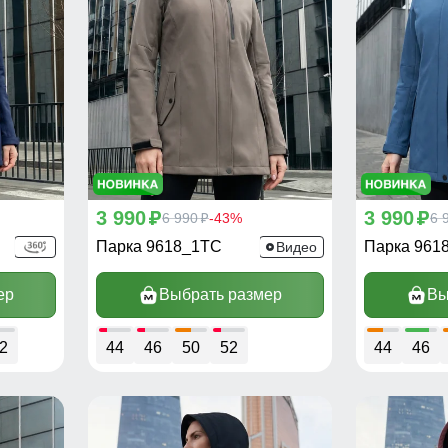
3 990
3 990
p
6 990
-43%
p
6 
p
Парка 9618_1TC
Парка 961
Видео
ер
Выбрать размер
Вы
2
44
46
50
52
44
46