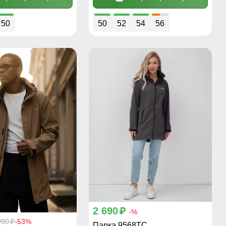
50
50
52
54
56
2 690
p
-%
990
-53%
p
Парка 9568TC