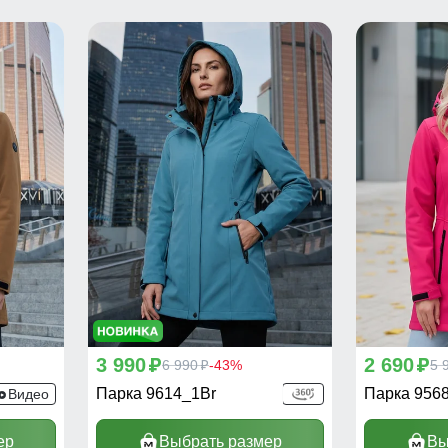
3 990
2 690
p
6 990
-43%
p
5 
p
Парка 9614_1Br
Парка 956
Видео
ер
Выбрать размер
Вы