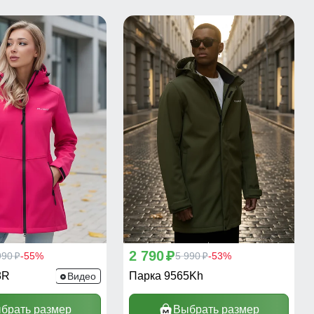
2 790
990
-55%
p
5 990
-53%
p
p
8R
Парка 9565Kh
Видео
брать размер
Выбрать размер