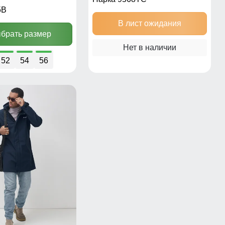
5B
В лист ожидания
брать размер
Нет в наличии
52
54
56