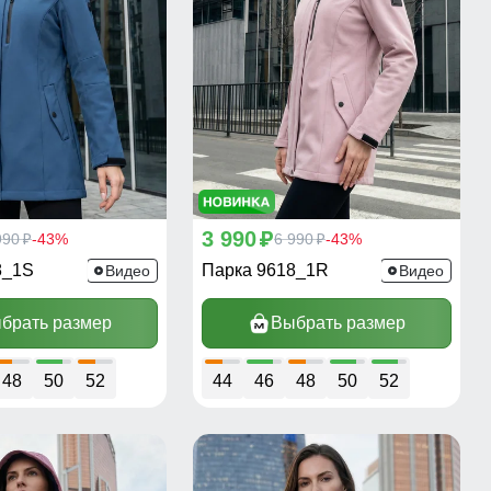
3 990
990
-43%
p
6 990
-43%
p
p
8_1S
Парка 9618_1R
Видео
Видео
брать размер
Выбрать размер
48
50
52
44
46
48
50
52