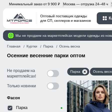
Минимальный заказ от 9 900
Москва — отгрузка 24–48 ч
p
Оптовый поставщик одежды
К
для СП, селлеров и магазинов
Мы не продаем на маркетплейсах модели одежды из нов
Главная
Куртки
Парка
Осень весна
Осенние весенние парки оптом
Не продаем на
Парка
Осень весн
маркетплейсах!
Только новинки
Фасон
Парка