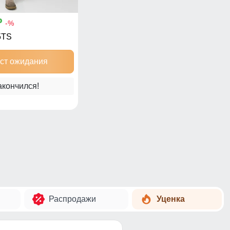
p
-%
5TS
ист ожидания
акончился!
Распродажи
Уценка