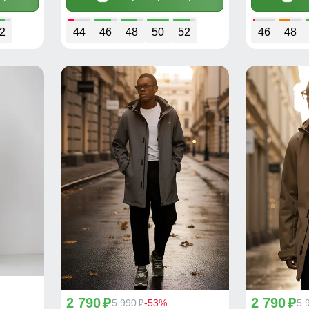
2
44
46
48
50
52
46
48
2 790
2 790
p
5 990
-53%
p
5 
p