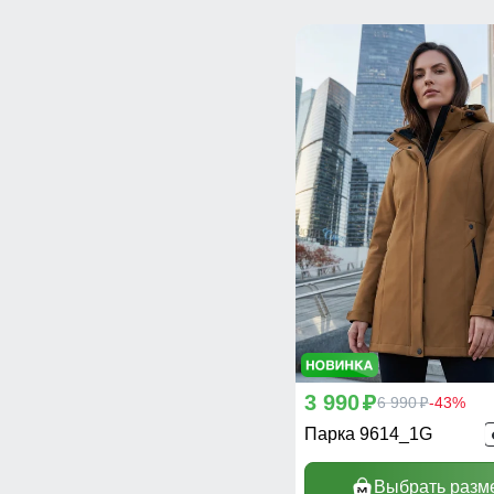
3 990
p
6 990
-43%
p
Парка 9614_1G
Выбрать разм