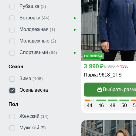
Рубашка
(3)
Ветровки
(44)
Молодежная
(1)
Молодежные
(2)
Спортивный
(64)
3 990
p
6 990
-43%
Сезон
p
Парка 9618_1TS
Зима
(106)
Выбрать разм
Осень весна
Пол
44
46
48
50
5
Женский
(14)
Мужской
(5)