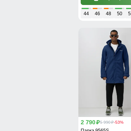
44
46
48
50
5
2 790
p
5 990
-53%
p
Парка 9565S