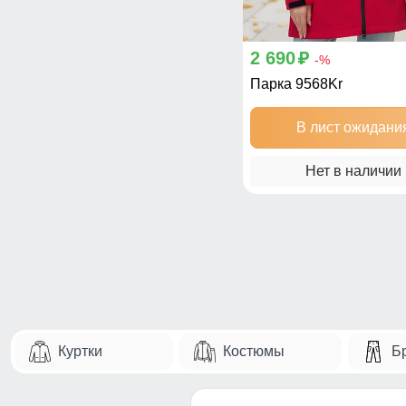
2 690
p
-%
Парка 9568Kr
В лист ожидани
Нет в наличии
Куртки
Костюмы
Б