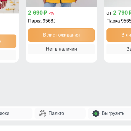
2 690
2 790
от
p
-%
Парка 9568J
Парка 956
В лист ожидания
В л
я
Нет в наличии
З
рюки
Пальто
Выгрузить