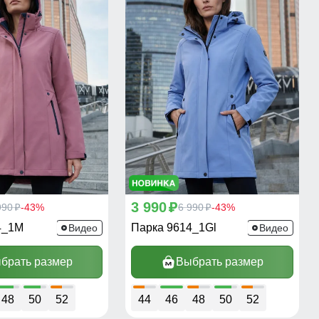
3 990
990
-43%
p
6 990
-43%
p
p
4_1M
Парка 9614_1Gl
Видео
Видео
брать размер
Выбрать размер
48
50
52
44
46
48
50
52