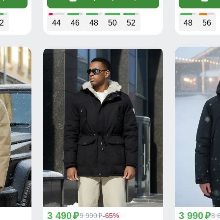
2
44
46
48
50
52
48
56
3 490
3 990
p
9 990
-65%
p
8 
p