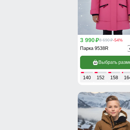
3 990
p
8 690
-54%
p
Парка 9538R
Выбрать разм
140
152
158
16