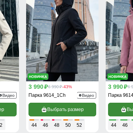
3 990
3 990
p
6 990
-43%
p
6 
p
Парка 9614_1Ch
Парка 961
Видео
Видео
ер
Выбрать размер
Вы
2
44
46
48
50
52
44
46