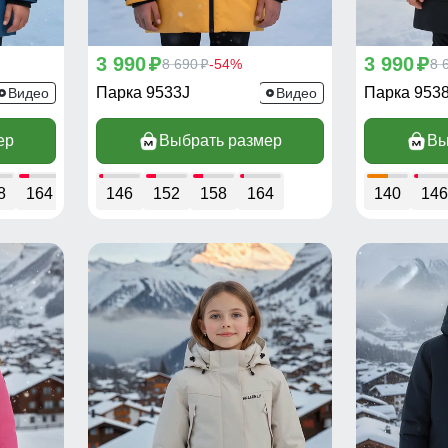
3 990
3 990
p
8 690
-54%
p
8 
p
Парка 9533J
Парка 953
Видео
Видео
ер
Выбрать размер
Вы
8
164
146
152
158
164
140
146