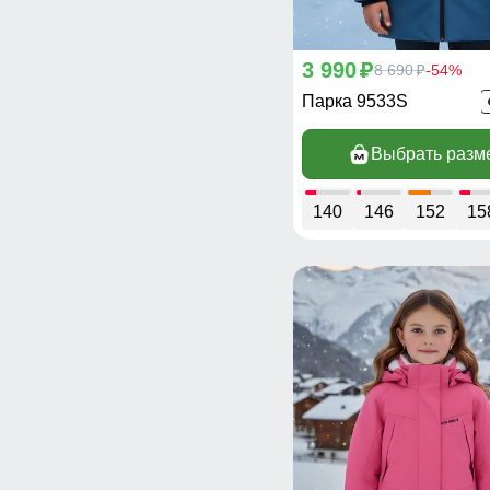
3 990
p
8 690
-54%
p
Парка 9533S
Выбрать разм
140
146
152
15