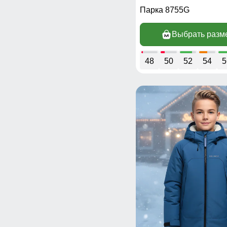
Парка 8755G
Выбрать разм
48
50
52
54
5