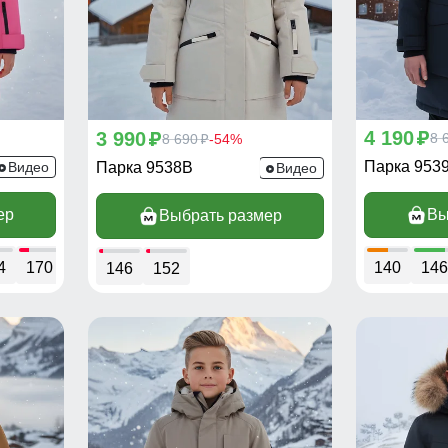
4 190
3 990
p
8 
p
8 690
-54%
p
Парка 953
Видео
Парка 9538B
Видео
ер
Вы
Выбрать размер
4
170
140
146
146
152