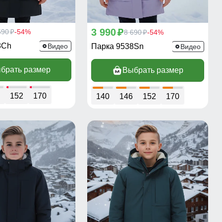
3 990
690
-54%
p
8 690
-54%
p
p
8Ch
Видео
Парка 9538Sn
Видео
брать размер
Выбрать размер
152
170
140
146
152
170