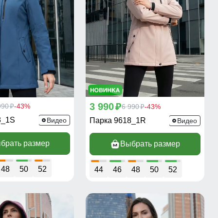
3 990
990
-43%
p
6 990
-43%
p
p
8_1S
Видео
Парка 9618_1R
Видео
брать размер
Выбрать размер
48
50
52
44
46
48
50
52