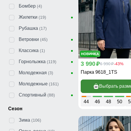
Бомбер
(4)
Жилетки
(19)
Рубашка
(17)
Ветровки
(45)
Классика
(1)
Горнолыжка
(119)
3 990
p
6 990
-43%
p
Парка 9618_1TS
Молодежная
(3)
Молодежные
(161)
Выбрать разм
Спортивный
(88)
44
46
48
50
5
Сезон
Зима
(106)