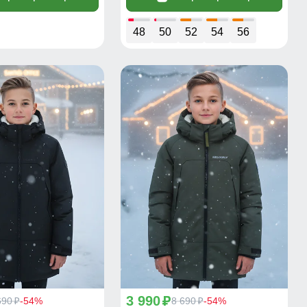
48
50
52
54
56
3 990
690
-54%
p
8 690
-54%
p
p