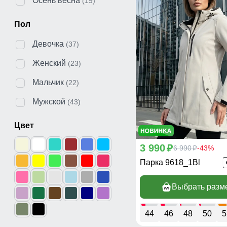
Осень весна
(19)
Пол
Девочка
(37)
Женский
(23)
Мальчик
(22)
Мужской
(43)
Цвет
3 990
p
6 990
-43%
p
Парка 9618_1Bl
Выбрать разм
44
46
48
50
5