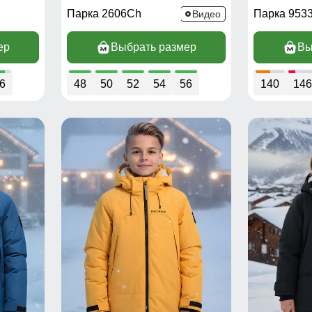
Парка 2606Ch
Парка 953
Видео
ер
Выбрать размер
Вы
6
48
50
52
54
56
140
146