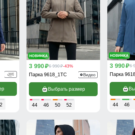
3 990
3 990
p
6 
p
6 990
-43%
p
Парка 961
Парка 9618_1TC
Видео
ер
Вы
Выбрать размер
2
44
46
44
46
50
52