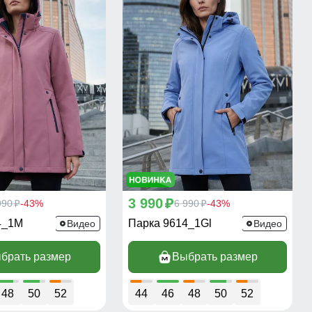
3 990
990
-43%
p
6 990
-43%
p
p
4_1M
Парка 9614_1Gl
Видео
Видео
брать размер
Выбрать размер
48
50
52
44
46
48
50
52