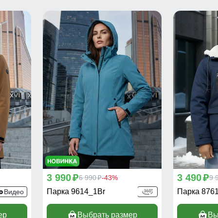
3 990
3 490
p
6 990
-43%
p
9 
p
Парка 9614_1Br
Парка 876
Видео
ер
Выбрать размер
Вы