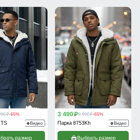
3 490
990
-65%
p
9 990
-65%
p
p
1TS
Парка 8753Kh
Видео
Видео
брать размер
Выбрать размер