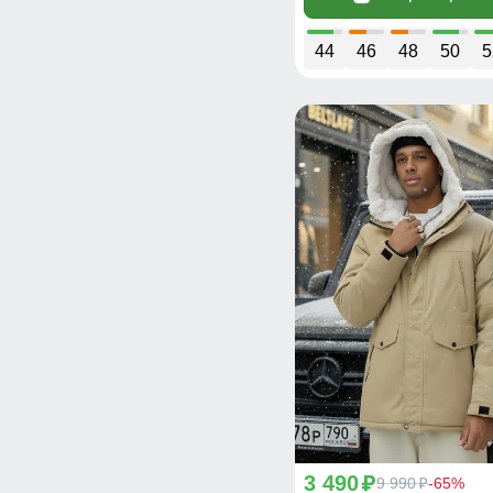
122
(8)
44
46
48
50
5
128
(14)
134
(5)
140
(34)
146
(35)
152
(28)
158
(17)
164
(9)
170
(6)
3 490
p
9 990
-65%
p