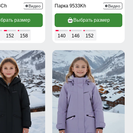
3Ch
Парка 9533Kh
Видео
Видео
брать размер
Выбрать размер
152
158
140
146
152