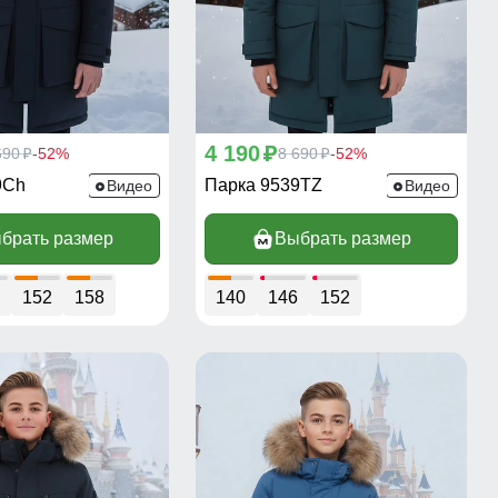
4 190
690
-52%
p
8 690
-52%
p
p
9Ch
Парка 9539TZ
Видео
Видео
брать размер
Выбрать размер
152
158
140
146
152