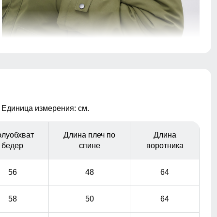
Служит дополнительным местом хранения вещей.
 Единица измерения: см.
луобхват
Длина плеч по
Длина
бедер
спине
воротника
56
48
64
58
50
64