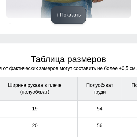
↓ Показать
Ветрозащитная планка
Ветрозащитная планка нужна для защиты от ветра и
Ветрозащитная планка нужна для защиты от ветра и
холодного воздуха который может проникнуть внутрь
холодного воздуха который может проникнуть внутрь
через молнию куртки.
через молнию куртки.
Таблица размеров
от фактических замеров могут составить не более ±0,5 см.
Ширина рукава в плече
Полуобхват
По
(полуобхват)
груди
19
54
20
56