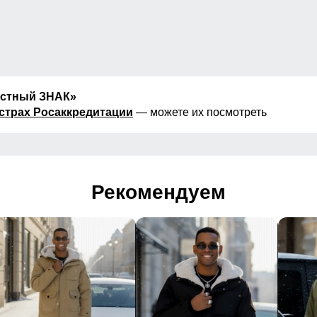
естный ЗНАК»
страх Росаккредитации
— можете их посмотреть
Рекомендуем