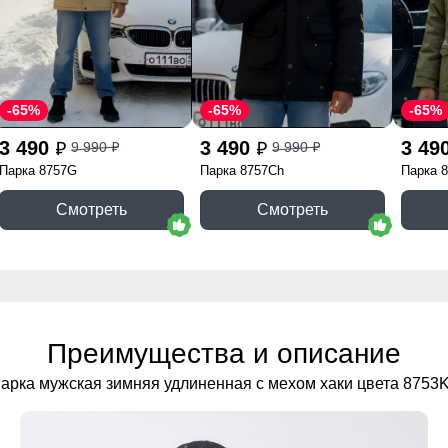
-65%
-65%
-65%
3 490
3 490
3 49
9 990
9 990
p
p
p
p
Парка 8757G
Парка 8757Ch
Парка 
Смотреть
Смотреть
Преимущества и описание
арка мужская зимняя удлиненная с мехом хаки цвета 8753