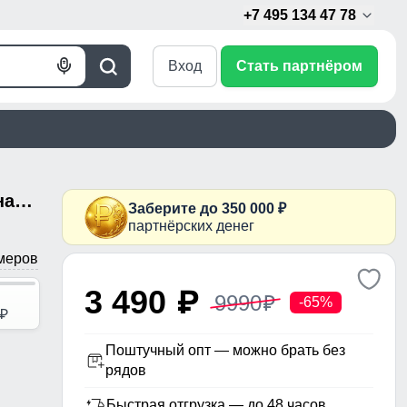
+7 495 134 47 78
Вход
Стать партнёром
Голосовой
Поиск
поиск
Парка мужская зимняя удлиненная с мехом хаки цвета 8753Kh
Заберите до 350 000 ₽
партнёрских денег
меров
3 490
p
9990
p
-65%
p
Поштучный опт — можно брать без
рядов
Быстрая отгрузка — до 48 часов