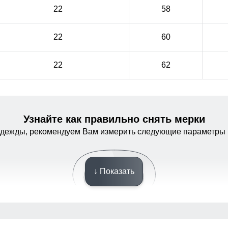
22
58
22
60
22
62
Узнайте как правильно снять мерки
одежды, рекомендуем Вам измерить следующие параметры 
Внутренний карман
↓ Показать
внутренний карманы служат местом хранения
внутренний карманы служат местом хранения
различных мелочей.
различных мелочей.