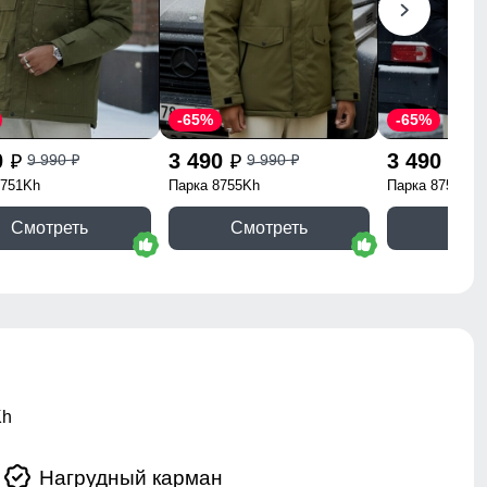
-65%
-65%
0
3 490
3 490
9 990
9 990
9 
p
p
p
p
p
8751Kh
Парка 8755Kh
Парка 8751Ch
Смотреть
Смотреть
Смо
Kh
Нагрудный карман