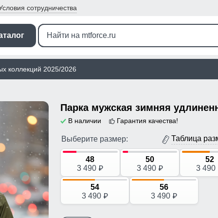
Условия
сотрудничества
аталог
ых коллекций 2025/2026
В наличии
Гарантия качества!
Таблица раз
Выберите размер:
48
50
52
3 490
3 490
3 490
p
p
54
56
3 490
3 490
p
p