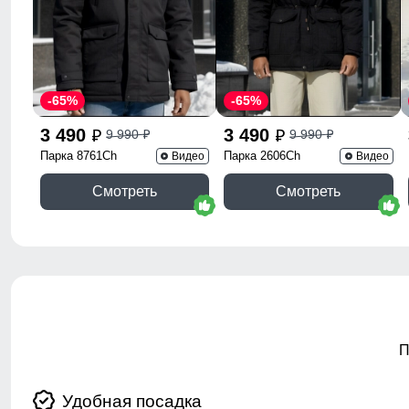
-65%
-65%
3 490
3 490
9 990
9 990
p
p
p
p
Парка 8761Ch
Парка 2606Ch
Видео
Видео
Смотреть
Смотреть
П
Удобная посадка