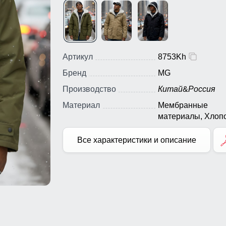
Артикул
8753Kh
Бренд
MG
Производство
Китай
&
Россия
Материал
Мембранные
материалы, Хлопо
Полиэстер,
Искусственный ме
Все характеристики и описание
Тефлон