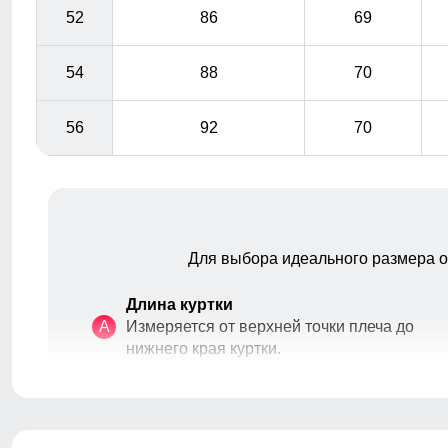
52
86
69
54
88
70
56
92
70
Для выбора идеального размера 
Длина куртки
A
Измеряется от верхней точки плеча до
нижнего края куртки.
Подкладка из меха и полиэстера: Устойчива к износу и
легко очищается, что делает костюм идеальным
Полуобхват груди
вариантом для повседневного использования.
Измеряется с передней стороны
B
изделия, вокруг самой широкой части
груди.