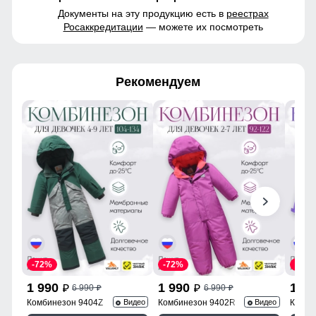
Документы на эту продукцию есть в
реестрах
Росаккредитации
— можете их посмотреть
Рекомендуем
-72%
-72%
-72%
1 990
1 990
1 9
6 990
6 990
p
p
p
p
Комбинезон 9404Z
Комбинезон 9402R
Комби
Видео
Видео