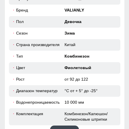
Капюшон надежно защищает от различных внешних
Бренд
VALIANLY
факторов, таких как ветер.
104 (4 ГОДА)
Пол
Девочка
Материал подкладки
90
Сезон
Зима
Подкладка из флиса и полиэстера: Устойчива к износу и
легко очищается, что делает куртку идеальной вариантом
42
для повседневного использования.
Страна производителя
Китай
38
Тип
Комбинезон
38
Цвет
Фиолетовый
Рост
от 92 до 122
41
Диапазон температур
°С от + 5° до -25°
110 (5 ЛЕТ)
Водонепроницаемость
10 000 мм
95
Комплектация
Комбинезон/Капюшон/
Силиконовые штрипки
47