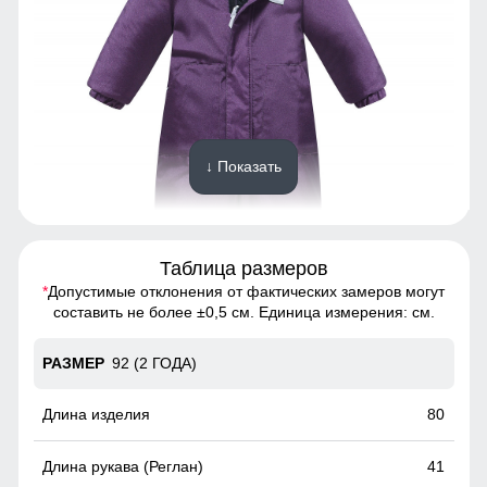
↓ Показать
Таблица размеров
*
Допустимые отклонения от фактических замеров могут
Комбинезон - идеальный выбор для тех, кто хочет
составить не более ±0,5 см. Единица измерения: см.
выглядеть стильно и чувствовать себя комфортно в
любую погоду
92 (2 ГОДА)
Съемный ветрозащитный капюшон
80
Капюшон надежно защищает от различных внешних
факторов, таких как ветер.
41