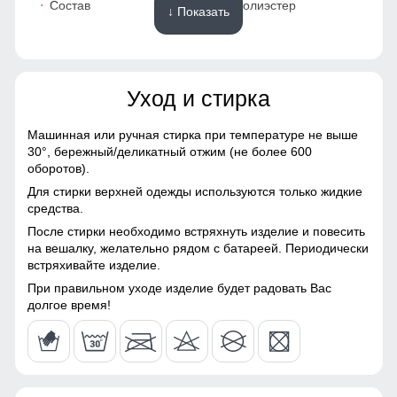
Состав
100% Полиэстер
↓ Показать
40
Материалы
40
Уход и стирка
Материал
Мембранные материалы,
Полиэстер, Плащевка,
42
Тефлон
Машинная или ручная стирка при температуре не выше
30°,
бережный/деликатный отжим (не более 600
Материал подкладки
Полиэстер/с начесом
Подкладка из флиса и полиэстера: Устойчива к износу и
оборотов).
116 (6 ЛЕТ)
комбинезона
легко очищается, что делает куртку идеальной вариантом
Для стирки верхней одежды используются только жидкие
для повседневного использования.
средства.
98
Материал подкладки
Полиэстер/с начесом
После стирки необходимо встряхнуть изделие и повесить
капюшона
Светоотражающие элементы
на вешалку, желательно рядом с батареей. Периодически
47
встряхивайте изделие.
Материал подкладки
Полиэстер/с начесом
Направлены на отражение всего света, попадающего на
воротника
них с целью предотвращения дорожно-транспортного
При правильном уходе изделие будет радовать Вас
40
происшествия.
долгое время!
Материал наполнителя
Тинсулейт
40
Фактура материала
сетка
43
Утеплитель, гр
от 340 до 480 гр