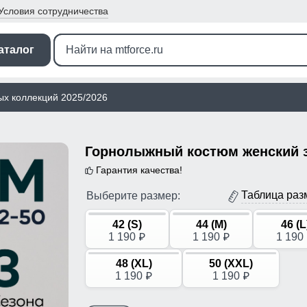
Условия
сотрудничества
аталог
ых коллекций 2025/2026
Гарантия качества!
Таблица раз
Выберите размер:
42 (S)
44 (M)
46 (L
1 190
1 190
1 190
p
p
48 (XL)
50 (XXL)
1 190
1 190
p
p