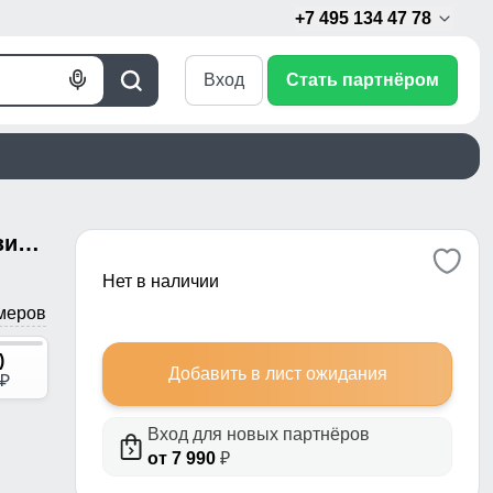
+7 495 134 47 78
Вход
Стать партнёром
Голосовой
Поиск
поиск
Горнолыжный костюм женский зимний желтого цвета 0027J
Нет в наличии
меров
)
Добавить в лист ожидания
p
Вход для новых партнёров
от 7 990
₽