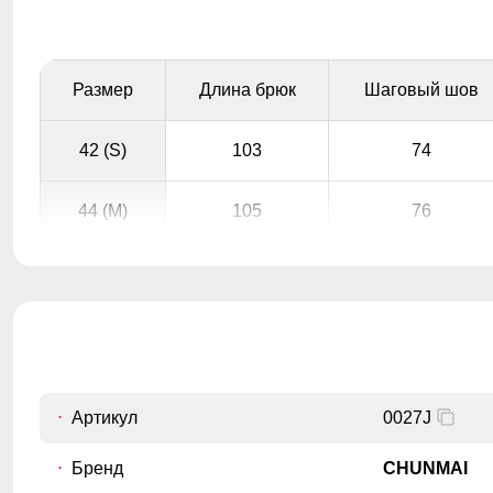
Размер
Длина брюк
Шаговый шов
42 (S)
103
74
44 (M)
105
76
46 (L)
106
77
Эластичные манжеты в куртках препятствуют
48 (XL)
108
79
попаданию снега в рукава. Они бывают с прорезью
для большого пальца и без нее. Регулируемые
манжеты на удобных застежках - еще один способ
50 (XXL)
110
80
воспрепятствовать проникновению снега в рукав. Они
Артикул
0027J
просто необходимы в случае если вы одеваете
горнолыжные перчатки/варежки поверх куртки. Так же
Бренд
CHUNMAI
полуперчатки очень удобны во время катания на