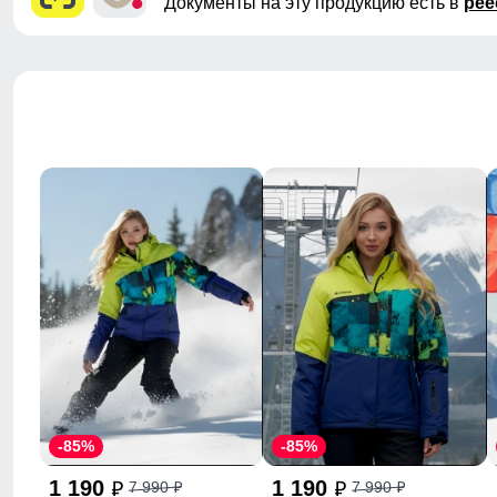
Документы на эту продукцию есть в
рее
-85%
-85%
1 190
1 190
7 990
7 990
p
p
p
p