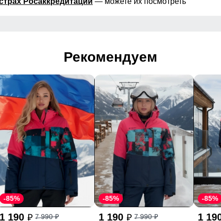
страх Росаккредитации
— можете их посмотреть
Рекомендуем
-85%
-85%
-85%
1 190
1 190
1 19
7 990
7 990
p
p
p
p