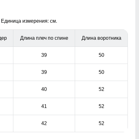
гардероба.
Ветрозащитная планка
 Единица измерения: см.
Ветрозащитная планка нужна для защиты от ветра и
холодного воздуха который может проникнуть внутрь
дер
Длина плеч по спине
Длина воротника
через молнию куртки.
39
50
39
50
40
52
41
52
42
52