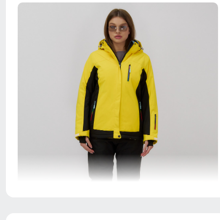
Ткань костюма обработана водоотталкивающей
пропиткой снаружи и антибактериальной внутри.