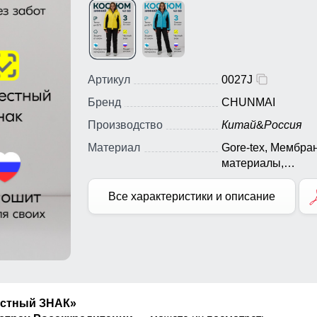
Артикул
0027J
Бренд
CHUNMAI
Производство
Китай
&
Россия
Материал
Gore-tex, Мембра
материалы,
Натуральные
материалы, Полиэ
Все характеристики и описание
Плащевка, Тефло
Экологичные
материалы
естный ЗНАК»