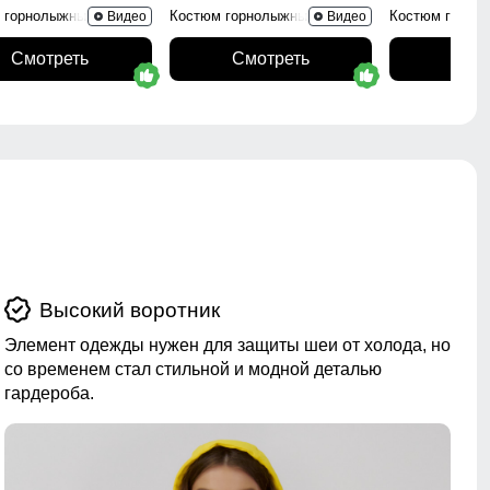
 горнолыжный 0005Kr
Костюм горнолыжный 02395Kr
Костюм горно
Видео
Видео
Смотреть
Смотреть
Смо
Высокий воротник
Элемент одежды нужен для защиты шеи от холода, но
со временем стал стильной и модной деталью
гардероба.