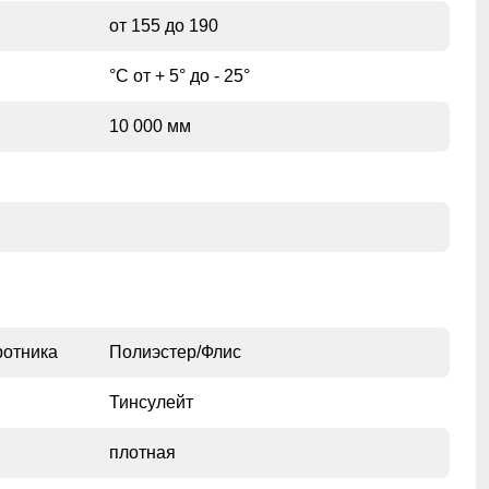
от 155 до 190
при помощи сантиметровой ленты.
°С от + 5° до - 25°
10 000 мм
ротника
Полиэстер/Флис
Тинсулейт
плотная
Без этого элемента сегодня не обходится практически