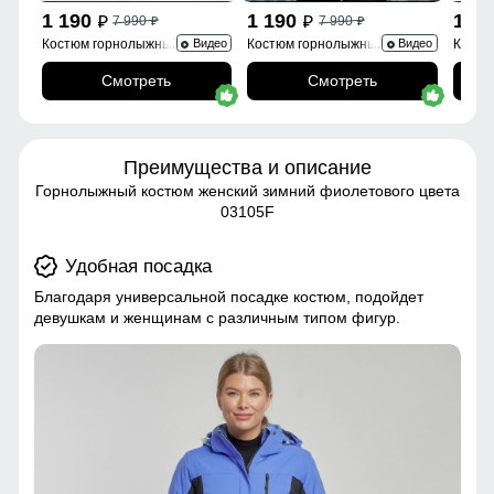
1 190
1 190
1 1
7 990
7 990
p
p
p
p
Костюм горнолыжный
Костюм горнолыжный 0005Sl
Костю
Видео
Видео
02395Sl
Смотреть
Смотреть
Преимущества и описание
Горнолыжный костюм женский зимний фиолетового цвета
03105F
Удобная посадка
Благодаря универсальной посадке костюм, подойдет
девушкам и женщинам с различным типом фигур.