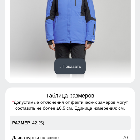
↓ Показать
Таблица размеров
*
Допустимые отклонения от фактических замеров могут
Благодаря универсальной посадке костюм, подойдет
составить не более ±0,5 см. Единица измерения: см.
девушкам и женщинам с различным типом фигур.
42 (S)
Высокий воротник
Элемент одежды нужен для защиты шеи от холода, но со
70