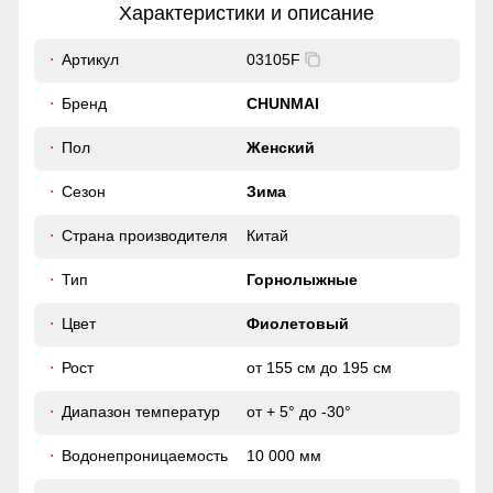
Характеристики и описание
52
Артикул
03105F
Элемент одежды нужен для защиты шеи от холода, но со
временем стал стильной и модной деталью гардероба.
39
Бренд
CHUNMAI
Вентиляция на молнии под рукавами
50
Пол
Женский
Это лучший помощник для влагоотведения и она
Сезон
Зима
обязательно должна присутствовать в горнолыжной
мембранной куртке. Во время интенсивного
46 (L)
передвижения можно расстегнуть молнии, чтобы Вы не
Страна производителя
Китай
потели, а во время отдыха или нахождения в лагере —
74
закрыть, чтобы сохранить тепло, если идет речь о
Тип
Горнолыжные
холодном времени года.
64
Цвет
Фиолетовый
Рост
от 155 см до 195 см
50
Диапазон температур
от + 5° до -30°
54
Водонепроницаемость
10 000 мм
41