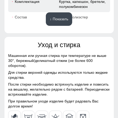
Комплектация
Куртка, капюшон, бретели,
полукомбинезон
52
Состав
100% Полиэстер
↓ Показать
48 (XL)
Материалы
75
Уход и стирка
Материал
Gore-tex, Мембранные
материалы, Натуральные
66
материалы, Полиэстер,
Машинная или ручная стирка при температуре не выше
Плащевка, Тефлон,
Это лучший помощник для влагоотведения и она
30°,
бережный/деликатный отжим (не более 600
52
Болонь, Экологичные
обязательно должна присутствовать в горнолыжной
оборотов).
материалы
мембранной куртке. Во время интенсивного
Для стирки верхней одежды используются только жидкие
передвижения можно расстегнуть молнии, чтобы Вы не
56
средства.
Материал подкладки
Ткань TW - сетка Air Mesh,
потели, а во время отдыха или нахождения в лагере —
куртки
полиэстер
После стирки необходимо встряхнуть изделие и повесить
закрыть, чтобы сохранить тепло, если идет речь о
41
на вешалку, желательно рядом с батареей. Периодически
холодном времени года.
встряхивайте изделие.
Материал подкладки
Ткань TW - сетка Air Mesh,
капюшона
полиэстер
52
При правильном уходе изделие будет радовать Вас
Удобные и вместительные карманы
долгое время!
Материал подкладки
100% Полиэстер
Карманы служат местом хранения различных мелочей.
полукомбинезона
50 (XXL)