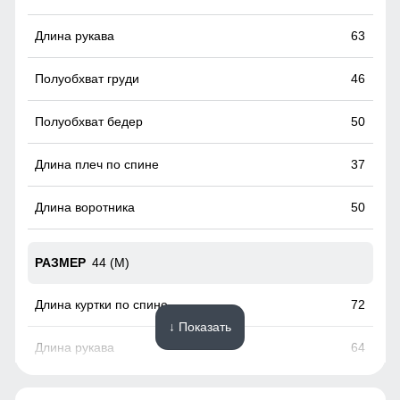
временем стал стильной и модной деталью гардероба.
63
46
50
37
50
44 (M)
72
↓ Показать
64
48