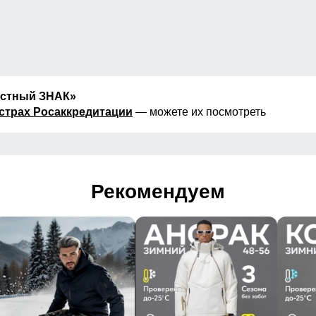
естный ЗНАК»
страх Росаккредитации
— можете их посмотреть
Рекомендуем