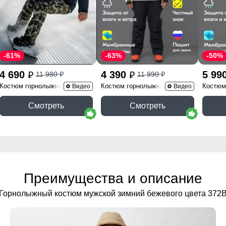
-61%
-63%
-50%
4 690
4 390
5 99
11 980
11 990
p
p
p
p
Костюм горнолыжный
Костюм горнолыжный 389Bl
Костюм
Видео
Видео
02412TS
Смотреть
Смотреть
Преимущества и описание
Горнолыжный костюм мужской зимний бежевого цвета 372