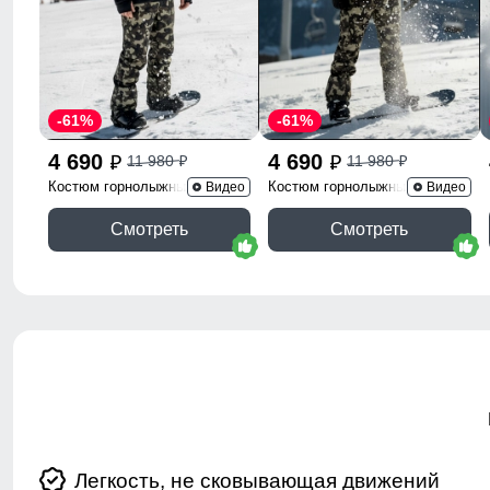
-61%
-61%
4 690
4 690
11 980
11 980
p
p
p
p
Костюм горнолыжный
Костюм горнолыжный 02412Bl
Видео
Видео
02412Ch
Смотреть
Смотреть
Легкость, не сковывающая движений