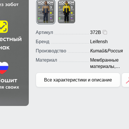
Артикул
372B
Бренд
Leifensh
Производство
Китай
&
Россия
Материал
Мембранные
материалы,
Натуральные
материалы, Полиэ
Все характеристики и описание
Плащевка, Тефло
Болонь, Экологи
материалы