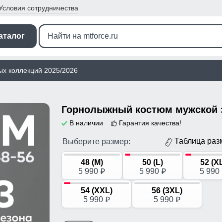
Условия
сотрудничества
аталог
ых коллекций 2025/2026
В наличии
Гарантия качества!
Таблица раз
Выберите размер:
48 (M)
50 (L)
52 (X
5 990
5 990
5 990
p
p
54 (XXL)
56 (3XL)
5 990
5 990
p
p