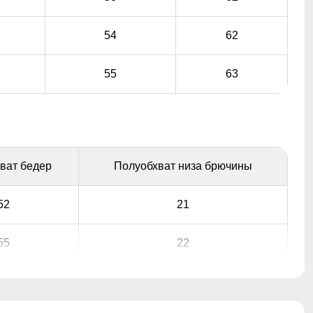
54
62
55
63
ват бедер
Полуобхват низа брючины
52
21
55
22
Практичные и стильные карманы удобно
расположены для хранения мелочей, таких как ключи
или телефон.
58
23