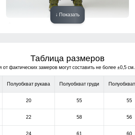
↓ Показать
Высокий воротник
Элемент одежды нужен для защиты шеи от холода, но
Элемент одежды нужен для защиты шеи от холода, но
со временем стал стильной и модной деталью
со временем стал стильной и модной деталью
гардероба.
гардероба.
Таблица размеров
от фактических замеров могут составить не более ±0,5 см.
Полуобхват рукава
Полуобхват груди
Полуобхват
20
55
55
22
58
56
24
61
60