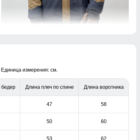
Ветрозащитная планка нужна для защиты от ветра и
холодного воздуха который может проникнуть внутрь
через молнию куртки.
Удобные и вместительные карманы
 Единица измерения: см.
Практичные и стильные карманы удобно
расположены для хранения мелочей, таких как ключи
 бедер
Длина плеч по спине
Длина воротника
или телефон.
47
58
50
60
53
62