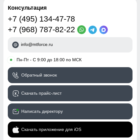
Таблица размеров брюк
Особенности
Съемные регулируемые
Консультация
полукомбинезона
бретели, флисовая
+7 (495) 134-47-78
48 (M)
Тип посадки
Средняя
+7 (968) 787-82-22
106
Дизайн и стиль
info@mtforce.ru
78
Вид одежды
Горнолыжная/Свободная/
Утепленная модель
•
Пн-Пт - С 9:00 до 18:00 по МСК
30
Стиль
Спортивный,
Обратный звонок
повседневный, вечерний,
70
школьный
102
Скачать прайс-лист
Рисунок
Камуфляж, Логотип,
Однотонный
44
Написать директору
Коллекция
Осень-зима 2025
Тренд
уличная мода
50 (L)
Скачать приложение для iOS