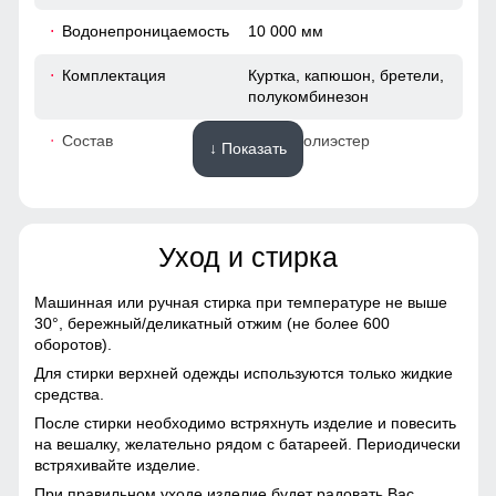
52 (XL)
Водонепроницаемость
10 000 мм
76
Комплектация
Куртка, капюшон, бретели,
полукомбинезон
65
Состав
100% Полиэстер
↓ Показать
50
Материалы
44
Уход и стирка
Материал
Мембранные материалы,
120
Полиэстер, Плащевка,
Тефлон
Машинная или ручная стирка при температуре не выше
120
30°,
бережный/деликатный отжим (не более 600
Материал подкладки
Полиэстер
оборотов).
куртки
47
Для стирки верхней одежды используются только жидкие
средства.
Материал подкладки
Полиэстер
После стирки необходимо встряхнуть изделие и повесить
капюшона
60
на вешалку, желательно рядом с батареей. Периодически
встряхивайте изделие.
Материал подкладки
Флис/Полиэстер
полукомбинезона
При правильном уходе изделие будет радовать Вас
54 (XXL)