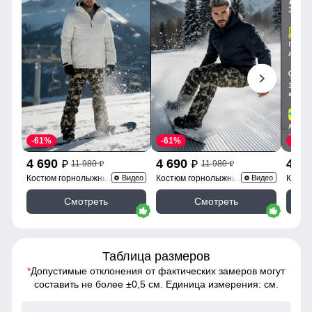
-61%
-61%
-63%
4 690
4 690
4 3
11 980
11 980
p
p
p
p
Костюм горнолыжный
Костюм горнолыжный
Костю
Видео
Видео
02412Bl
02412TS
Смотреть
Смотреть
Таблица размеров
*
Допустимые отклонения от фактических замеров могут
составить не более ±0,5 см. Единица измерения: см.