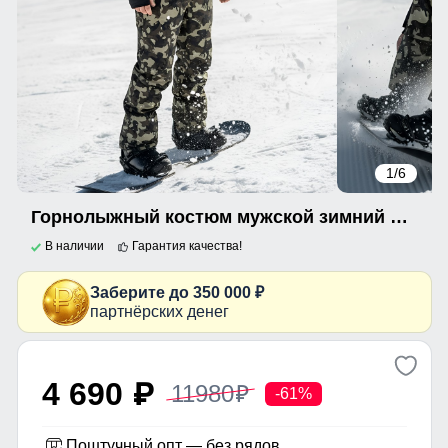
1
/6
Горнолыжный костюм мужской зимний черного цвета 02412Ch
В наличии
Гарантия качества!
Заберите до 350 000 ₽
партнёрских денег
4 690
11980
p
p
-61%
Поштучный опт — без рядов