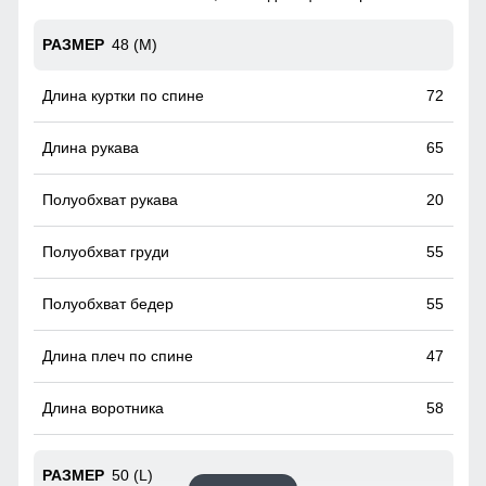
движений благодаря своему прямому крою и прочным
материалам. Он идеально подходит для активного образа
48 (M)
жизни, обеспечивая комфорт и легкость на каждом шагу.
Носите его и наслаждайтесь каждым моментом, не
чувствуя ограничений.
72
Съемный ветрозащитный капюшон
65
Капюшон надежно защищает от различных внешних
факторов, таких как снег, дождь, ветер.
20
55
55
47
58
50 (L)