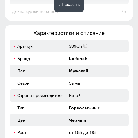
↓ Показать
75
67
Характеристики и описание
22
Артикул
389Ch
58
Бренд
Leifensh
56
Пол
Мужской
Капюшон надежно защищает от различных внешних
факторов, таких как снег, дождь, ветер.
Сезон
Зима
50
Длина
Страна производителя
Китай
60
Стандартная длина. Сбоку куртка имеет разрез на
молнии.
Тип
Горнолыжные
52 (XL)
Цвет
Черный
Рост
от 155 до 195
75