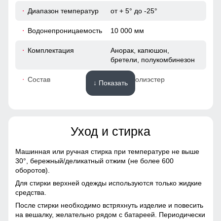
Диапазон температур
от + 5° до -25°
69
Водонепроницаемость
10 000 мм
24
Комплектация
Анорак, капюшон,
бретели, полукомбинезон
61
Состав
100% Полиэстер
↓ Показать
60
Материалы
53
Уход и стирка
Материал
Мембранные материалы,
62
Натуральные материалы,
Полиэстер, Плащевка,
Машинная или ручная стирка при температуре не выше
Тефлон, Болонь,
30°,
бережный/деликатный отжим (не более 600
54 (XXL)
Экологичные материалы
оборотов).
Для стирки верхней одежды используются только жидкие
Материал подкладки
Полиэстер/Флис/Omni-heat
81
средства.
куртки
Стандартная длина. Сбоку куртка имеет разрез на
После стирки необходимо встряхнуть изделие и повесить
молнии.
69
на вешалку, желательно рядом с батареей. Периодически
Материал подкладки
Omni-heat