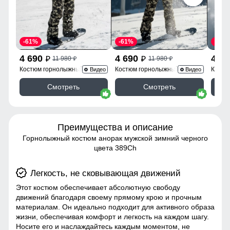
-61%
-61%
-61%
4 690
4 690
4 6
11 980
11 980
p
p
p
p
Костюм горнолыжный
Костюм горнолыжный
Костю
Видео
Видео
02412Ch
02412Bl
02412
Смотреть
Смотреть
Преимущества и описание
Горнолыжный костюм анорак мужской зимний черного
цвета 389Ch
Легкость, не сковывающая движений
Этот костюм обеспечивает абсолютную свободу
движений благодаря своему прямому крою и прочным
материалам. Он идеально подходит для активного образа
жизни, обеспечивая комфорт и легкость на каждом шагу.
Носите его и наслаждайтесь каждым моментом, не