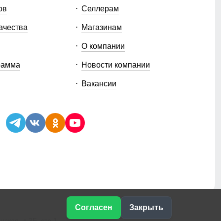
ов
Селлерам
ачества
Магазинам
О компании
рамма
Новости компании
Вакансии
Согласен
Закрыть
ская, д.3Б, стр.1