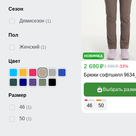
Сезон
Демисезон
(1)
Пол
Женский
(1)
Цвет
2 690
p
3 990
-33%
p
Брюки софтшелл 9634
Выбрать разм
Размер
46
50
46
(1)
50
(1)