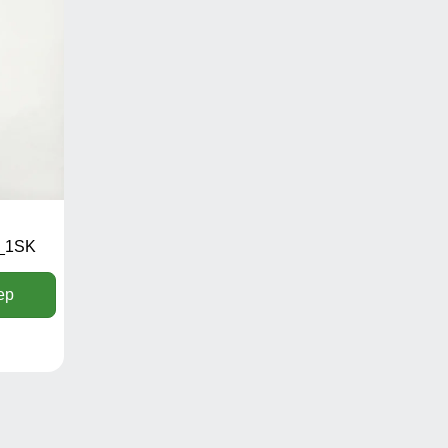
_1SK
ер