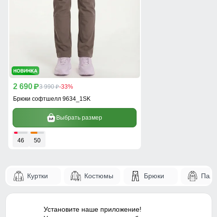
2 690
p
3 990
-33%
p
Брюки софтшелл 9634_1SK
Выбрать размер
46
50
Куртки
Костюмы
Брюки
Паль
Установите наше приложение!