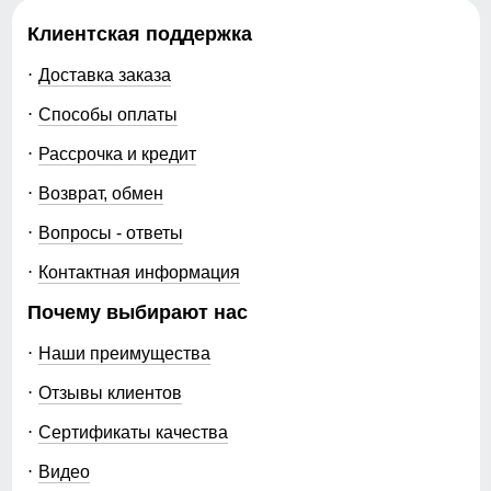
Упаковка и размеры
Клиентская поддержка
Доставка заказа
Тип упаковки
фирменный пакет,
фирменная пломба
Способы оплаты
производителя, ремень
Рассрочка и кредит
Цвета
черный, горчичный, темно-
синий, голубой, темно-
Возврат, обмен
фиолетовый, серый,
светло-коричневый,
Вопросы - ответы
малиновый, темно-серый
Контактная информация
Габариты (ДхШхВ)
43 x 30 x 5.5 см
Почему выбирают нас
Вес
0.61 кг
Наши преимущества
Отзывы клиентов
Описание
Сертификаты качества
Женские брюки из материала софтшелл созданы для
тех, кто ценит комфорт, уверенность и продуманные
Видео
детали в каждой вещи. Модель сочетает