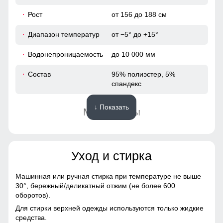
Рост
от 156 до 188 см
28
Диапазон температур
от −5° до +15°
84
Водонепроницаемость
до 10 000 мм
100
Состав
95% полиэстер, 5%
спандекс
38
↓ Показать
Материалы
50
Подкладка
полиэстер с мягким
107
флисовым утеплением
Уход и стирка
Материал
софтшелл
78
Машинная или ручная стирка при температуре не выше
Фактура материала
плотная, гладкая, матовая
30°,
бережный/деликатный отжим (не более 600
28
оборотов).
Тип ткани
плотная, гладкая,
Для стирки верхней одежды используются только жидкие
матовая, эластичная
88
средства.