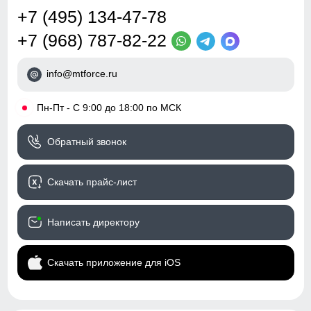
талии.
+7 (495) 134-47-78
Обхват бедрa
Дизайн и стиль
+7 (968) 787-82-22
E
Измеряется вокруг самой широкой
части бедер и ягодиц.
Пояс
со шлевками и
Обхват низа брючины
регулируемым ремнем
info@mtforce.ru
F
Измеряется обхват штанины по
нижнему краю.
Фиксация пояса
двойная, усиленная
•
Пн-Пт - С 9:00 до 18:00 по МСК
Стиль
городской, повседневный,
спортивный,
Обратный звонок
туристический
Скачать прайс-лист
Рисунок
однотонный, фирменный
логотип
Написать директору
Коллекция
весна–осень 2026
Назначение
город, прогулки,
Скачать приложение для iOS
путешествия, активный
отдых, природа,
повседневная носка