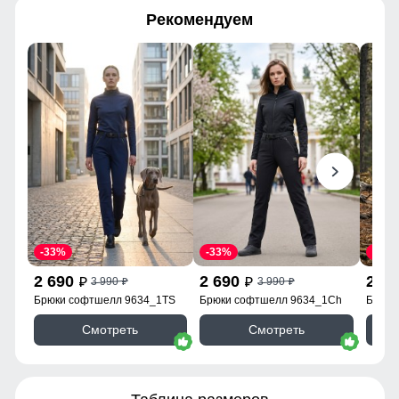
Рекомендуем
-33%
-33%
-33%
2 690
2 690
2 6
3 990
3 990
p
p
p
p
Брюки софтшелл 9634_1TS
Брюки софтшелл 9634_1Ch
Брюки
Смотреть
Смотреть