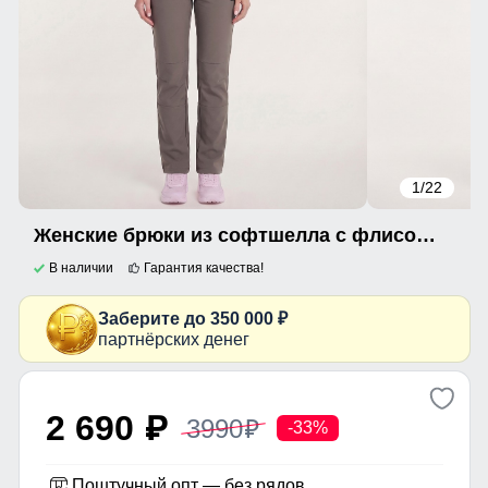
1
/22
Женские брюки из софтшелла с флисом и регулировкой талии светло-коричневого цвета 9634_1SK
В наличии
Гарантия качества!
Заберите до 350 000 ₽
партнёрских денег
2 690
3990
p
p
-33%
Поштучный опт — без рядов