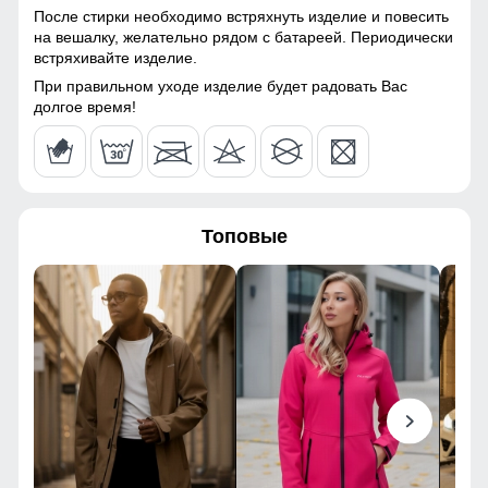
После стирки необходимо встряхнуть изделие и повесить
Паропроницаемость
до 5000 г/м²/24 ч
104
на вешалку, желательно рядом с батареей. Периодически
встряхивайте изделие.
Фурнитура
оригинальная YKK
38
При правильном уходе изделие будет радовать Вас
долгое время!
Конструктивные особенности
52
Покрой
прямой, слегка зауженный
107
Тип карманов
боковые врезные карманы
Топовые
на влагозащитной молнии
78
Ветрозащита
высокая
29
Декоративные элементы
фирменный лейбл,
влагозащитные молнии,
92
декоративная строчка,
ремень, металлическая
фурнитура
108
Внутренние швы
усиленные, аккуратно
40
прошитые