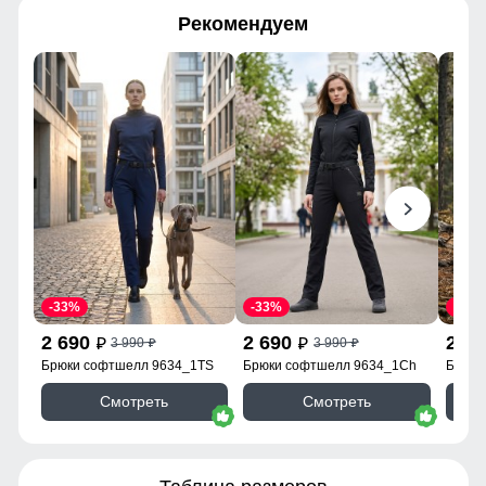
Рекомендуем
-33%
-33%
-33%
2 690
2 690
2 6
3 990
3 990
p
p
p
p
Брюки софтшелл 9634_1TS
Брюки софтшелл 9634_1Ch
Брюки
Смотреть
Смотреть