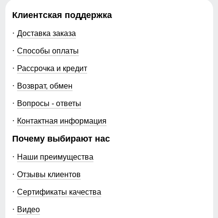
Упаковка и размеры
Клиентская поддержка
Доставка заказа
Тип упаковки
фирменный пакет,
фирменная пломба
Способы оплаты
производителя, ремень
Рассрочка и кредит
Цвета
черный, горчичный, темно-
синий, голубой, темно-
Возврат, обмен
фиолетовый, серый,
светло-коричневый,
Вопросы - ответы
малиновый, темно-серый
Контактная информация
Габариты (ДхШхВ)
43 x 30 x 5.5 см
Почему выбирают нас
Вес
0.61 кг
Наши преимущества
Отзывы клиентов
Описание
Сертификаты качества
Женские брюки из материала софтшелл созданы для
тех, кто ценит комфорт, уверенность и продуманные
Видео
детали в каждой вещи. Модель сочетает