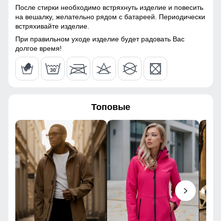
После стирки необходимо встряхнуть изделие и повесить
Паропроницаемость
до 5000 г/м²/24 ч
104
на вешалку, желательно рядом с батареей. Периодически
встряхивайте изделие.
Фурнитура
оригинальная YKK
38
При правильном уходе изделие будет радовать Вас
долгое время!
Конструктивные особенности
52
Покрой
прямой, слегка зауженный
107
Тип карманов
боковые врезные карманы
Топовые
на влагозащитной молнии
78
Ветрозащита
высокая
29
Декоративные элементы
фирменный лейбл,
влагозащитные молнии,
92
декоративная строчка,
ремень, металлическая
фурнитура
108
Внутренние швы
усиленные, аккуратно
40
прошитые