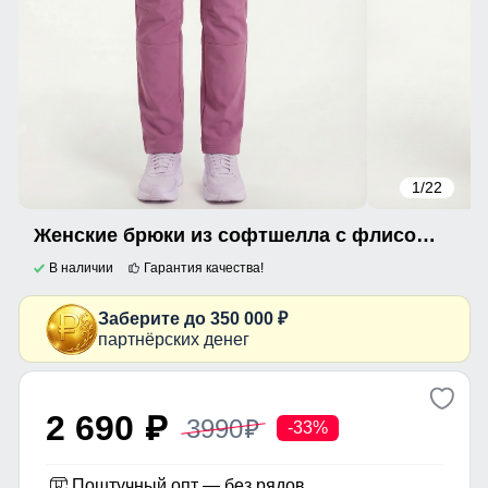
1
/22
Женские брюки из софтшелла с флисом и регулировкой талии малинового цвета 9634_1M
В наличии
Гарантия качества!
Заберите до 350 000 ₽
партнёрских денег
2 690
3990
p
p
-33%
Поштучный опт — без рядов