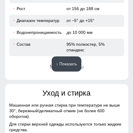
Рост
от 156 до 188 см
28
Диапазон температур
от −5° до +15°
84
Водонепроницаемость
до 10 000 мм
100
Состав
95% полиэстер, 5%
спандекс
38
↓ Показать
Материалы
50
Подкладка
полиэстер с мягким
107
флисовым утеплением
Уход и стирка
Материал
софтшелл
78
Машинная или ручная стирка при температуре не выше
Фактура материала
плотная, гладкая, матовая
30°,
бережный/деликатный отжим (не более 600
28
оборотов).
Тип ткани
плотная, гладкая,
Для стирки верхней одежды используются только жидкие
матовая, эластичная
88
средства.