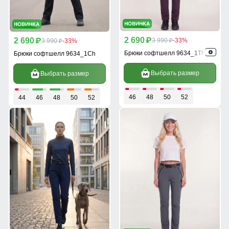
2 690
2 690
p
3 990
-33%
p
3 990
-33%
p
p
Брюки софтшелл 9634_1TF
Брюки софтшелл 9634_1Ch
Выбрать размер
Выбрать размер
46
48
50
52
44
46
48
50
52