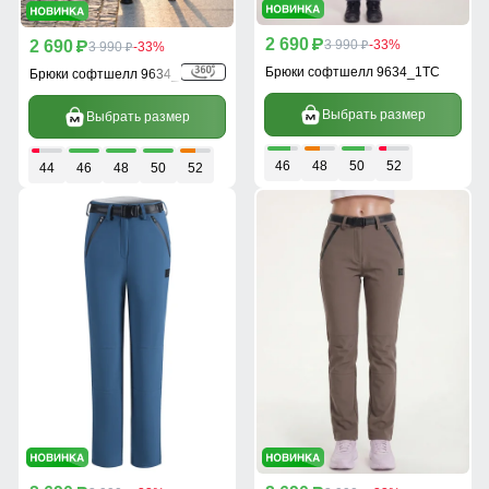
2 690
2 690
p
3 990
-33%
p
3 990
-33%
p
p
Брюки софтшелл 9634_1TC
Брюки софтшелл 9634_1TS
Выбрать размер
Выбрать размер
46
48
50
52
44
46
48
50
52