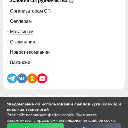
Условия сотрудничества
Организаторам СП
Селлерам
Магазинам
О компании
Новости компании
Вакансии
5.0
5.0
5.0
Уведомление об использовании файлов куки (cookie) и
похожих технологий
Этот сайт использует файлы cookie. Вы можете
© 2014-2026 ООО «МТФОРС ПЛЮС»
ознакомиться с
правилами использования файлов cookie
Продажа одежды мелким и крупным оптом в Москве, ул. Чагинская,
д.3Б, стр.1