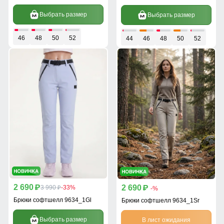
Выбрать размер
Выбрать размер
46
48
50
52
44
46
48
50
52
2 690
2 690
p
3 990
-33%
p
p
-%
Брюки софтшелл 9634_1Gl
Брюки софтшелл 9634_1Sr
Выбрать размер
В лист ожидания