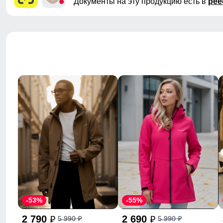
Документы на эту продукцию есть в
рее
-53%
-55%
2 790
2 690
5 990
5 990
p
p
p
p