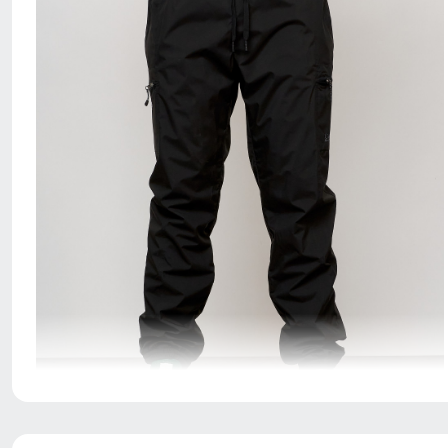
Благодаря резинке, брюки можно легко затянуть или
ослабить в талии.