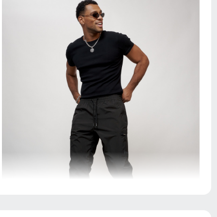
Брюки с водонепроницаемостью 8000 мм обеспечат
непревзойденную защиту от дождя. Мембранные