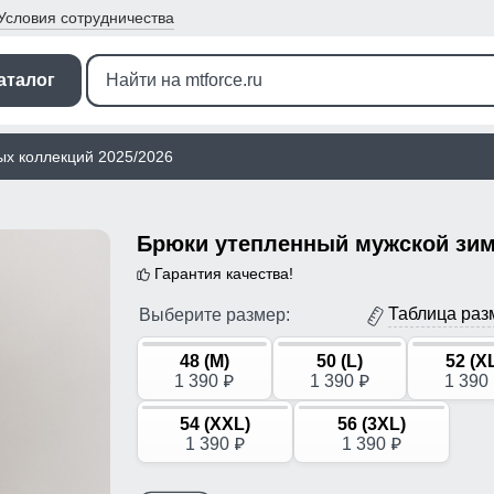
Условия
сотрудничества
аталог
ых коллекций 2025/2026
Гарантия качества!
Таблица раз
Выберите размер:
48 (M)
50 (L)
52 (X
1 390
1 390
1 390
p
p
54 (XXL)
56 (3XL)
1 390
1 390
p
p