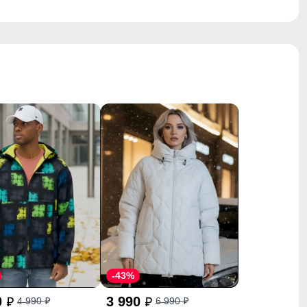
-43%
0
3 990
4 990
6 990
p
p
p
p