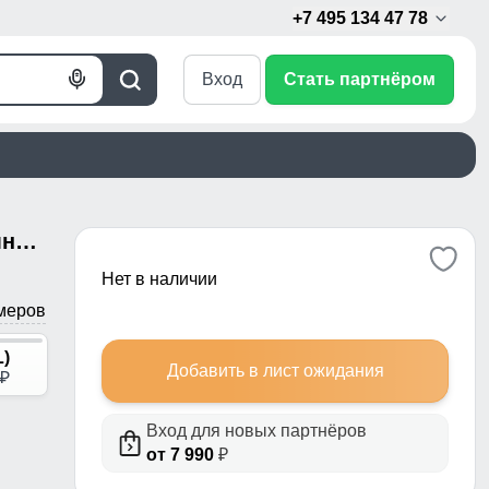
+7 495 134 47 78
Вход
Стать партнёром
Голосовой
Поиск
поиск
Брюки утепленный мужской зимние спортивные черного цвета 21135Ch
Нет в наличии
меров
L)
Добавить в лист ожидания
p
Вход для новых партнёров
от 7 990
₽