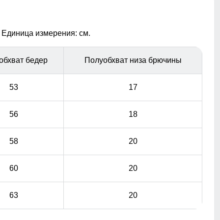
материалы гарантируют сухость и комфорт, позволяя
оставаться активным в любую погоду, не беспокоясь о
влаге.
 Единица измерения: см.
обхват бедер
Полуобхват низа брючины
53
17
56
18
58
20
60
20
63
20