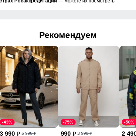
страх Росаккредитации
— можете их посмотреть
Рекомендуем
-43%
-75%
-50%
3 990
990
2 49
6 990
3 990
p
p
p
p