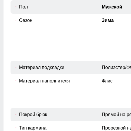
E
Измеряется полуобхват штанины по
Пол
Мужской
нижнему краю.
Высота посадки
Сезон
Зима
Измеряется по переднему шву, от
F
верхнего среза брюк до шагового
шва.
Материал подкладки
Полиэстер/Ф
Материал наполнителя
Флис
Покрой брюк
Прямой на р
Тип кармана
Прорезной н