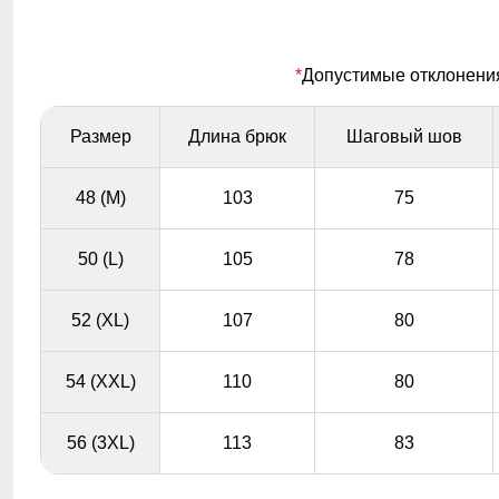
Широкая резинка
*
Допустимые отклонения 
Резинка должна проходить ниже середины живота,
примерно по верхнему краю бёдер.
Размер
Длина брюк
Шаговый шов
48 (M)
103
75
50 (L)
105
78
52 (XL)
107
80
54 (XXL)
110
80
56 (3XL)
113
83