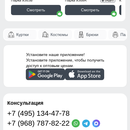
Парка 9565B
Парка 9568R
Куртк
Видео
Фиксаторы
отсутствуют
Смотреть
Смотреть
Ветрозащита
высокая
Декоративные элементы
молнии, декоративная
Куртки
Костюмы
Брюки
Паль
стёжка
Застёжка
центральная молния
Установите наше приложение!
Особенности модели
потайной карман -
Установите приложение, чтобы получить
водоотталкивающий
доступ к оптовым ценам.
материал -
гипоаллергенный
материал - дышащий
материал
Капюшон
съёмный, на молнии
Консультация
+7 (495) 134-47-78
Дизайн и стиль
+7 (968) 787-82-22
Стиль
городской, повседневный,