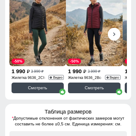
-50%
-50%
-50%
1 990
1 990
1 9
3 990
3 990
p
p
p
p
Жилетка 9636_2Ch
Жилетка 9636_2Bo
Жилет
Видео
Видео
Смотреть
Смотреть
Таблица размеров
*
Допустимые отклонения от фактических замеров могут
составить не более ±0,5 см. Единица измерения: см.