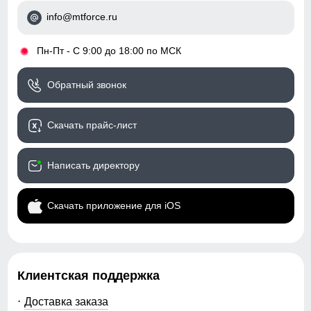
спортивный
info@mtforce.ru
Коллекция
весна–осень 2026
•
Пн-Пт - С 9:00 до 18:00 по МСК
Назначение
город, прогулки, активный
отдых
Обратный звонок
Упаковка и размеры
Скачать прайс-лист
Цвета
бордовый, черный, серый,
хаки
Написать директору
Габариты (ДхШхВ)
55 x 37 x 5.5 см
Скачать приложение для iOS
Вес
0.43 кг
Описание
Клиентская поддержка
Женский стёганый жилет Valianly — это лёгкая,
тёплая и технологичная модель, созданная для
Доставка заказа