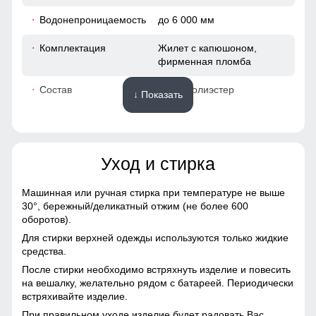
92
Водонепроницаемость
до 6 000 мм
43
Комплектация
Жилет с капюшоном,
фирменная пломба
49
Состав
100% полиэстер
↓ Показать
50
Материалы
64
Уход и стирка
Подкладка
полиэстер, дышащая
вентиляционная сетка Air
38
Mesh
Машинная или ручная стирка при температуре не выше
30°,
бережный/деликатный отжим (не более 600
102
Подкладка воротника
полиэстер
оборотов).
Для стирки верхней одежды используются только жидкие
Материал
Технологичная
94
средства.
мембранная ткань на
После стирки необходимо встряхнуть изделие и повесить
основе полиэстера
44
на вешалку, желательно рядом с батареей. Периодически
встряхивайте изделие.
Материал утеплителя
Thinsulate (тинсулейт)
49
При правильном уходе изделие будет радовать Вас