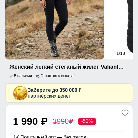
1
/18
Женский лёгкий стёганый жилет Valianly с капюшоном цвета хаки 9636_2Kh
В наличии
Гарантия качества!
Заберите до 350 000 ₽
партнёрских денег
1 990
3990
p
p
-50%
Поштучный опт — без рядов