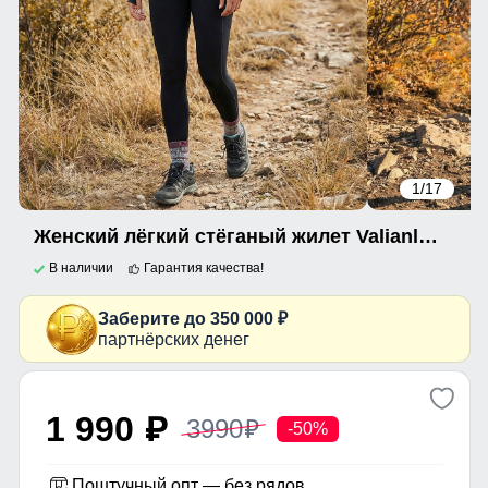
1
/17
Женский лёгкий стёганый жилет Valianly с капюшоном бордового цвета 9636_2Bo
В наличии
Гарантия качества!
Заберите до 350 000 ₽
партнёрских денег
1 990
3990
p
p
-50%
Поштучный опт — без рядов