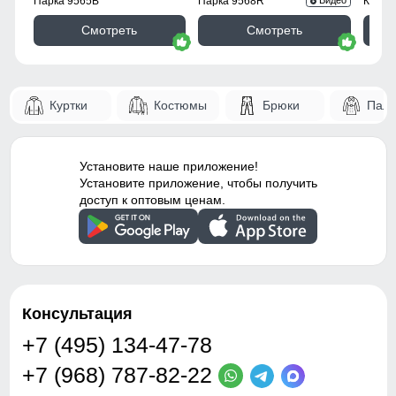
Парка 9565B
Парка 9568R
Куртк
Видео
Фиксаторы
отсутствуют
Смотреть
Смотреть
Ветрозащита
высокая
Декоративные элементы
молнии, декоративная
Куртки
Костюмы
Брюки
Паль
стёжка
Застёжка
центральная молния
Установите наше приложение!
Особенности модели
потайной карман -
Установите приложение, чтобы получить
водоотталкивающий
доступ к оптовым ценам.
материал -
гипоаллергенный
материал - дышащий
материал
Капюшон
съёмный, на молнии
Консультация
+7 (495) 134-47-78
Дизайн и стиль
+7 (968) 787-82-22
Стиль
городской, повседневный,