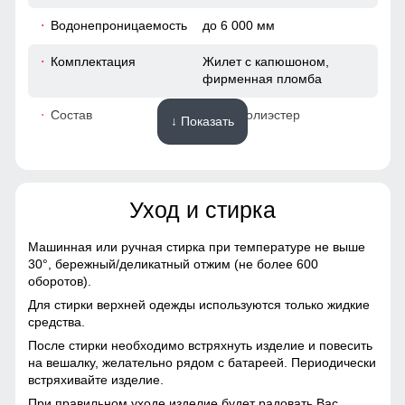
92
Водонепроницаемость
до 6 000 мм
43
Комплектация
Жилет с капюшоном,
фирменная пломба
49
Состав
100% полиэстер
↓ Показать
50
Материалы
64
Уход и стирка
Подкладка
полиэстер, дышащая
вентиляционная сетка Air
38
Mesh
Машинная или ручная стирка при температуре не выше
30°,
бережный/деликатный отжим (не более 600
102
Подкладка воротника
полиэстер
оборотов).
Для стирки верхней одежды используются только жидкие
Материал
Технологичная
94
средства.
мембранная ткань на
После стирки необходимо встряхнуть изделие и повесить
основе полиэстера
44
на вешалку, желательно рядом с батареей. Периодически
встряхивайте изделие.
Материал утеплителя
Thinsulate (тинсулейт)
49
При правильном уходе изделие будет радовать Вас