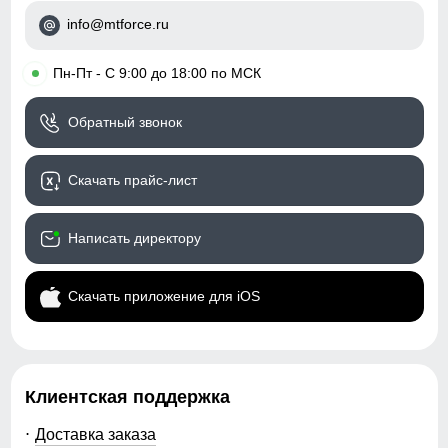
спортивный
info@mtforce.ru
Коллекция
весна–осень 2026
•
Пн-Пт - С 9:00 до 18:00 по МСК
Назначение
город, прогулки, активный
отдых
Обратный звонок
Упаковка и размеры
Скачать прайс-лист
Цвета
бордовый, черный, серый,
хаки
Написать директору
Габариты (ДхШхВ)
55 x 37 x 5.5 см
Скачать приложение для iOS
Вес
0.43 кг
Описание
Клиентская поддержка
Женский стёганый жилет Valianly — это лёгкая,
тёплая и технологичная модель, созданная для
Доставка заказа