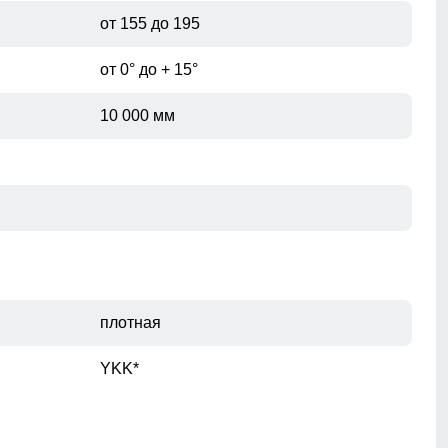
такая молния защищает от влаги и делает парку более
от 155 до 195
практичной для активного использования в различных
условиях.
от 0° до + 15°
Этикетка описывает материалы и
10 000 мм
технологии, обеспечивающие защиту от
влаги и ветра.
плотная
YKK*