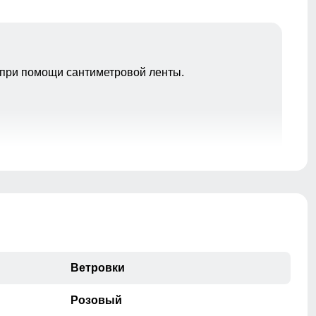
при помощи сантиметровой ленты.
Молния с бегунком от известного мирового
производителя «YKK» обеспечивает высокую
Ветровки
надежность и долговечность. Дизайнерский пуллер не
только улучшает функциональность, но и придает
Розовый
изделию стильный вид. В сочетании конструкцией,