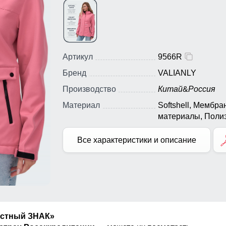
Артикул
9566R
Бренд
VALIANLY
Производство
Китай
&
Россия
Материал
Softshell, Мембр
материалы, Полиэ
Тефлон
Все характеристики и описание
естный ЗНАК»