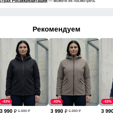
страх Росаккредитации
— можете их посмотреть
Рекомендуем
-43%
-43%
-43%
3 990
3 990
3 99
6 990
6 990
p
p
p
p