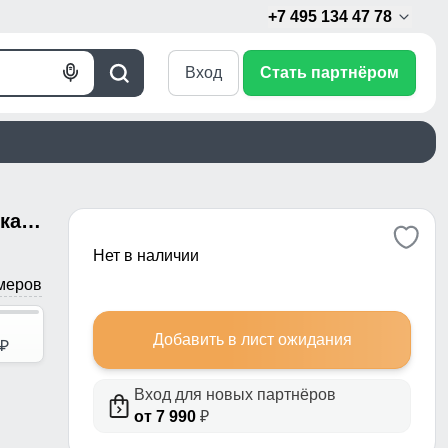
+7 495 134 47 78
Вход
Стать партнёром
Голосовой
Поиск
поиск
Ветровка спортивная женская с капюшоном softshell розового цвета 9566R
Нет в наличии
меров
Добавить в лист ожидания
p
Вход для новых партнёров
от 7 990
₽