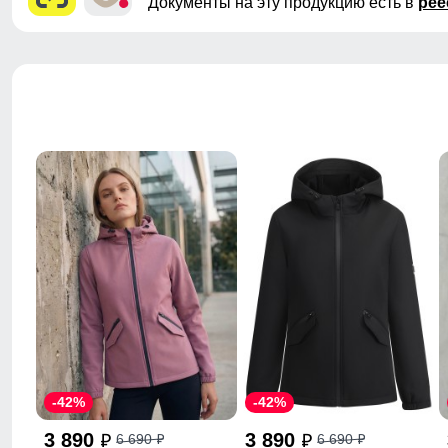
Документы на эту продукцию есть в
рее
-42%
-42%
3 890
3 890
6 690
6 690
p
p
p
p