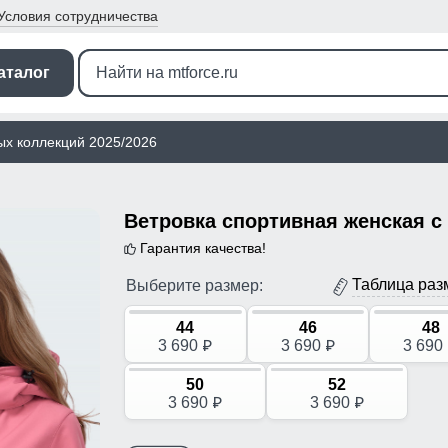
Условия
сотрудничества
аталог
ых коллекций 2025/2026
Гарантия качества!
Таблица раз
Выберите размер:
44
46
48
3 690
3 690
3 690
p
p
50
52
3 690
3 690
p
p