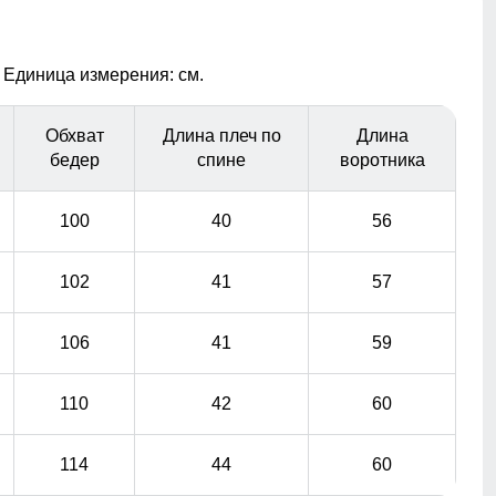
Обеспечивает гибкость использования и возможность
легко убирать капюшон при необходимости. Это
 Единица измерения: см.
добавляет универсальности и удобства, позволяя
адаптировать одежду под разные погодные условия.
Обхват
Длина плеч по
Длина
бедер
спине
воротника
Молния с бегунком от ведущего
мирового производителя «YKK» с
100
40
56
дизайнерским пуллером!
Молния с бегунком от известного мирового
102
41
57
производителя «YKK» обеспечивает высокую
надежность и долговечность. Дизайнерский пуллер не
106
41
59
только улучшает функциональность, но и придает
изделию стильный вид. В сочетании конструкцией,
такая молния защищает от влаги и делает парку более
110
42
60
практичной для активного использования в различных
условиях.
114
44
60