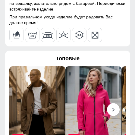
на вешалку, желательно рядом с батареей. Периодически
встряхивайте изделие.
Стиль
спортивный,
При правильном уходе изделие будет радовать Вас
повседневный
долгое время!
Упаковка и размеры
Цвет
серый, светло-серый,
темно-синий, синий
Топовые
Габариты (ДхШхВ)
35 x 30 x 0.5 см
Вес
0.405 кг
Описание
Практичное термобелье мужское. В комплект входит
однотонный термолонгслив и кальсоны с высокой
посадкой. Использовать их можно как вместе, так и по
отдельности. Белье обеспечит максимальный
комфорт. Оно приятно на ощупь, не стесняет