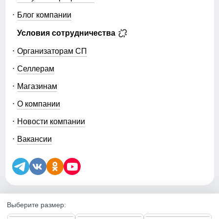
Блог компании
Условия сотрудничества
Организаторам СП
Селлерам
Магазинам
О компании
Новости компании
Вакансии
Выберите размер:
5.0
5.0
5.0
Уведомление об использовании файлов куки (cookie) и