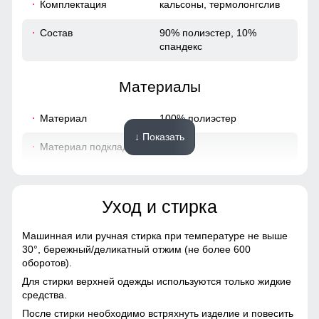
Комплектация
кальсоны, термолонгслив
Состав
90% полиэстер, 10%
спандекс
Материалы
Материал
100% полиэстер
↓ Показать
Материал подкладки
флис
Особенность ткани
однослойное
Уход и стирка
Конструктивные особенности
Машинная или ручная стирка при температуре не выше
Тип рукава
длинные
30°,
бережный/деликатный отжим (не более 600
оборотов).
Особенности белья
плоские швы
Для стирки верхней одежды используются только жидкие
средства.
Дизайн и стиль
После стирки необходимо встряхнуть изделие и повесить