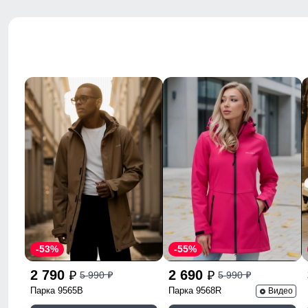
-53%
-55%
2 790
2 690
5 990
5 990
p
p
p
p
Парка 9565B
Парка 9568R
Видео