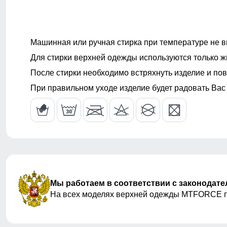
Машинная или ручная стирка при температуре не в
Цвет
черный, темн
Для стирки верхней одежды используются только ж
После стирки необходимо встряхнуть изделие и пов
При правильном уходе изделие будет радовать Вас
Термобелье - это инновационная одежда, которая п
гарантирует максимальный комфорт. Одежда изготов
воздух. При этом ткань является экологически чист
Данная модель изготовлена из тонкой однослойной т
движений. Износоустойчивая ткань легко выдержива
Скорей делайте покупку, и всегда наслаждайтесь ко
Мы работаем в соответствии с законодат
На всех моделях верхней одежды MTFORCE 