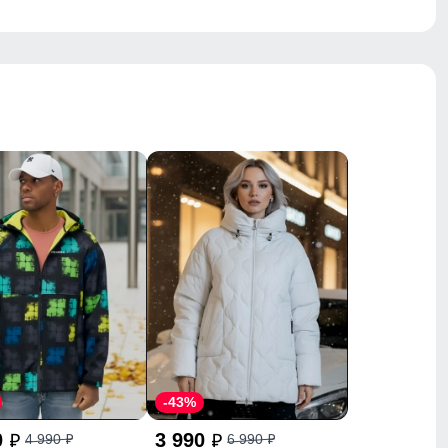
-43%
0
3 990
4 990
6 990
p
p
p
p