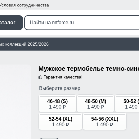
Условия
сотрудничества
аталог
ых коллекций 2025/2026
Гарантия качества!
Выберите размер:
46-48 (S)
48-50 (M)
50-52 
1 490
1 490
1 490
p
p
52-54 (XL)
54-56 (XXL)
1 490
1 490
p
p