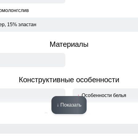
ермолонгслив
ер, 15% эластан
Материалы
Конструктивные особенности
Особенности белья
↓ Показать
Дизайн и стиль
 каждодневный