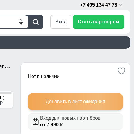
+7 495 134 47 78
Вход
Стать партнёром
Голосовой
Поиск
поиск
Мужское термобелье темно-синего цвета 91159TS
Нет в наличии
(L)
Добавить в лист ожидания
p
Вход для новых партнёров
от 7 990
₽