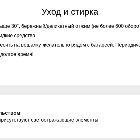
Уход и стирка
Упаковка и размеры
ыше 30°,
бережный/деликатный отжим (не более 600 оборот
о-серый, темно-синий
идкие средства.
есить на вешалку, желательно рядом с батареей. Периодич
Описание
 долгое время!
редназначена для поддержания комфортной температуры тел
лена из качественных искусственных материалов, которые 
ой, носить термобелье можно длительное время, это абсолют
кани. Эластичный материал легко облегает тело, поэтому н
ет большие нагрузки.
мфортом.
ельством
присутствуют светоотражающие элементы