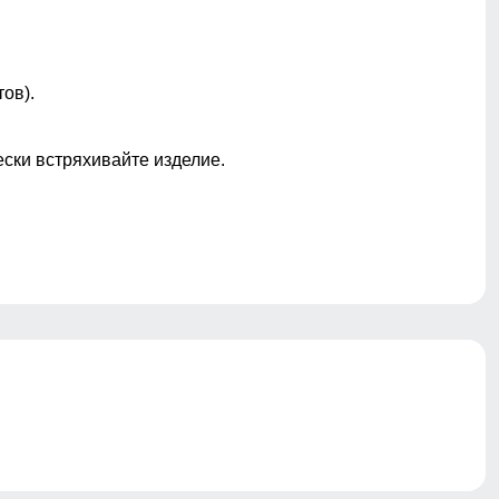
ов).
ески встряхивайте изделие.
а. Данная модель надевается на голое тело, и
не мнутся, не промокают, и не пропускают холодный
но безопасно.
осить термобелье всегда удобно, одежда не стесняет