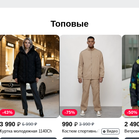
Топовые
-43%
-75%
-50%
3 990
990
2 49
6 990
3 990
p
p
p
p
Куртка молодежная 1140Ch
Костюм спортивный 15020B
Ветров
Видео