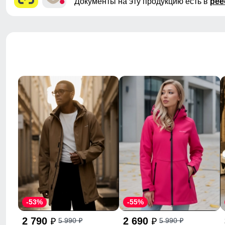
Документы на эту продукцию есть в
рее
-53%
-55%
2 790
2 690
5 990
5 990
p
p
p
p