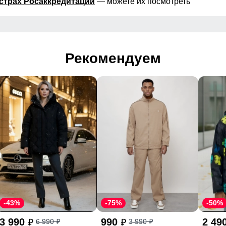
страх Росаккредитации
— можете их посмотреть
Рекомендуем
-43%
-75%
-50%
3 990
990
2 49
6 990
3 990
p
p
p
p