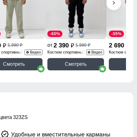
-60%
-55%
0
2 390
2 690
от
5 990
5 990
5 
p
p
p
p
p
 спортивный 322ZS
Костюм спортивный 332Ch
Костюм спорт
Видео
Видео
Смотреть
Смотреть
Смо
цвета 323ZS
Удобные и вместительные карманы