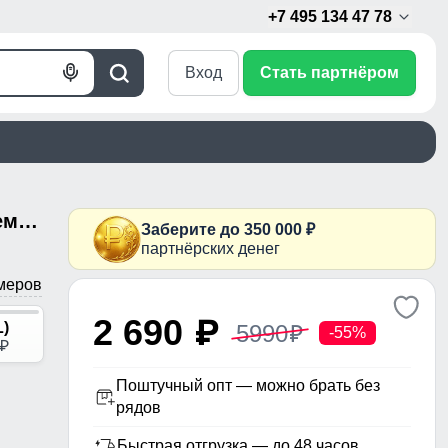
+7 495 134 47 78
Вход
Стать партнёром
Голосовой
Поиск
поиск
Спортивный костюм мужской демисезонный на флисе светло-зеленого цвета 323ZS
Заберите до 350 000 ₽
партнёрских денег
меров
2 690
p
L)
5990
p
-55%
p
Поштучный опт — можно брать без
рядов
Быстрая отгрузка — до 48 часов