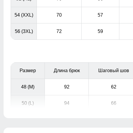
54 (XXL)
70
57
56 (3XL)
72
59
Размер
Длина брюк
Шаговый шов
48 (M)
92
62
50 (L)
94
66
Подкладка из флиса: Устойчива к износу и легко
очищается, что делает костюм идеальным вариантом
для повседневного использования.
52 (XL)
96
66