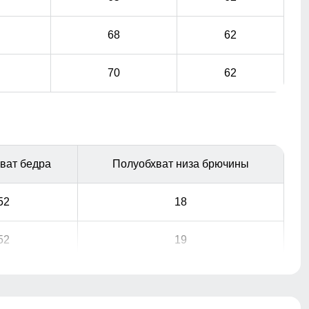
68
62
70
62
ват бедра
Полуобхват низа брючины
52
18
52
19
Фиксатор служит для регулирования объема по
голени
52
20