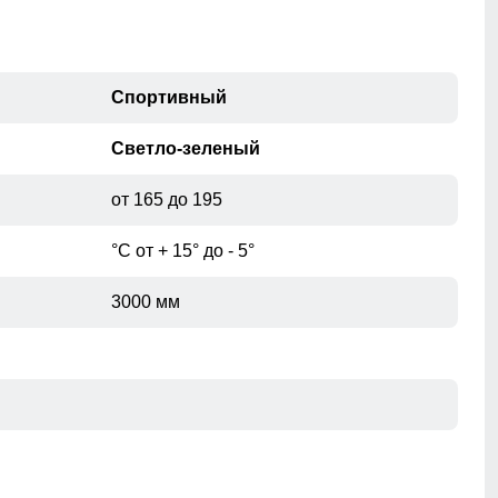
56
22
59
22
Спортивный
Светло-зеленый
от 165 до 195
при помощи сантиметровой ленты.
°С от + 15° до - 5°
3000 мм