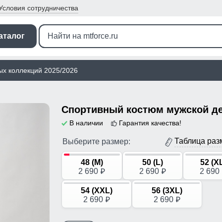
Условия
сотрудничества
аталог
ых коллекций 2025/2026
В наличии
Гарантия качества!
Таблица раз
Выберите размер:
48 (M)
50 (L)
52 (X
2 690
2 690
2 690
p
p
54 (XXL)
56 (3XL)
2 690
2 690
p
p