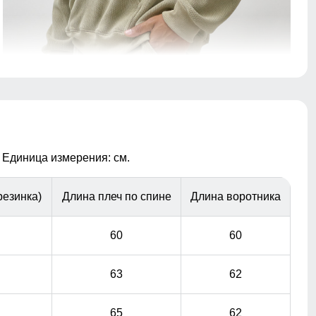
Практичные и стильные карманы удобно
расположены для хранения мелочей, таких как ключи
или телефон.
Фиксатор
 Единица измерения: см.
Фиксатор служит для регулирования объема по
голени
резинка)
Длина плеч по спине
Длина воротника
60
60
63
62
65
62