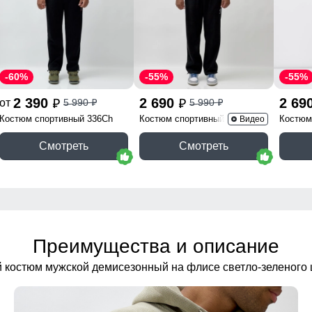
-60%
-55%
-55%
2 390
2 690
2 69
от
5 990
5 990
p
p
p
p
Костюм спортивный 336Ch
Костюм спортивный 341Ch
Костюм
Видео
Смотреть
Смотреть
Преимущества и описание
 костюм мужской демисезонный на флисе светло-зеленого 