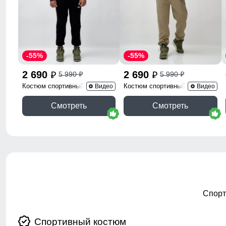
-55%
-55%
2 690
2 690
5 990
5 990
p
p
p
p
Костюм спортивный 330Ch
Костюм спортивный 336B
Видео
Видео
Смотреть
Смотреть
Спорт
Спортивный костюм