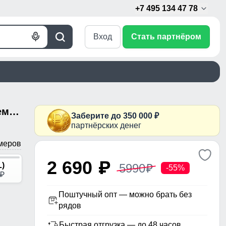
+7 495 134 47 78
Вход
Стать партнёром
Голосовой
Поиск
поиск
Спортивный костюм мужской демисезонный на флисе цвета хаки 331Kh
Заберите до 350 000 ₽
партнёрских денег
меров
2 690
p
L)
5990
p
-55%
p
Поштучный опт — можно брать без
рядов
Быстрая отгрузка — до 48 часов