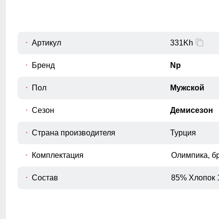
54 (XXL)
101
68
56 (3XL)
102
69
Артикул
331Kh
Бренд
Np
Пол
Мужской
Для выбора идеального размера 
Сезон
Демисезон
Длина изделия
A
Измеряется от верхней точки плеча до
Страна производителя
Турция
нижнего края изделия.
Комплектация
Полуобхват груди
Олимпика, б
Измеряется с передней стороны
B
изделия, вокруг самой широкой части
Состав
85% Хлопок 
груди.
Длина плеч по спине
C
Расстояние от верхней точки плеча до