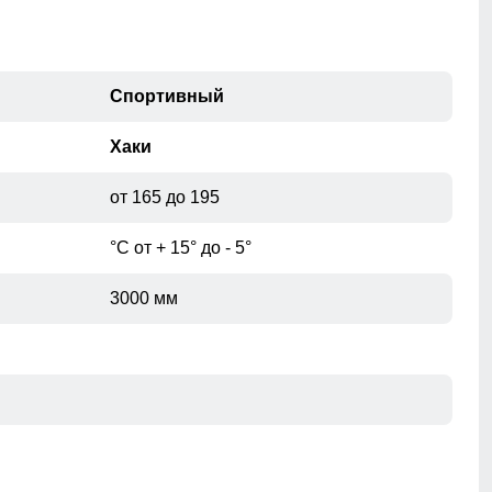
56
21
58
22
Спортивный
Хаки
от 165 до 195
при помощи сантиметровой ленты.
°С от + 15° до - 5°
3000 мм