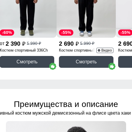
-60%
-55%
-55%
2 390
2 690
2 69
от
5 990
5 990
p
p
p
p
Костюм спортивный 336Ch
Костюм спортивный 341Ch
Костюм
Видео
Смотреть
Смотреть
Преимущества и описание
ивный костюм мужской демисезонный на флисе цвета хаки