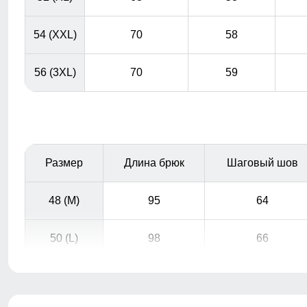
54 (XXL)
70
58
56 (3XL)
70
59
Размер
Длина брюк
Шаговый шов
48 (M)
95
64
50 (L)
98
66
Практичные и стильные карманы удобно
расположены для хранения мелочей, таких как ключи
или телефон.
52 (XL)
100
67