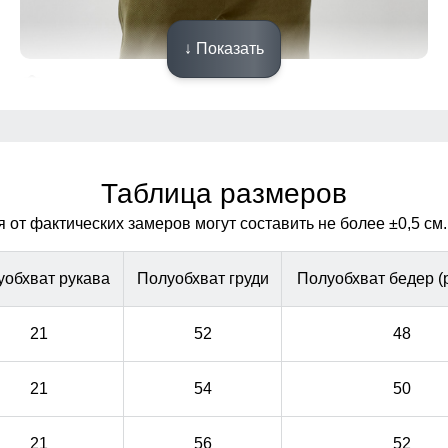
↓ Показать
Манжеты
Фиксирующиеся манжеты препятствуют попаданию
Фиксирующиеся манжеты препятствуют попаданию
ветра и холода.
ветра и холода.
Таблица размеров
от фактических замеров могут составить не более ±0,5 см.
уобхват рукава
Полуобхват груди
Полуобхват бедер (
21
52
48
21
54
50
21
56
52