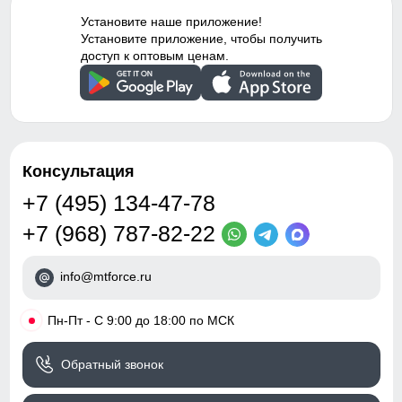
материал, с начесом
32
Каждая деталь рубашки, от карманов и воротника до
Установите наше приложение!
Тип посадки
Средняя
манжетов, выполнена с особой тщательностью, добавляя
Установите приложение, чтобы получить
36
изделию изысканности и подчеркивая индивидуальность
доступ к оптовым ценам.
его владельца. Эти мелочи создают уникальный стиль и
Дизайн и стиль
выделяют ветровку среди прочих.
50
Вид одежды
Свободная модель
21
Стиль
Спортивный,
Консультация
повседневный, вечерний
50 (L)
+7 (495) 134-47-78
Рисунок
Другое, Логотип,
+7 (968) 787-82-22
97
Однотонный, Полоска
Коллекция
Осень-зима 2024
68
info@mtforce.ru
Тренд
уличная мода
32
•
Пн-Пт - С 9:00 до 18:00 по МСК
Упаковка и размеры
38
Обратный звонок
Тип упаковки
Пакет