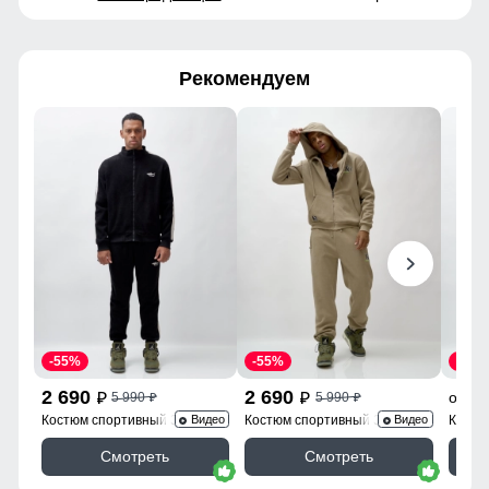
Рекомендуем
-55%
-55%
-60%
2 690
2 690
2
от
5 990
5 990
p
p
p
p
Костюм спортивный 330Ch
Костюм спортивный 336B
Костю
Видео
Видео
Смотреть
Смотреть