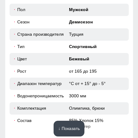
погоды и стиля делает ее незаменимым элементом
60
Пол
Мужской
гардероба на каждый день.
Сезон
Демисезон
Удобные и вместительные карманы
52 (XL)
Практичные и стильные карманы удобно расположены
Страна производителя
Турция
для хранения мелочей, таких как ключи или телефон.
66
Тип
Спортивный
77
Цвет
Бежевый
Рост
от 165 до 195
20
Диапазон температур
°С от + 15° до - 5°
60
Водонепроницаемость
3000 мм
54
Комплектация
Олимпика, брюки
60
Состав
85% Хлопок 15%
Полиэстер
↓ Показать
54 (XXL)