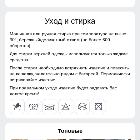
Материалы
68
Уход и стирка
Материал
Хлопок, Трикотаж,
Полиэстер, Экологичные
78
материалы
Машинная или ручная стирка при температуре не выше
30°,
бережный/деликатный отжим (не более 600
20
Материал подкладки
Флис/Начес
оборотов).
Для стирки верхней одежды используются только жидкие
Материал подкладки
Флис/Начес
Практичные и стильные карманы удобно расположены
62
средства.
брюк
для хранения мелочей, таких как ключи или телефон.
После стирки необходимо встряхнуть изделие и повесить
56
на вешалку, желательно рядом с батареей. Периодически
Фактура материала
зернистая
Материал подкладки
встряхивайте изделие.
Особенность ткани
Гипоаллергенная/
Подкладка из флиса: Устойчива к износу и легко
60
При правильном уходе изделие будет радовать Вас
Дышащая
очищается, что делает костюм идеальным вариантом для
долгое время!
повседневного использования.
56 (3XL)
Конструктивные особенности
70
Покрой
свободный
Топовые
80
Длина подола
Средняя длина