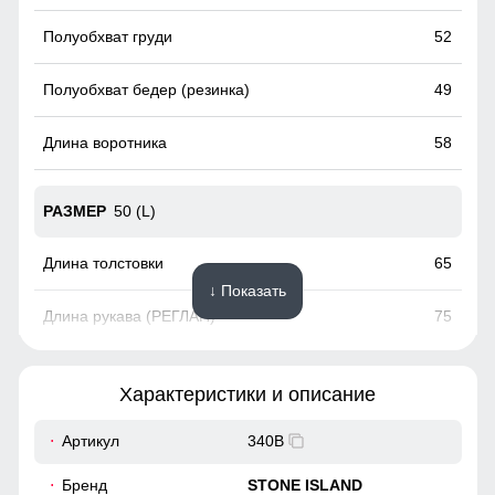
52
49
58
50 (L)
65
↓ Показать
75
18
Характеристики и описание
56
Артикул
340B
Несъемный и регулируемый капюшон делает эту
олимпийку идеальным выбором для разнообразных
52
Бренд
STONE ISLAND
погодных условий. Легкость адаптации к изменениям