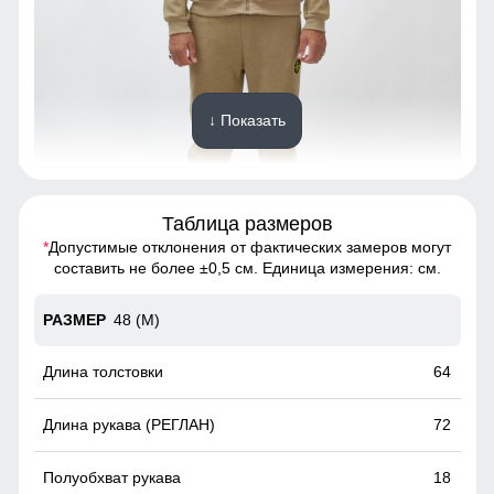
↓ Показать
Таблица размеров
*
Допустимые отклонения от фактических замеров могут
Спортивный костюм - это предмет гардероба, состоящий
составить не более ±0,5 см. Единица измерения: см.
из двух частей: олимпийки и спортивных брюк.
48 (M)
Капюшон на все случаи жизни
Несъемный и регулируемый капюшон делает эту
64
олимпийку идеальным выбором для разнообразных
погодных условий. Легкость адаптации к изменениям
72
погоды и стиля делает ее незаменимым элементом
гардероба на каждый день.
18