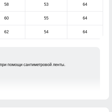
58
53
64
60
55
64
62
54
64
при помощи сантиметровой ленты.
Подкладка из меха и полиэстера: Устойчива к износу и
легко очищается, что делает костюм идеальным
вариантом для повседневного использования.