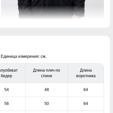
Капюшон надежно защищает от различных внешних
факторов, таких как ветер.
Материал подкладки
 Единица измерения: см.
Подкладка из меха и полиэстера: Устойчива к износу и
легко очищается, что делает костюм идеальным
вариантом для повседневного использования.
луобхват
Длина плеч по
Длина
бедер
спине
воротника
54
48
64
56
50
64