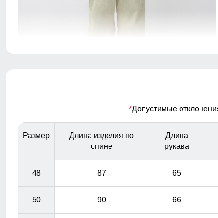
идеальный выбор для тех, кто хочет выглядеть
стильно и чувствовать себя комфортно в любую
погоду
Внешний карман
*
Допустимые отклонения 
накладные карманы служат местом хранения
различных мелочей.
Размер
Длина изделия по
Длина
спине
рукава
48
87
65
50
90
66