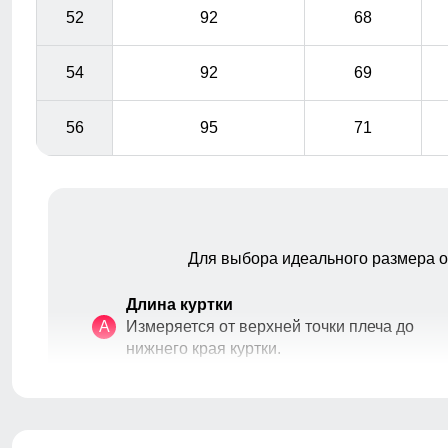
52
92
68
54
92
69
56
95
71
Для выбора идеального размера 
Длина куртки
A
Измеряется от верхней точки плеча до
нижнего края куртки.
накладные карманы служат местом хранения
различных мелочей.
Полуобхват груди
Измеряется с передней стороны
B
изделия, вокруг самой широкой части
груди.