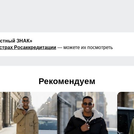
естный ЗНАК»
страх Росаккредитации
— можете их посмотреть
Рекомендуем