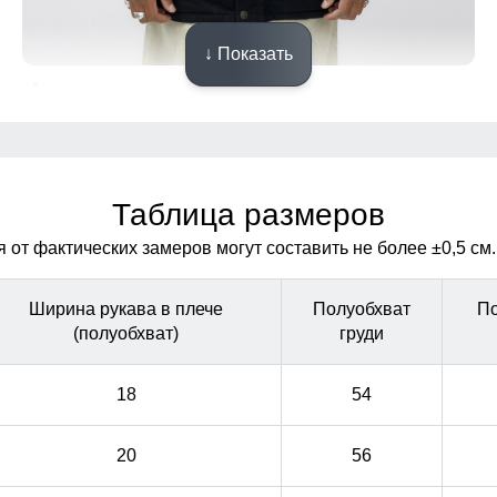
↓ Показать
Ветрозащитная планка
Ветрозащитная планка нужна для защиты от ветра и
Ветрозащитная планка нужна для защиты от ветра и
холодного воздуха который может проникнуть внутрь
холодного воздуха который может проникнуть внутрь
через молнию куртки.
через молнию куртки.
Таблица размеров
от фактических замеров могут составить не более ±0,5 см.
Ширина рукава в плече
Полуобхват
По
(полуобхват)
груди
18
54
20
56