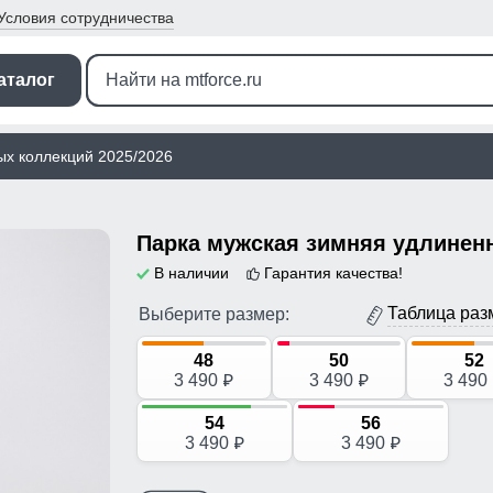
Условия
сотрудничества
аталог
ых коллекций 2025/2026
В наличии
Гарантия качества!
Таблица раз
Выберите размер:
48
50
52
3 490
3 490
3 490
p
p
54
56
3 490
3 490
p
p