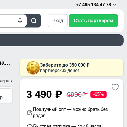
+7 495 134 47 78
Вход
Стать партнёром
Голосовой
Поиск
поиск
Парка мужская зимняя удлиненная с мехом черного цвета 2608Ch
Заберите до 350 000 ₽
партнёрских денег
меров
3 490
p
9990
p
-65%
p
Поштучный опт — можно брать без
рядов
Быстрая отгрузка — до 48 часов