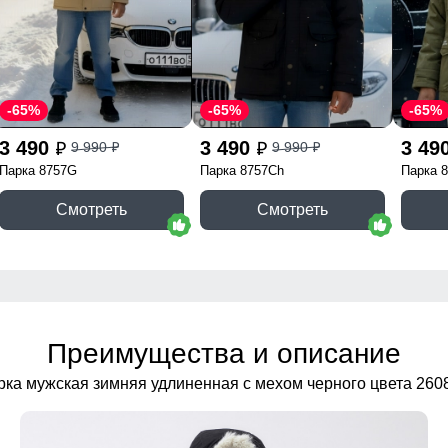
-65%
-65%
-65%
3 490
3 490
3 49
9 990
9 990
p
p
p
p
Парка 8757G
Парка 8757Ch
Парка 
Смотреть
Смотреть
Преимущества и описание
рка мужская зимняя удлиненная с мехом черного цвета 260