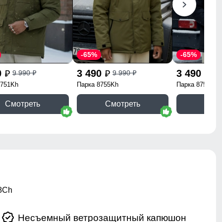
-65%
-65%
0
3 490
3 490
9 990
9 990
9 
p
p
p
p
p
8751Kh
Парка 8755Kh
Парка 8751Ch
Смотреть
Смотреть
Смо
8Ch
Несъемный ветрозащитный капюшон