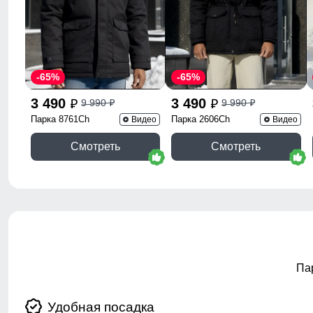
-65%
-65%
3 490
3 490
9 990
9 990
p
p
p
p
Парка 8761Ch
Парка 2606Ch
Видео
Видео
Смотреть
Смотреть
Па
Удобная посадка