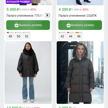
5 490
4 390
p
9 990
-45%
p
7 990
-45%
p
p
Пальто утепленное 7753TK
Пальто утепленное 1318TK
Выбрать размер
Выбрать размер
48
50
52
42
44
46