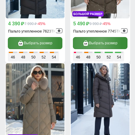
4 390
5 490
p
7 990
-45%
p
9 990
-45%
p
p
Пальто утепленное 7623TK
Пальто утепленное 7745TK
Выбрать размер
Выбрать размер
46
48
50
52
54
46
48
50
52
54