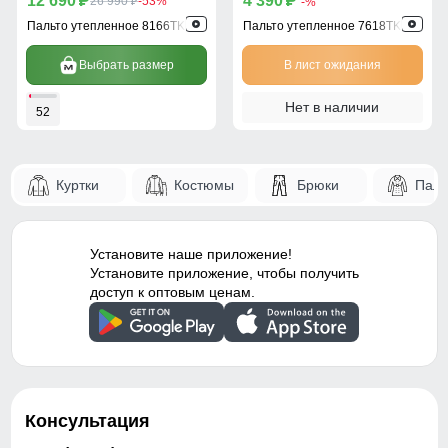
12 690
4 390
p
26 990
-53%
p
-%
p
Пальто утепленное 8166TK
Пальто утепленное 7618TK
Выбрать размер
В лист ожидания
Нет в наличии
52
Куртки
Костюмы
Брюки
Паль
Установите наше приложение!
Установите приложение, чтобы получить
доступ к оптовым ценам.
Консультация