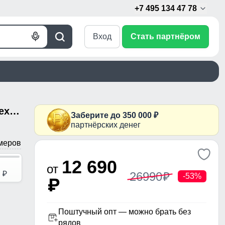
+7 495 134 47 78
Вход
Стать партнёром
Голосовой
Поиск
поиск
Полупальто женское зимние с мехом песец люкс класса темно-коричневого цвета 8166TK
Заберите до 350 000 ₽
партнёрских денег
меров
12 690
от
0
26990
p
p
-53%
p
Поштучный опт — можно брать без
рядов