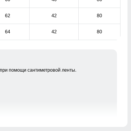
62
42
80
64
42
80
при помощи сантиметровой ленты.
Это лучший помощник для влагоотведения и она
обязательно должна присутствовать в горнолыжной