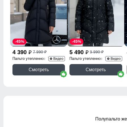
-45%
-45%
4 390
5 490
7 990
9 990
p
p
p
p
Пальто утепленное 7747Ch
Пальто утепленное 7745Ch
Видео
Видео
Смотреть
Смотреть
Полупальто же