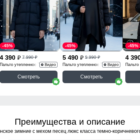
-45%
-45%
-45%
4 390
5 490
4 39
7 990
9 990
p
p
p
p
Пальто утепленное 7618Ch
Пальто утепленное 7629Ch
Пальто
Видео
Видео
Смотреть
Смотреть
Преимущества и описание
нское зимние с мехом песец люкс класса темно-коричневог