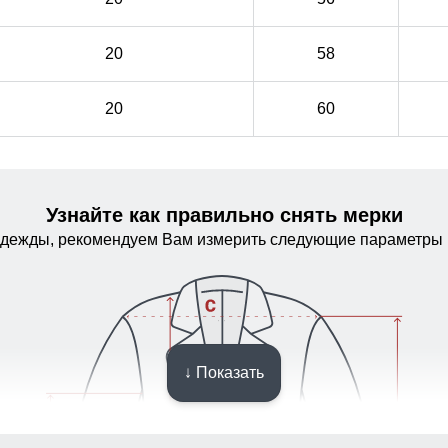
20
58
20
60
Узнайте как правильно снять мерки
одежды, рекомендуем Вам измерить следующие параметры 
↓ Показать
Повседневная функциональность
Карман, обеспечивает удобное хранение личных
Карман, обеспечивает удобное хранение личных