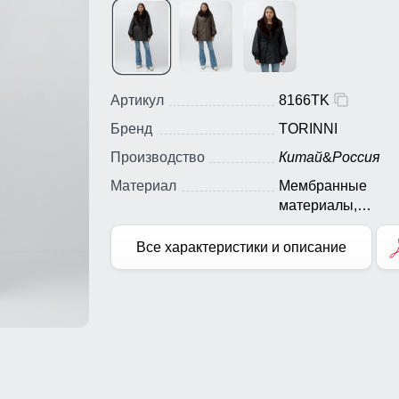
Артикул
8166TK
Бренд
TORINNI
Производство
Китай
&
Россия
Материал
Мембранные
материалы,
Натуральные
материалы, Полиэ
Все характеристики и описание
Плащевка, Тефло
Болонь, Экологи
материалы