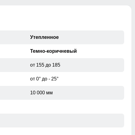
мембранной куртке. Во время интенсивного
передвижения можно расстегнуть молнии, чтобы Вы
не потели, а во время отдыха или нахождения в
лагере — закрыть, чтобы сохранить тепло, если идет
речь о холодном времени года.
Утепленное
Темно-коричневый
от 155 до 185
от 0° до - 25°
10 000 мм