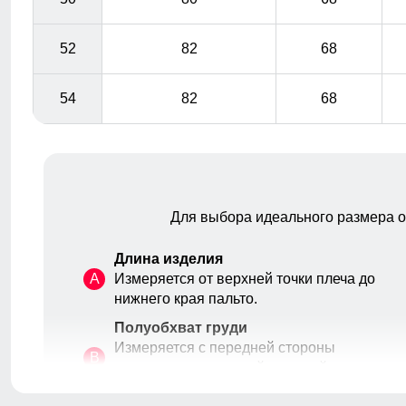
52
82
68
54
82
68
Для выбора идеального размера 
Длина изделия
A
Измеряется от верхней точки плеча до
нижнего края пальто.
Полуобхват груди
Измеряется с передней стороны
Каждая деталь пальто, от карманов и воротника до
B
изделия, вокруг самой широкой части
манжетов, выполнена с особой тщательностью,
груди.
добавляя изделию изысканности и подчеркивая