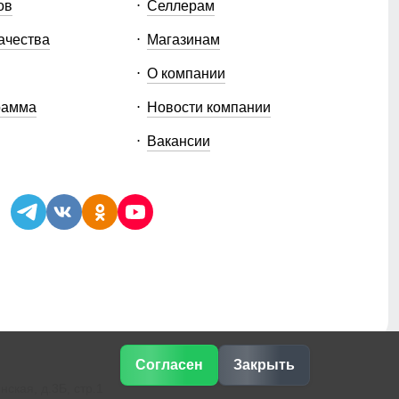
ов
Селлерам
ачества
Магазинам
О компании
рамма
Новости компании
Вакансии
Согласен
Закрыть
ская, д.3Б, стр.1