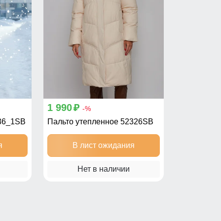
1 990
p
-%
636_1SB
Пальто утепленное 52326SB
я
В лист ожидания
Нет в наличии